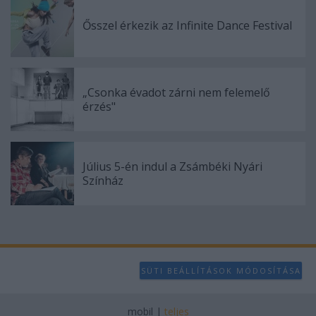
Ősszel érkezik az Infinite Dance Festival
„Csonka évadot zárni nem felemelő
érzés"
Július 5-én indul a Zsámbéki Nyári
Színház
SÜTI BEÁLLÍTÁSOK MÓDOSÍTÁSA
mobil
|
teljes