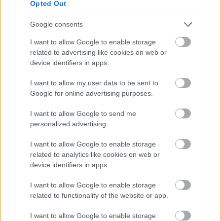
Opted Out
Google consents
I want to allow Google to enable storage
related to advertising like cookies on web or
Andorai Péter a
Simon mágus
című filmben
device identifiers in apps.
Amerikai tartózkodása idején műszaki rajzolóként
I want to allow my user data to be sent to
dolgozott, és részt vett egy New York-i magániskola
Google for online advertising purposes.
színielőadásain. Bár több színházi ügynökség is
megkereste, hazajött. Az elmúlt évtizedekben több
I want to allow Google to send me
tucat játékfilm és mintegy félszáz tévéprodukció
personalized advertising.
(
Amerikai cigaretta
,
Mephisto
,
Egymásra nézve
,
Redl
I want to allow Google to enable storage
ezredes
,
Csók, Anyu!
,
Hajnali háztetők
,
Eldorádó
,
A
related to analytics like cookies on web or
legényanya
,
Gyerekgyilkosságok
,
Csinibaba
,
Witman
device identifiers in apps.
fiúk
,
Roncsfilm
,
A napfény íze
,
A szivárvány harcosa
,
A
temetetlen halott
, a
Rokonok
,
A Nap utcai fiúk
) fő- és
I want to allow Google to enable storage
mellékszereplője volt.
related to functionality of the website or app.
A magyar-francia koprodukciós, Enyedi Ildikó által
I want to allow Google to enable storage