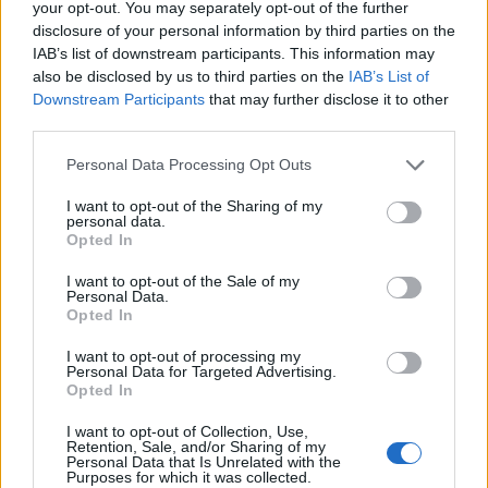
your opt-out. You may separately opt-out of the further
disclosure of your personal information by third parties on the
Kamera elé először a
Vörös rekviem
ben állt még
IAB’s list of downstream participants. This information may
főiskolás korában; attól kezdve előfordult, hogy
also be disclosed by us to third parties on the
IAB’s List of
évente több filmben is játszott. Megkeresték külföldi
Downstream Participants
that may further disclose it to other
rendezők is, játszott a
Zöld madár
című német és a
third parties.
Forró ősz
című osztrák filmben. Csaknem egy évet
töltött az Egyesült Államokban, ahova eredetileg
Please note that this website/app uses one or more Google
Personal Data Processing Opt Outs
Szabó István
Bizalom
című, Oscar-díjra is jelölt
services and may gather and store information including but
not limited to your visit or usage behaviour. You may click to
I want to opt-out of the Sharing of my
filmjének bemutatójára érkezett, amelynek
personal data.
grant or deny consent to Google and its third-party tags to
főszerepét játszotta.
Opted In
use your data for below specified purposes in below Google
consent section.
I want to opt-out of the Sale of my
Personal Data.
Opted In
I want to opt-out of processing my
Personal Data for Targeted Advertising.
Opted In
I want to opt-out of Collection, Use,
Retention, Sale, and/or Sharing of my
Personal Data that Is Unrelated with the
Purposes for which it was collected.