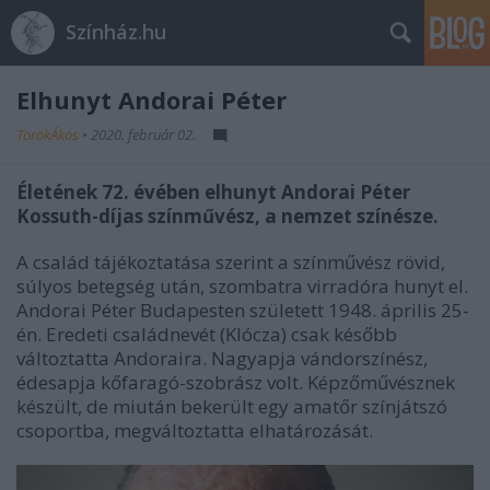
Színház.hu
Elhunyt Andorai Péter
TörökÁkos
•
2020. február 02.
Életének 72. évében elhunyt Andorai Péter
Kossuth-díjas színművész, a nemzet színésze.
A család tájékoztatása szerint a színművész rövid,
súlyos betegség után, szombatra virradóra hunyt el.
Andorai Péter Budapesten született 1948. április 25-
én. Eredeti családnevét (Klócza) csak később
változtatta Andoraira. Nagyapja vándorszínész,
édesapja kőfaragó-szobrász volt. Képzőművésznek
készült, de miután bekerült egy amatőr színjátszó
csoportba, megváltoztatta elhatározását.