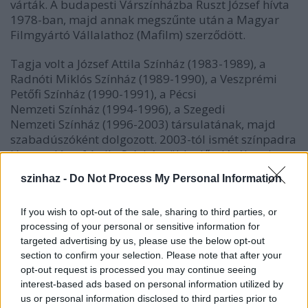
várták. A budapesti Várszínházba Ruszt József hívta
1978-ban, majd annak megszűnte után a Magyar
Filmgyártó Vállalathoz (Mafilm) szerződött.
Tagja volt a József Attila Színház (1983-1989), a
Radnóti Miklós Színház (1989-1990), a Veszprémi
Petőfi Színház (1990-1991), a Pécsi
Nemzeti Színház (1994-1996), a Szegedi
Nemzeti Színház (1996-2003) társulatának, majd
szabadúszóként dolgozott. 2003-tól ismét színpadra
lépett a József Attila Színház több előadásában is.
Színpadon sikerrel alakította Kis Jánost (Sarkadi:
szinhaz -
Do Not Process My Personal Information
Oszlopos Simeon
), Malvoliót (Shakespeare:
Vízkereszt
),
Asztrov doktort (Csehov:
Ványa bácsi
), III. Richárdot
If you wish to opt-out of the sale, sharing to third parties, or
(Shakespeare), Baradlay Kazimírt (Jókai:
A kőszívű
processing of your personal or sensitive information for
ember fiai
). Tehetségét komédiában is megmutatta,
targeted advertising by us, please use the below opt-out
játszott egyebek közt az
Othello Gyulaházán
című
section to confirm your selection. Please note that after your
darabban, a
Kaviár
ban, a magyar foci múltjáról
opt-out request is processed you may continue seeing
szóló
Aranycsapat
ban és az 1993-ban bemutatott
interest-based ads based on personal information utilized by
Sose halunk meg
című film zenés színpadi
us or personal information disclosed to third parties prior to
változatában.