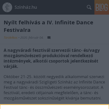
Színház.hu
Nyílt felhívás a IV. Infinite Dance
Festivalra
TörökÁkos
•
2020. február 04.
A nagyváradi fesztivál szervezői tánc- és/vagy
mozgásművészeti produkcióval rendelkező
intézmények, alkotói csoportok jelentkezését
várják.
Október 21-25. között negyedik alkalommal szervezi
meg a nagyváradi Szigligeti Színház az Infinite Dance
Festival tánc- és összművészeti eseménysorozatot. A
fesztivál, eredeti céljainak megfelelően, a tánc- és
mozgásművészet sokszínűségét kívánja bemutatni.
Jelentkezni az idf.szigligeti.ro honlapukon található