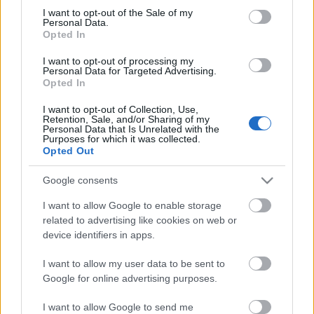
consent section.
I want to opt-out of the Sale of my
A korábbi fesztiválokról részletes információ a
Personal Data.
fesztivál
honlapján
található.
Opted In
I want to opt-out of processing my
Personal Data for Targeted Advertising.
Opted In
Címkék:
pályázat
táncművészet
I want to opt-out of Collection, Use,
Retention, Sale, and/or Sharing of my
Personal Data that Is Unrelated with the
Purposes for which it was collected.
Opted Out
Ajánlott bejegyzések:
Google consents
I want to allow Google to enable storage
related to advertising like cookies on web or
Rögtön dupla premierrel kezdi az új
device identifiers in apps.
évadot a Radnóti
I want to allow my user data to be sent to
Google for online advertising purposes.
Kamaradarabok, kortárs drámák,
I want to allow Google to send me
koncertszínház a Teátrumban