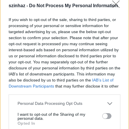
űrlap kitöltésével lehetséges. A regisztrációkat, a
szinhaz -
Do Not Process My Personal Information
szervezők az infiniteprojekt@gmail.com címre várják
március 1. éjfélig
.
If you wish to opt-out of the sale, sharing to third parties, or
processing of your personal or sensitive information for
Az e-mail tárgyában, kérik feltüntetni az adott
targeted advertising by us, please use the below opt-out
társulat nevét és a produkció címét.
section to confirm your selection. Please note that after your
opt-out request is processed you may continue seeing
A válogatást az erre a célra felkért kuratórium végzi,
interest-based ads based on personal information utilized by
a jelentkezések elbírálása során a szervezők a
us or personal information disclosed to third parties prior to
művészi kritériumok mellett a technikai és
your opt-out. You may separately opt-out of the further
költségvetési szempontokat is figyelembe veszik.
disclosure of your personal information by third parties on the
IAB’s list of downstream participants. This information may
A kuratórium tagjai
: Lőrincz Katalin
táncművész-
also be disclosed by us to third parties on the
IAB’s List of
koreográfus, egyetemi tanár,
Vava Ștefănescu
Downstream Participants
that may further disclose it to other
koreográfus, a bukaresti Nemzeti Táncközpont
third parties.
vezetője, valamint
Jakobovits Márta
képzőművész.
Please note that this website/app uses one or more Google
Personal Data Processing Opt Outs
services and may gather and store information including but
A döntésről április 30-ig értesítik a jelentkezőket. A
not limited to your visit or usage behaviour. You may click to
I want to opt-out of the Sharing of my
jelentkezéssel kapcsolatos további kérdéseket az
personal data.
grant or deny consent to Google and its third-party tags to
infiniteprojekt@gmail.com címen várják.
Opted In
use your data for below specified purposes in below Google