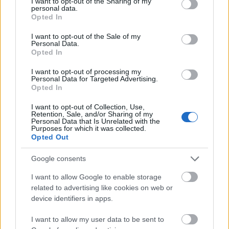
„
A színház dolga – és ez jól is esik - beleszólni a női
not limited to your visit or usage behaviour. You may click to
I want to opt-out of the Sharing of my
personal data.
emancipációról folyó párbeszédbe, hiszen ez korunk
grant or deny consent to Google and its third-party tags to
Opted In
egyik kényes témája, mely a #metoo mozgalommal
use your data for below specified purposes in below Google
nagy lendületet vett. A
Nemek és igenek
-ben is ezt
consent section.
I want to opt-out of the Sale of my
Personal Data.
vizsgáltuk, de már a
Jó emberek
című előadásunkkal is
Opted In
erről próbáltunk beszélni. A nők kötelességei már
mindenben egyeznek a férfiakéival, de vajon a jogaik
I want to opt-out of processing my
alakulása is ezt teszi?
A nevem Mary Page Marlowe
ezt
Personal Data for Targeted Advertising.
Opted In
a kérdést feszegeti
” – nyilatkozta Puskás Tamás
rendező.
I want to opt-out of Collection, Use,
Retention, Sale, and/or Sharing of my
Personal Data that Is Unrelated with the
Purposes for which it was collected.
Opted Out
Google consents
I want to allow Google to enable storage
related to advertising like cookies on web or
device identifiers in apps.
I want to allow my user data to be sent to