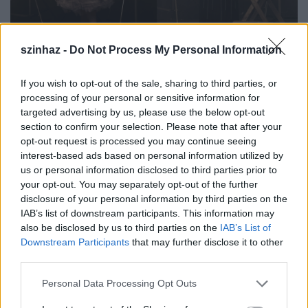
szinhaz -
Do Not Process My Personal Information
Borbély Alexandra és Básti Juli az előadás
hangulatfotóján (fotók: Sárosi Zoltán)
If you wish to opt-out of the sale, sharing to third parties, or
processing of your personal or sensitive information for
A kapcsolatok és a nőket érintő témák mintha még
targeted advertising by us, please use the below opt-out
hangsúlyosabb szerepet kapnának a Centrál Színház
section to confirm your selection. Please note that after your
opt-out request is processed you may continue seeing
idei évadában, mint korábban. Tracy Letts legújabb
interest-based ads based on personal information utilized by
műve,
A nevem Mary Page Marlowe
is azon darabok
us or personal information disclosed to third parties prior to
közé tartozik, amely komoly női szerepeket kínál.
your opt-out. You may separately opt-out of the further
Minden jelenetben más más korában látjuk Mary
disclosure of your personal information by third parties on the
Page Marlowe-t, a puzzle-szerű darab 11 jelenetből
IAB’s list of downstream participants. This information may
épül fel. Egyszer 19, aztán 63, majd 40, vagy 56 éves
also be disclosed by us to third parties on the
IAB’s List of
nő jelenik meg a színpadon, így mindkét
Downstream Participants
that may further disclose it to other
színésznőnek több lehetősége van arra, hogy
third parties.
egészen különböző életkorú nőket alakítson, ami
önmagában komoly kihívás.
Please note that this website/app uses one or more Google
Personal Data Processing Opt Outs
services and may gather and store information including but