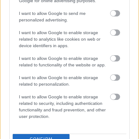
Google for online advertising purposes.
I want to allow Google to send me
personalized advertising.
Stohl András
I want to allow Google to enable storage
Tracy Letts amerikai drámaíró és színész 2008-ban
related to analytics like cookies on web or
Pulitzer-díjat kapott az
Augusztus Oklahomában
device identifiers in apps.
című művéért, 2013-ban pedig Tony-díjjal méltatták
a Booth Színház béli
Nem félünk a farkastól
-ban
I want to allow Google to enable storage
nyújtott George-alakítását.
A nevem Mary Page
related to functionality of the website or app.
Marlowe
az egyik legújabb darabja, melyet a hazai
közönség most láthat először. A Centrál Színház
I want to allow Google to enable storage
előadásában Básti Juli és Borbély Alexandra mellett
related to personalization.
Sztarenki Dóra, Stohl András, Scherer Péter,
I want to allow Google to enable storage
Mészáros Piroska, Buza Tímea, Fehér Tibor, Ódor
related to security, including authentication
Kristóf, Rada Bálint, Cserna Antal, Hőnig Emma,
functionality and fraud prevention, and other
Maszlag Bálint, Schmidt Sára, Kramer Lujzi és Pálfi
user protection.
Dávid lépnek színpadra.
Az előadás díszlettervezője
Bagossy Levente
, a
jelmeztervező
Kárpáti Enikő
, a fordító
Puskás