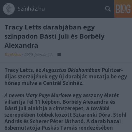
Színház.hu
Tracy Letts darabjában egy
színpadon Básti Juli és Borbély
Alexandra
TörökÁkos
•
2020. február 11.
Tracy Letts, az
Augusztus Oklahomában
Pulitzer-
díjas
szerzőjének egy új darabját mutatja be egy
hónap múlva a Centrál Színház.
A nevem Mary Page Marlowe
egy asszony életét
villantja fel 11 képben. Borbély Alexandra és
Básti Juli alakítja a címszerepet, a további
szerepekben többek között Sztarenki Dóra, Stohl
András és Scherer Péter látható. A darab hazai
ősbemutatója Puskás Tamás rendezésében