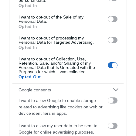
is, és a pályázók különböző alkotói, művészeti ágból
personal data.
grant or deny consent to Google and its third-party tags to
Opted In
jelentkeztek.
use your data for below specified purposes in below Google
consent section.
I want to opt-out of the Sale of my
A döntésben az L1 Egyesület tagjai/művészei
Personal Data.
(
Horvá
th
Ádá
m M
árton
,
Kovács No
é
mi Anna
,
Opted In
Ladj
ánszki Márta
és
Varga Zsolt
) vettek részt.
I want to opt-out of processing my
Personal Data for Targeted Advertising.
(Forrás: L1 Egyesület)
Opted In
I want to opt-out of Collection, Use,
Retention, Sale, and/or Sharing of my
Personal Data that Is Unrelated with the
Purposes for which it was collected.
Opted Out
Címkék:
függetlenek
L1 Egyesület
Google consents
I want to allow Google to enable storage
related to advertising like cookies on web or
Ajánlott bejegyzések:
device identifiers in apps.
I want to allow my user data to be sent to
Google for online advertising purposes.
Meghalt Böröndi Tamás