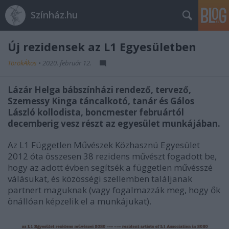
Színház.hu
Új rezidensek az L1 Egyesületben
TörökÁkos
•
2020. február 12.
Lázár Helga bábszínházi rendező, tervező,
Szemessy Kinga táncalkotó, tanár és Gálos
László kollodista, boncmester februártól
decemberig vesz részt az egyesület munkájában.
Az L1 Független Művészek Közhasznú Egyesület
2012 óta összesen 38 rezidens művészt fogadott be,
hogy az adott évben segítsék a független művésszé
válásukat, és közösségi szellemben találjanak
partnert maguknak (vagy fogalmazzák meg, hogy ők
önállóan képzelik el a munkájukat).