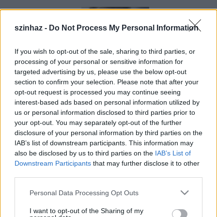
szinhaz -
Do Not Process My Personal Information
If you wish to opt-out of the sale, sharing to third parties, or
processing of your personal or sensitive information for
targeted advertising by us, please use the below opt-out
section to confirm your selection. Please note that after your
opt-out request is processed you may continue seeing
interest-based ads based on personal information utilized by
us or personal information disclosed to third parties prior to
your opt-out. You may separately opt-out of the further
disclosure of your personal information by third parties on the
IAB’s list of downstream participants. This information may
A kezdetekben meghívás útján lehetett a státuszt
also be disclosed by us to third parties on the
IAB’s List of
megkapni, 2017 óta azonban nyílt pályázati
Downstream Participants
that may further disclose it to other
formában lehet jelentkezni a programba.
third parties.
A 2020-as évi pályázati rendszerben 5 pályázat
Please note that this website/app uses one or more Google
Personal Data Processing Opt Outs
érkezett be, az egyesület közülük választotta ki a 3
services and may gather and store information including but
győztest. A pályázók között volt külföldön élő alkotó
not limited to your visit or usage behaviour. You may click to
I want to opt-out of the Sharing of my