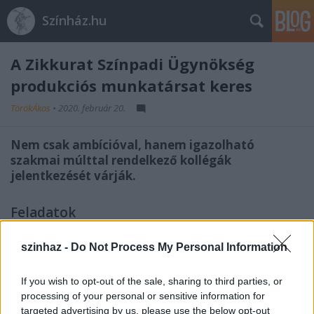
Színház.hu
A Zikkurat Színpadi Ügynökség
produkciós munkatársat keres
TörökÁkos
•
2020. február 20.
Nem csak ambícióval, hanem igazolható
szakmai múlttal rendelkező kollégák
jelentkezését várják.
Feladatok
- produkció létrehozásának teljes körű
menedzselése,
szinhaz -
Do Not Process My Personal Information
- a próbák, a marketing, a technikai és logisztikai
munkák irányítása, kézben tartása,
If you wish to opt-out of the sale, sharing to third parties, or
- a producer támogatása a döntéshozatalban,
processing of your personal or sensitive information for
döntéselőkészítés,
targeted advertising by us, please use the below opt-out