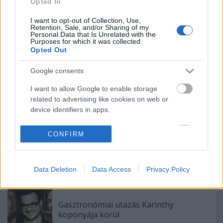
Ősszel érkezik az Infinite Dance Festival
Opted In
I want to opt-out of Collection, Use,
Retention, Sale, and/or Sharing of my
Personal Data that Is Unrelated with the
Purposes for which it was collected.
Sodró Eliza: "Színészként a katarzist nem
Opted Out
tudjuk garantálni"
Google consents
I want to allow Google to enable storage
A Madách Színház zárt ajtók mellett is
related to advertising like cookies on web or
közel 6000 nézőt fogadott júniusban
device identifiers in apps.
I want to allow my user data to be sent to
CONFIRM
Google for online advertising purposes.
A jövő évadra kilenc bemutatóval készül a
I want to allow Google to send me
Vígszínház
Data Deletion
Data Access
Privacy Policy
personalized advertising.
I want to allow Google to enable storage
related to analytics like cookies on web or
Gasztronómiai utazás Karinthy
device identifiers in apps.
koponyája körül