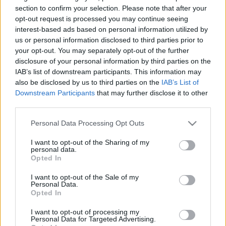
- állandó kapcsolattartás alvállalkozókkal, az egyéb
section to confirm your selection. Please note that after your
szakterületek munkatársaival.
opt-out request is processed you may continue seeing
interest-based ads based on personal information utilized by
A jelentkezés feltétele referencia megadása.
us or personal information disclosed to third parties prior to
your opt-out. You may separately opt-out of the further
A jelentkezők magyar nyelvű önéletrajzát és
disclosure of your personal information by third parties on the
motivációs levelét az
info@zikkurat.hu
e-mail
IAB’s list of downstream participants. This information may
címre várják.
also be disclosed by us to third parties on the
IAB’s List of
Downstream Participants
that may further disclose it to other
third parties.
Please note that this website/app uses one or more Google
Personal Data Processing Opt Outs
services and may gather and store information including but
Címkék:
állás
not limited to your visit or usage behaviour. You may click to
I want to opt-out of the Sharing of my
personal data.
grant or deny consent to Google and its third-party tags to
Opted In
use your data for below specified purposes in below Google
consent section.
I want to opt-out of the Sale of my
Personal Data.
Ajánlott bejegyzések:
Opted In
I want to opt-out of processing my
Personal Data for Targeted Advertising.