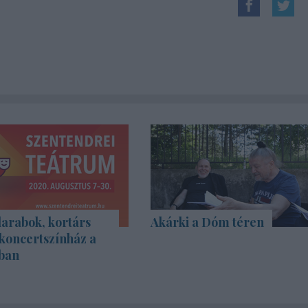
rabok, kortárs
Akárki a Dóm téren
koncertszínház a
ban