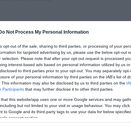
 vágyak romboló természetét mutatja meg. „
A
Bernar
Do Not Process My Personal Information
got eltipró társadalmi kötöttségek bírálata. Lorca reme
t légkörét. Aki meghajlik a kemény hagyományok előtt, ma
to opt-out of the sale, sharing to third parties, or processing of your per
ene, aki derűt, boldogságot igényel, az belepusztul
” –
formation for targeted advertising by us, please use the below opt-out s
a műről
Juronics Tamás
, a táncdarab koreográfusa.
r selection. Please note that after your opt-out request is processed y
eing interest-based ads based on personal information utilized by us or
retné elmesélni: „
A táncmű egyfajta sűrítmény, a Lorc
disclosed to third parties prior to your opt-out. You may separately opt-
losure of your personal information by third parties on the IAB’s list of
latok esszenciája, lenyomata. Nem a dráma történetét é
. This information may also be disclosed by us to third parties on the
IA
ságból, az elfojtásokból adódó feszültséget, a vágyako
Participants
that may further disclose it to other third parties.
észetét
“.
 that this website/app uses one or more Google services and may gath
including but not limited to your visit or usage behaviour. You may click 
 to Google and its third-party tags to use your data for below specifi
ogle consent section.