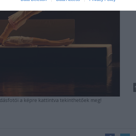
ásfotói a képre kattintva tekinthetőek meg!