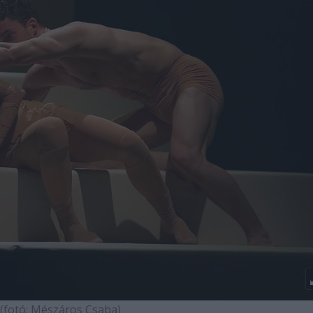
(fotó: Mészáros Csaba)