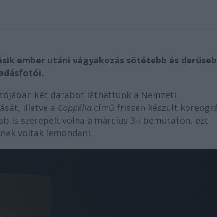
másik ember utáni vágyakozás sötétebb és derűse
őadásfotói.
ójában két darabot láthattunk a Nemzeti
ását, illetve a
Coppélia
című frissen készült koreográ
b is szerepelt volna a március 3-i bemutatón, ezt
enek voltak lemondani.