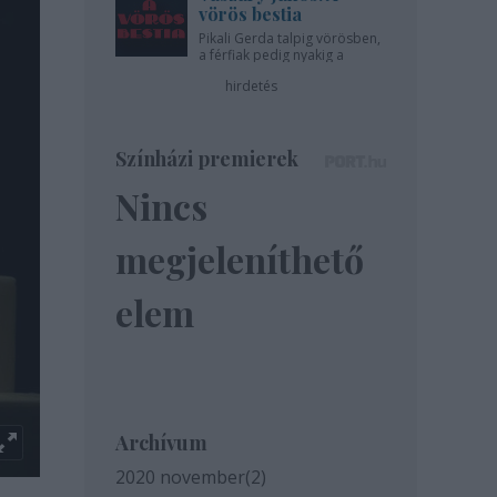
vörös bestia
Pikali Gerda talpig vörösben,
a férfiak pedig nyakig a
pácban - az Újszínházban!
hirdetés
Színházi premierek
Nincs
megjeleníthető
elem
Archívum
2020 november
(
2
)