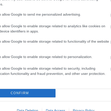
s.
e-belenéz a lélek mélyén rejlő sötétebb régiókba, 
t. Az alkotók ajánlója így fogalmaz minderről: „
Az i
to allow Google to send me personalized advertising.
or irracionális. A közösséghez tartozás vágya az egyik
rása lehet. A magunkra hagyatottságtól való gyermeki
o allow Google to enable storage related to analytics like cookies on
agány elől való menekülés sokszor útvesztőbe vezet. A
evice identifiers in apps.
k célja megtalálni a szerelmet, mely feloldja a főhős
o allow Google to enable storage related to functionality of the website
i legutóbb Orfeusz és Euridiké történetét izgalmas 
o allow Google to enable storage related to personalization.
zegedi Kortárs Balettel.
o allow Google to enable storage related to security, including
cation functionality and fraud prevention, and other user protection.
CONFIRM
Data Deletion
Data Access
Privacy Policy