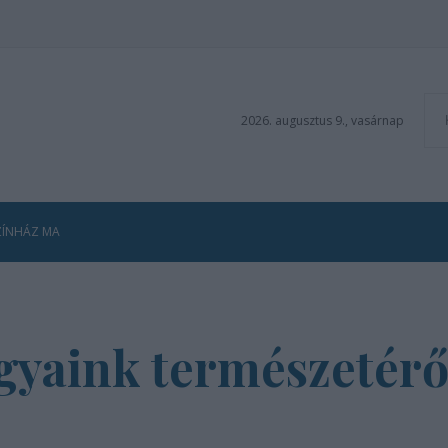
2026. augusztus 9., vasárnap
ZÍNHÁZ MA
ágyaink természetérő