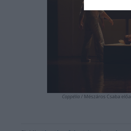
Coppélia
/ Mészáros Csaba előad