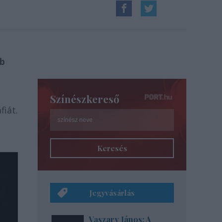
bb
Színészkereső
fiát.
Keresés
Jegyvásárlás
Vaszary János: A