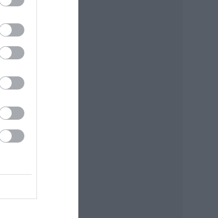
az
smert
és