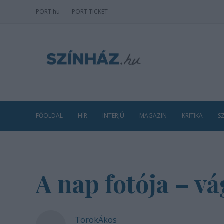
PORT
.hu
PORT TICKET
FŐOLDAL
HÍR
INTERJÚ
MAGAZIN
KRITIKA
S
A nap fotója – v
TörökÁkos