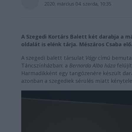
2020. március 04. szerda, 10:35
A Szegedi Kortárs Balett két darabja a 
oldalát is elénk tárja. Mészáros Csaba el
A szegedi balett társulat
Vágy
című bemutat
Táncszínházban: a
Bernarda Alba háza
felújít
Harmadikként egy tangózenére készült dara
azonban a szegediek sérülés miatt kénytel