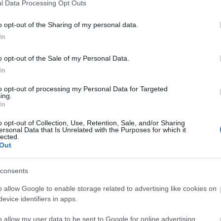
l Data Processing Opt Outs
o opt-out of the Sharing of my personal data.
In
o opt-out of the Sale of my Personal Data.
In
to opt-out of processing my Personal Data for Targeted
ing.
In
o opt-out of Collection, Use, Retention, Sale, and/or Sharing
ersonal Data that Is Unrelated with the Purposes for which it
lected.
Out
consents
o allow Google to enable storage related to advertising like cookies on
Csaba fotói a képre kattintva tekinthetőek meg!
evice identifiers in apps.
o allow my user data to be sent to Google for online advertising