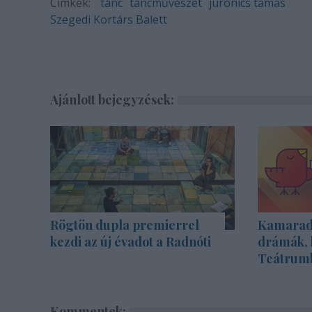
Címkék:
tánc
táncművészet
juronics tamás
Szegedi Kortárs Balett
Ajánlott bejegyzések:
Rögtön dupla premierrel
Kamarada
kezdi az új évadot a Radnóti
drámák, 
Teátrum
Kommentek: