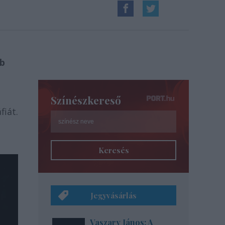
bb
Színészkereső
fiát.
Keresés
Jegyvásárlás
Vaszary János: A