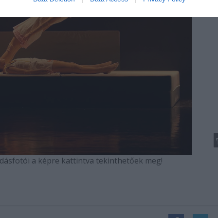
ásfotói a képre kattintva tekinthetőek meg!