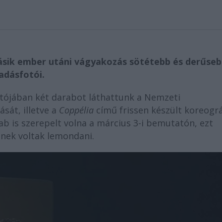
másik ember utáni vágyakozás sötétebb és derűse
őadásfotói.
ójában két darabot láthattunk a Nemzeti
ását, illetve a
Coppélia
című frissen készült koreográ
b is szerepelt volna a március 3-i bemutatón, ezt
enek voltak lemondani.