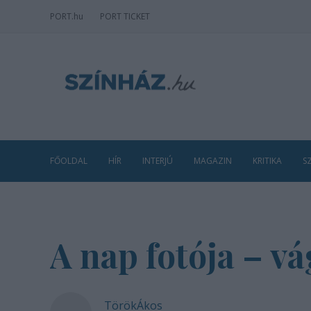
PORT
.hu
PORT TICKET
FŐOLDAL
HÍR
INTERJÚ
MAGAZIN
KRITIKA
S
A nap fotója – v
TörökÁkos