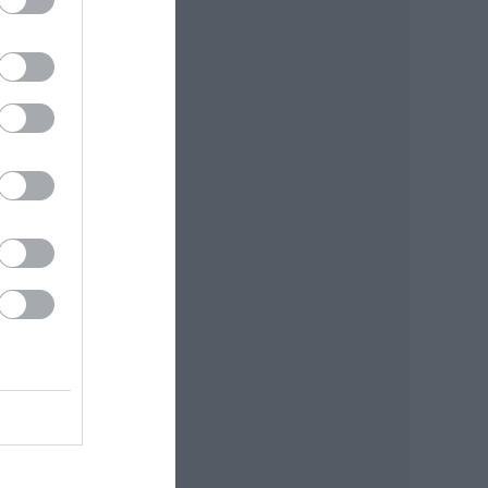
az
smert
és