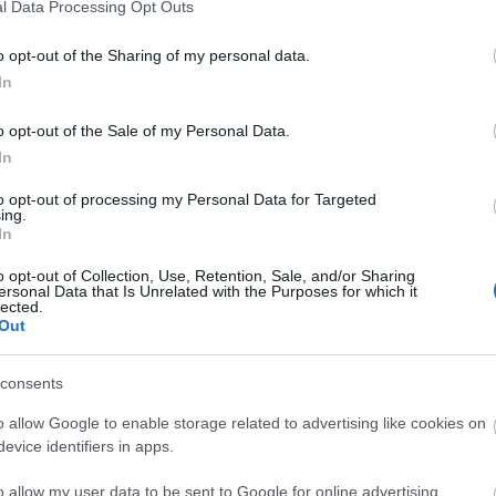
l Data Processing Opt Outs
o opt-out of the Sharing of my personal data.
In
o opt-out of the Sale of my Personal Data.
In
to opt-out of processing my Personal Data for Targeted
ing.
In
o opt-out of Collection, Use, Retention, Sale, and/or Sharing
ersonal Data that Is Unrelated with the Purposes for which it
lected.
Out
consents
o allow Google to enable storage related to advertising like cookies on
Csaba fotói a képre kattintva tekinthetőek meg!
evice identifiers in apps.
o allow my user data to be sent to Google for online advertising