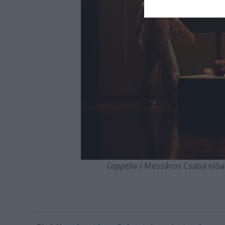
Coppélia
/ Mészáros Csaba előad