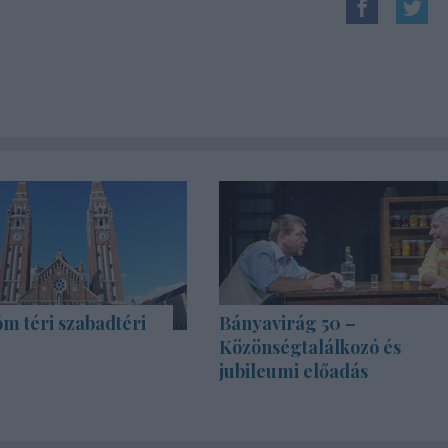
m téri szabadtéri
Bányavirág 50 –
Közönségtalálkozó és
jubileumi előadás