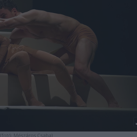
(fotó: Mészáros Csaba)