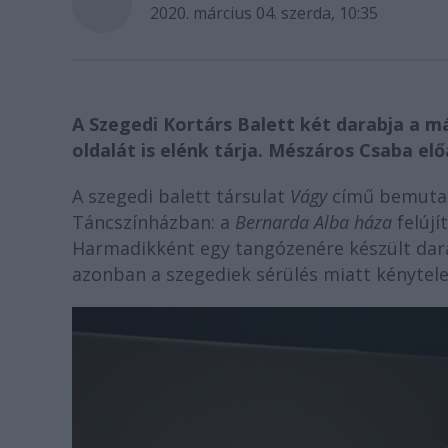
2020. március 04. szerda, 10:35
A Szegedi Kortárs Balett két darabja a 
oldalát is elénk tárja. Mészáros Csaba el
A szegedi balett társulat
Vágy
című bemutat
Táncszínházban: a
Bernarda Alba háza
felújít
Harmadikként egy tangózenére készült dara
azonban a szegediek sérülés miatt kénytel