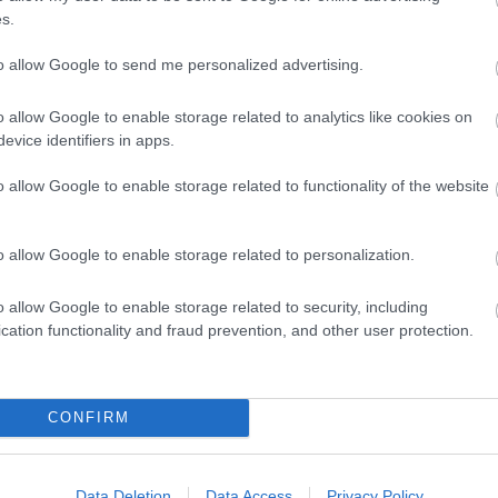
s.
e-belenéz a lélek mélyén rejlő sötétebb régiókba, 
t. Az alkotók ajánlója így fogalmaz minderről: „
Az i
to allow Google to send me personalized advertising.
or irracionális. A közösséghez tartozás vágya az egyik
rása lehet. A magunkra hagyatottságtól való gyermeki
o allow Google to enable storage related to analytics like cookies on
agány elől való menekülés sokszor útvesztőbe vezet. A
evice identifiers in apps.
k célja megtalálni a szerelmet, mely feloldja a főhős
o allow Google to enable storage related to functionality of the website
i legutóbb Orfeusz és Euridiké történetét izgalmas 
o allow Google to enable storage related to personalization.
zegedi Kortárs Balettel.
o allow Google to enable storage related to security, including
cation functionality and fraud prevention, and other user protection.
CONFIRM
Data Deletion
Data Access
Privacy Policy