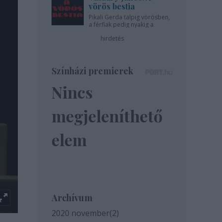
vörös bestia
Pikali Gerda talpig vörösben,
a férfiak pedig nyakig a
pácban - az Újszínházban!
hirdetés
Színházi premierek
Nincs
megjeleníthető
elem
Archívum
2020 november
(
2
)