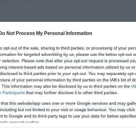
 vágyak romboló természetét mutatja meg. „
A
Bernar
Do Not Process My Personal Information
got eltipró társadalmi kötöttségek bírálata. Lorca reme
t légkörét. Aki meghajlik a kemény hagyományok előtt, ma
to opt-out of the sale, sharing to third parties, or processing of your per
ene, aki derűt, boldogságot igényel, az belepusztul
” –
formation for targeted advertising by us, please use the below opt-out s
a műről
Juronics Tamás
, a táncdarab koreográfusa.
r selection. Please note that after your opt-out request is processed y
eing interest-based ads based on personal information utilized by us or
retné elmesélni: „
A táncmű egyfajta sűrítmény, a Lorc
disclosed to third parties prior to your opt-out. You may separately opt-
losure of your personal information by third parties on the IAB’s list of
latok esszenciája, lenyomata. Nem a dráma történetét é
. This information may also be disclosed by us to third parties on the
IA
ságból, az elfojtásokból adódó feszültséget, a vágyako
Participants
that may further disclose it to other third parties.
észetét
“.
 that this website/app uses one or more Google services and may gath
including but not limited to your visit or usage behaviour. You may click 
 to Google and its third-party tags to use your data for below specifi
ogle consent section.