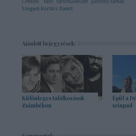
Címkék:
tánc
táncművészet
juronics tamás
Szegedi Kortárs Balett
Ajánlott bejegyzések:
Különleges találkozások
Épül a Dó
Zsámbékon
színpad
Kommentek: