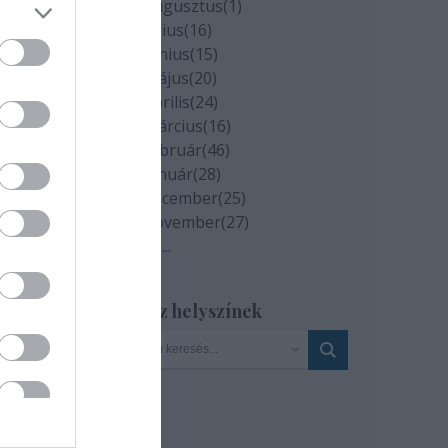
, és
2020 augusztus
(
1
)
ként
2020 július
(
16
)
2020 június
(
15
)
2020 május
(
20
)
2020 április
(
24
)
2020 március
(
16
)
2020 február
(
46
)
2020 január
(
28
)
2019 december
(
25
)
2019 november
(
27
)
Tovább
...
Szinház helyszínek