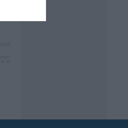
milyen
és az