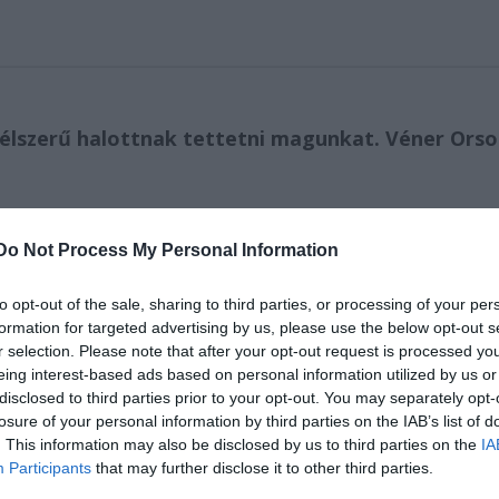
 célszerű halottnak tettetni magunkat. Véner Orso
ereti a feleségét, de házsártos anyósa elszívja előle
ént elszegődhetünk a saját házunkba rendbe tenni a
Do Not Process My Personal Information
to opt-out of the sale, sharing to third parties, or processing of your per
formation for targeted advertising by us, please use the below opt-out s
r selection. Please note that after your opt-out request is processed y
eing interest-based ads based on personal information utilized by us or
disclosed to third parties prior to your opt-out. You may separately opt-
losure of your personal information by third parties on the IAB’s list of
. This information may also be disclosed by us to third parties on the
IA
Participants
that may further disclose it to other third parties.