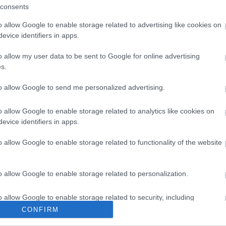
Stúdió K színpadára. A cél a civilizált ember manírjai
consents
at férfi színészeinek segítségével, akik primadonna
adásban.
o allow Google to enable storage related to advertising like cookies on
evice identifiers in apps.
o allow my user data to be sent to Google for online advertising
s.
to allow Google to send me personalized advertising.
o allow Google to enable storage related to analytics like cookies on
evice identifiers in apps.
o allow Google to enable storage related to functionality of the website
o allow Google to enable storage related to personalization.
o allow Google to enable storage related to security, including
cation functionality and fraud prevention, and other user protection.
CONFIRM