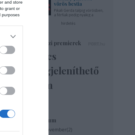
er and store
vörös bestia
to grant or
Pikali Gerda talpig vörösben,
ed purposes
a férfiak pedig nyakig a
pácban - az Újszínházban!
hirdetés
Színházi premierek
Nincs
megjeleníthető
elem
Archívum
közi
2020 november
(
2
)