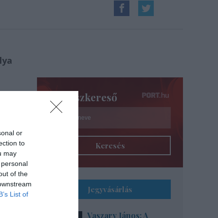
lya
 a
Színészkereső
sonal or
ection to
Keresés
ou may
 personal
out of the
 downstream
Jegyvásárlás
B’s List of
Vaszary János: A