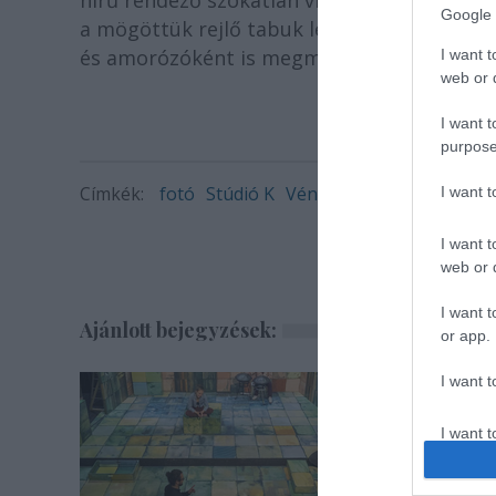
hírű rendező szokatlan vígjátékot állított a 
Google 
a mögöttük rejlő tabuk leleplezése a társul
és amorózóként is megmutatkoznak az elő
I want t
web or d
I want t
purpose
Címkék:
fotó
Stúdió K
Véner Orsolya
I want 
I want t
web or d
I want t
Ajánlott bejegyzések:
or app.
I want t
I want t
authenti