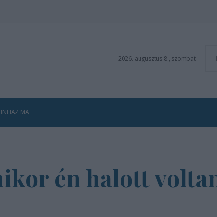
2026. augusztus 8., szombat
ZÍNHÁZ MA
mikor én halott volt