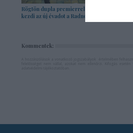
Rögtön dupla premierrel
Ősszel ér
kezdi az új évadot a Radnóti
Dance Fe
Kommentek:
A hozzászólások a
vonatkozó jogszabályok
értelmében felhaszná
felelősséget nem vállal, azokat nem ellenőrzi. Kifogás eseté
adatvédelmi tájékoztatóban
.