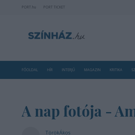
PORT
.hu
PORT TICKET
FŐOLDAL
HÍR
INTERJÚ
MAGAZIN
KRITIKA
S
A nap fotója - A
TörökÁkos