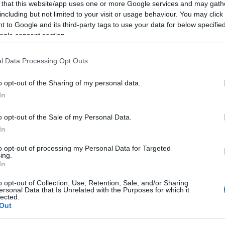
 that this website/app uses one or more Google services and may gath
including but not limited to your visit or usage behaviour. You may click 
 to Google and its third-party tags to use your data for below specifi
ogle consent section.
l Data Processing Opt Outs
o opt-out of the Sharing of my personal data.
In
o opt-out of the Sale of my Personal Data.
In
to opt-out of processing my Personal Data for Targeted
ing.
ói a képre kattintva tekinthetőek meg!
In
o opt-out of Collection, Use, Retention, Sale, and/or Sharing
észült, a korabeli kritika szerint „ellenállhatatlanul
ersonal Data that Is Unrelated with the Purposes for which it
lected.
tlen cselekményét, expresszív látványvilágát és a
Out
n technikásságát felhasználva Diego de Brea nemzet