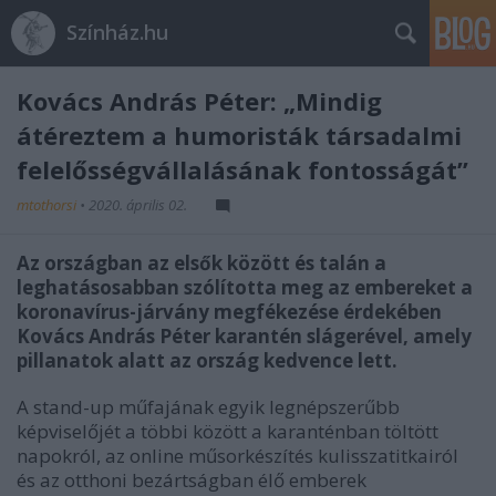
Színház.hu
Kovács András Péter: „Mindig
átéreztem a humoristák társadalmi
felelősségvállalásának fontosságát”
mtothorsi
•
2020. április 02.
Az országban az elsők között és talán a
leghatásosabban szólította meg az embereket a
koronavírus-járvány megfékezése érdekében
Kovács András Péter karantén slágerével, amely
pillanatok alatt az ország kedvence lett.
A stand-up műfajának egyik legnépszerűbb
képviselőjét a többi között a karanténban töltött
napokról, az online műsorkészítés kulisszatitkairól
és az otthoni bezártságban élő emberek