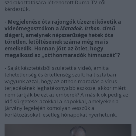
szórakoztatására létrehozott Duma TV-ről
kérdeztük.
- Megjelenése óta rajongók tízezrei követik a
videómegosztókon a
Maradok. Itthon.
című
slágert, amelynek népszerűsége hetek óta
töretlen, letöltéseinek száma még ma is
emelkedik. Honnan jött az ötlet, hogy
megalkosd az „otthonmaradók himnuszát”?
- Saját késztetésből született a videó, amit a
tehetetlenség és értetlenség szült: ha tisztában
vagyunk azzal, hogy az otthon maradás a vírus
terjedésének leghatékonyabb eszköze, akkor miért
nem tartják be ezt az emberek? A másik ok pedig az
idő sürgetése: azokkal a napokkal, amelyeken a
járvány legelején komolyan vesszük a
korlátozásokat, esetleg hónapokat nyerhetünk.