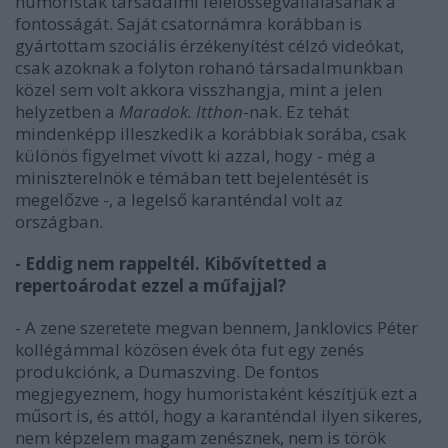
humoristák társadalmi felelősségvállalásának a
fontosságát. Saját csatornámra korábban is
gyártottam szociális érzékenyítést célzó videókat,
csak azoknak a folyton rohanó társadalmunkban
közel sem volt akkora visszhangja, mint a jelen
helyzetben a
Maradok. Itthon
-nak. Ez tehát
mindenképp illeszkedik a korábbiak sorába, csak
különös figyelmet vívott ki azzal, hogy - még a
miniszterelnök e témában tett bejelentését is
megelőzve -, a legelső karanténdal volt az
országban.
- Eddig nem rappeltél. Kibővítetted a
repertoárodat ezzel a műfajjal?
- A zene szeretete megvan bennem, Janklovics Péter
kollégámmal közösen évek óta fut egy zenés
produkciónk, a Dumaszving. De fontos
megjegyeznem, hogy humoristaként készítjük ezt a
műsort is, és attól, hogy a karanténdal ilyen sikeres,
nem képzelem magam zenésznek, nem is török