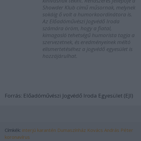
kihívásnak tekint. Rendszeres fellépője a
Showder Klub című műsornak, melynek
sokáig ő volt a humorkoordinátora is.
Az Előadóművészi Jogvédő Iroda
számára öröm, hogy a fiatal,
kimagasló tehetségű humorista tagja a
szervezetnek, és eredményeinek méltó
elismertetéséhez a jogvédő egyesület is
hozzájárulhat.
Forrás:
Előadóművészi Jogvédő Iroda Egyesület (EJI)
Címkék:
interjú
karantén
Dumaszínház
Kovács András Péter
koronavírus