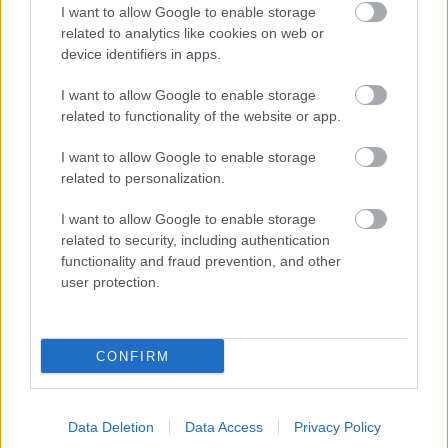
I want to allow Google to enable storage
related to analytics like cookies on web or
device identifiers in apps.
I want to allow Google to enable storage
related to functionality of the website or app.
I want to allow Google to enable storage
related to personalization.
I want to allow Google to enable storage
related to security, including authentication
functionality and fraud prevention, and other
user protection.
- A fellépések elmaradása miatt felszabaduló
CONFIRM
idődben vannak konkrét terveid a közeljövőre
nézve?
Nincsenek tervek, egyik napról a másikra tudok én is
Data Deletion
Data Access
Privacy Policy