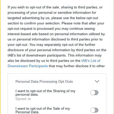
If you wish to opt-out of the sale, sharing to third parties, or
- A szintén nagy sikerű
Karantényeken
Litkai
processing of your personal or sensitive information for
Gergővel dolgoztok együtt. Hogyan készül a
targeted advertising by us, please use the below opt-out
műsor? Közösen ötleteltek, inspiráljátok
section to confirm your selection. Please note that after your
egymást?
opt-out request is processed you may continue seeing
interest-based ads based on personal information utilized by
- A munka úgy indul, hogy Gergő létrehoz egy
us or personal information disclosed to third parties prior to
Google doksit, amibe elkezdjük mindketten írogatni
your opt-out. You may separately opt-out of the further
az ötleteinket. Szerencsés esetben egy időben írunk
disclosure of your personal information by third parties on the
bele, így látjuk, hogy éppen mit ír a másik. Ez
IAB’s list of downstream participants. This information may
nagyon inspirálóan hat mindkettőnkre. Általában
also be disclosed by us to third parties on the
IAB’s List of
két felvételre elegendő anyagot írunk meg, aztán
Downstream Participants
that may further disclose it to other
Lovász László kollégánk, aki az egészet szerkeszti,
third parties.
létrehoz köztünk egy hármas videokonferenciát,
Please note that this website/app uses one or more Google
Personal Data Processing Opt Outs
amelyben látjuk és halljuk is egymást, majd
services and may gather and store information including but
mindenki a saját számítógépének kamerája előtt
not limited to your visit or usage behaviour. You may click to
I want to opt-out of the Sharing of my
felolvassa a rá jutó részt, élőszerűen. Ezek után
personal data.
grant or deny consent to Google and its third-party tags to
elküldjük a kamerafelvételeket Lászlónak, aki
Opted In
use your data for below specified purposes in below Google
megvágja és vicces képaláírásokat talál ki hozzájuk.
consent section.
I want to opt-out of the Sale of my
Jelenleg épp a műsor továbbfejlesztésén
Personal Data.