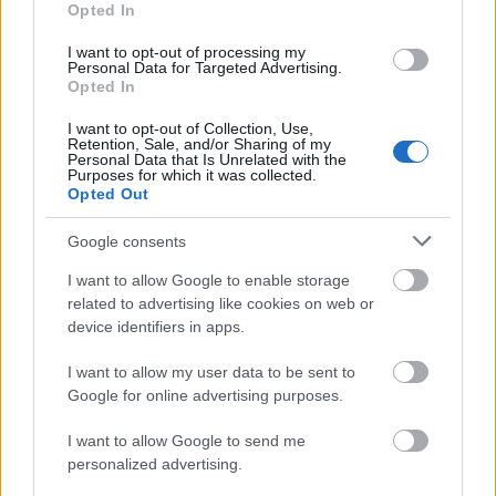
gondolkodunk, hogy ne csak két arc beszéljen benne,
Opted In
hanem legyenek bejátszások is.
I want to opt-out of processing my
Personal Data for Targeted Advertising.
- A Facebook-oldaladon megjelent
Peti otthon
Opted In
című új videódban rávilágítasz arra, hogy a
gyerekek hogyan élik meg ezt a nehéz helyzetet,
I want to opt-out of Collection, Use,
Retention, Sale, and/or Sharing of my
mik a legnagyobb kihívások számukra. Mi a
Personal Data that Is Unrelated with the
személyes tapasztalatod ezzel kapcsolatban?
Purposes for which it was collected.
Opted Out
- Saját bőrünkön tapasztaljuk a bezártság minden
Google consents
hátulütőjét, és bizony néha nehéz tartani a
gyerekekben a lelket úgy, hogy minden szerepben
I want to allow Google to enable storage
mi vagyunk: a szülőktől kezdve, a tanárokon,
related to advertising like cookies on web or
edzőkön, konyhás néniken át a cserkészfőnökökig.
device identifiers in apps.
Eddig legalább tudtak panaszkodni a szülőknek a
tanárokra, erre-arra, de most még ez sincs meg.
I want to allow my user data to be sent to
Bízom benne, hogy hosszabb távon is bírják majd a
Google for online advertising purposes.
gyerekek ezt a helyzetet, hiszen még nagyon
alkalmazkodóak. Lehet, hogy ők borulnak ki a
I want to allow Google to send me
personalized advertising.
leghamarabb, de hosszú távon ők sínylik meg
legkevésbé.