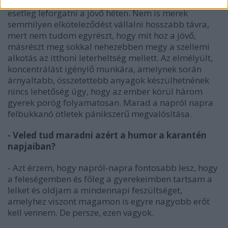
csak gondolkodni, azt sem tudom, hogy mit fogok
esetleg leforgatni a jövő héten. Nem is merek
semmilyen elköteleződést vállalni hosszabb távra,
mert nem tudom egyrészt, hogy mit hoz a jövő,
másrészt meg sokkal nehezebben megy a szellemi
alkotás az itthoni leterheltség mellett. Az elmélyült,
koncentrálást igénylő munkára, amelynek során
árnyaltabb, összetettebb anyagok készülhetnének
nincs lehetőség úgy, hogy az ember körül három
gyerek pörög folyamatosan. Marad a napról napra
felbukkanó ötletek pánikszerű megvalósítása.
- Veled tud maradni azért a humor a karantén
napjaiban?
- Azt érzem, hogy napról-napra fontosabb lesz, hogy
a feleségemben és főleg a gyerekeimben tartsam a
lelket és oldjam a mindennapi feszültséget,
amelyhez viszont magamon is egyre nagyobb erőt
kell vennem. De persze, ezen vagyok.