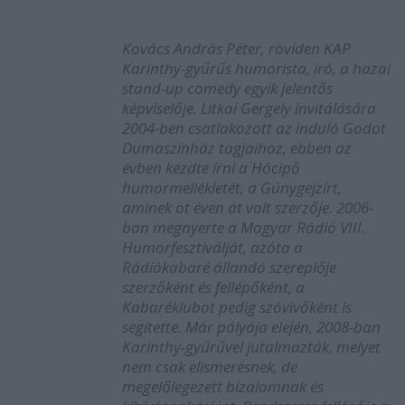
Kovács András Péter, röviden KAP
Karinthy-gyűrűs humorista, író, a hazai
stand-up comedy egyik jelentős
képviselője. Litkai Gergely invitálására
2004-ben csatlakozott az induló Godot
Dumaszínház tagjaihoz, ebben az
évben kezdte írni a Hócipő
humormellékletét, a Gúnygejzírt,
aminek öt éven át volt szerzője. 2006-
ban megnyerte a Magyar Rádió VIII.
Humorfesztiválját, azóta a
Rádiókabaré állandó szereplője
szerzőként és fellépőként, a
Kabaréklubot pedig szóvivőként is
segítette. Már pályája elején, 2008-ban
Karinthy-gyűrűvel jutalmazták, melyet
nem csak elismerésnek, de
megelőlegezett bizalomnak és