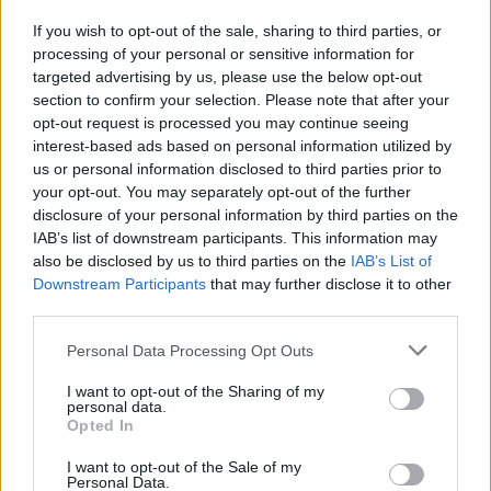
If you wish to opt-out of the sale, sharing to third parties, or
- A szintén nagy sikerű
Karantényeken
Litkai
processing of your personal or sensitive information for
Gergővel dolgoztok együtt. Hogyan készül a
targeted advertising by us, please use the below opt-out
műsor? Közösen ötleteltek, inspiráljátok
section to confirm your selection. Please note that after your
egymást?
opt-out request is processed you may continue seeing
interest-based ads based on personal information utilized by
- A munka úgy indul, hogy Gergő létrehoz egy
us or personal information disclosed to third parties prior to
Google doksit, amibe elkezdjük mindketten írogatni
your opt-out. You may separately opt-out of the further
az ötleteinket. Szerencsés esetben egy időben írunk
disclosure of your personal information by third parties on the
bele, így látjuk, hogy éppen mit ír a másik. Ez
IAB’s list of downstream participants. This information may
nagyon inspirálóan hat mindkettőnkre. Általában
also be disclosed by us to third parties on the
IAB’s List of
két felvételre elegendő anyagot írunk meg, aztán
Downstream Participants
that may further disclose it to other
Lovász László kollégánk, aki az egészet szerkeszti,
third parties.
létrehoz köztünk egy hármas videokonferenciát,
Please note that this website/app uses one or more Google
Personal Data Processing Opt Outs
amelyben látjuk és halljuk is egymást, majd
services and may gather and store information including but
mindenki a saját számítógépének kamerája előtt
not limited to your visit or usage behaviour. You may click to
I want to opt-out of the Sharing of my
felolvassa a rá jutó részt, élőszerűen. Ezek után
personal data.
grant or deny consent to Google and its third-party tags to
elküldjük a kamerafelvételeket Lászlónak, aki
Opted In
use your data for below specified purposes in below Google
megvágja és vicces képaláírásokat talál ki hozzájuk.
consent section.
I want to opt-out of the Sale of my
Jelenleg épp a műsor továbbfejlesztésén
Personal Data.