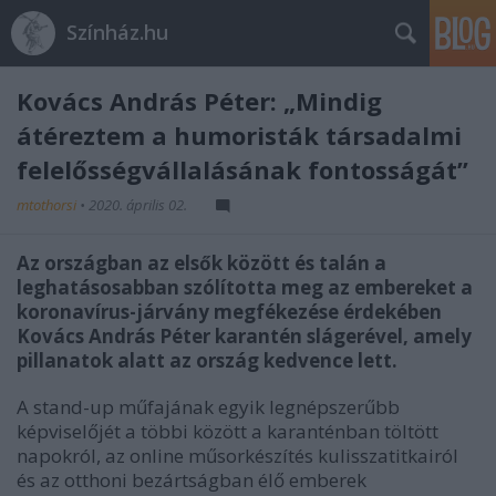
Színház.hu
Kovács András Péter: „Mindig
átéreztem a humoristák társadalmi
felelősségvállalásának fontosságát”
mtothorsi
•
2020. április 02.
Az országban az elsők között és talán a
leghatásosabban szólította meg az embereket a
koronavírus-járvány megfékezése érdekében
Kovács András Péter karantén slágerével, amely
pillanatok alatt az ország kedvence lett.
A stand-up műfajának egyik legnépszerűbb
képviselőjét a többi között a karanténban töltött
napokról, az online műsorkészítés kulisszatitkairól
és az otthoni bezártságban élő emberek