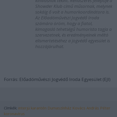
kihívásnak tekint. Rendszeres fellépője a
Showder Klub című műsornak, melynek
sokáig ő volt a humorkoordinátora is.
Az Előadóművészi Jogvédő Iroda
számára öröm, hogy a fiatal,
kimagasló tehetségű humorista tagja a
szervezetnek, és eredményeinek méltó
elismertetéséhez a jogvédő egyesület is
hozzájárulhat.
Forrás:
Előadóművészi Jogvédő Iroda Egyesület (EJI)
Címkék:
interjú
karantén
Dumaszínház
Kovács András Péter
koronavírus