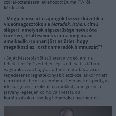
szórakoztatására létrehozott Duma TV-ről
kérdeztük.
- Megjelenése óta rajongók tízezrei követik a
videómegosztókon a
Maradok. Itthon.
című
slágert, amelynek népszerűsége hetek óta
töretlen, letöltéseinek száma még ma is
emelkedik. Honnan jött az ötlet, hogy
megalkosd az „otthonmaradók himnuszát”?
- Saját késztetésből született a videó, amit a
tehetetlenség és értetlenség szült: ha tisztában
vagyunk azzal, hogy az otthon maradás a vírus
terjedésének leghatékonyabb eszköze, akkor miért
nem tartják be ezt az emberek? A másik ok pedig az
idő sürgetése: azokkal a napokkal, amelyeken a
járvány legelején komolyan vesszük a
korlátozásokat, esetleg hónapokat nyerhetünk.