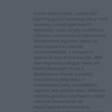
Kovács András Péter, röviden KAP
Karinthy-gyűrűs humorista, író, a hazai
stand-up comedy egyik jelentős
képviselője. Litkai Gergely invitálására
2004-ben csatlakozott az induló Godot
Dumaszínház tagjaihoz, ebben az
évben kezdte írni a Hócipő
humormellékletét, a Gúnygejzírt,
aminek öt éven át volt szerzője. 2006-
ban megnyerte a Magyar Rádió VIII.
Humorfesztiválját, azóta a
Rádiókabaré állandó szereplője
szerzőként és fellépőként, a
Kabaréklubot pedig szóvivőként is
segítette. Már pályája elején, 2008-ban
Karinthy-gyűrűvel jutalmazták, melyet
nem csak elismerésnek, de
megelőlegezett bizalomnak és