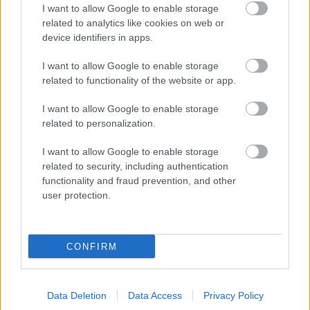
I want to allow Google to enable storage
related to analytics like cookies on web or
device identifiers in apps.
I want to allow Google to enable storage
related to functionality of the website or app.
I want to allow Google to enable storage
related to personalization.
I want to allow Google to enable storage
related to security, including authentication
functionality and fraud prevention, and other
user protection.
- A fellépések elmaradása miatt felszabaduló
CONFIRM
idődben vannak konkrét terveid a közeljövőre
nézve?
Nincsenek tervek, egyik napról a másikra tudok én is
Data Deletion
Data Access
Privacy Policy