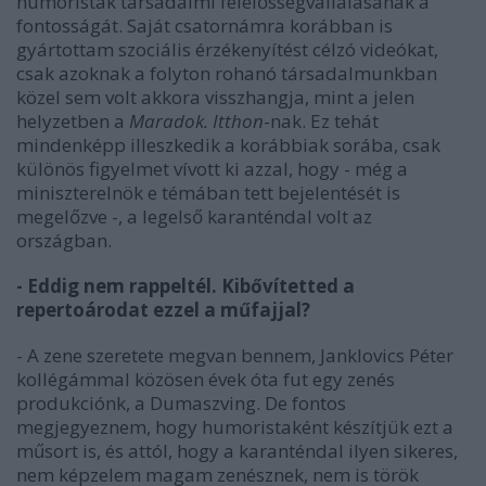
humoristák társadalmi felelősségvállalásának a
fontosságát. Saját csatornámra korábban is
gyártottam szociális érzékenyítést célzó videókat,
csak azoknak a folyton rohanó társadalmunkban
közel sem volt akkora visszhangja, mint a jelen
helyzetben a
Maradok. Itthon
-nak. Ez tehát
mindenképp illeszkedik a korábbiak sorába, csak
különös figyelmet vívott ki azzal, hogy - még a
miniszterelnök e témában tett bejelentését is
megelőzve -, a legelső karanténdal volt az
országban.
- Eddig nem rappeltél. Kibővítetted a
repertoárodat ezzel a műfajjal?
- A zene szeretete megvan bennem, Janklovics Péter
kollégámmal közösen évek óta fut egy zenés
produkciónk, a Dumaszving. De fontos
megjegyeznem, hogy humoristaként készítjük ezt a
műsort is, és attól, hogy a karanténdal ilyen sikeres,
nem képzelem magam zenésznek, nem is török