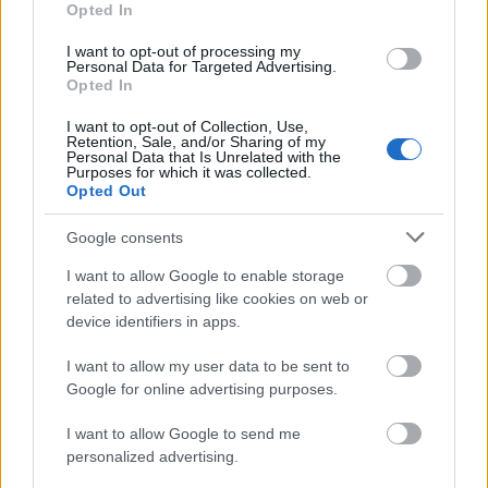
gondolkodunk, hogy ne csak két arc beszéljen benne,
Opted In
hanem legyenek bejátszások is.
I want to opt-out of processing my
Personal Data for Targeted Advertising.
- A Facebook-oldaladon megjelent
Peti otthon
Opted In
című új videódban rávilágítasz arra, hogy a
gyerekek hogyan élik meg ezt a nehéz helyzetet,
I want to opt-out of Collection, Use,
Retention, Sale, and/or Sharing of my
mik a legnagyobb kihívások számukra. Mi a
Personal Data that Is Unrelated with the
személyes tapasztalatod ezzel kapcsolatban?
Purposes for which it was collected.
Opted Out
- Saját bőrünkön tapasztaljuk a bezártság minden
Google consents
hátulütőjét, és bizony néha nehéz tartani a
gyerekekben a lelket úgy, hogy minden szerepben
I want to allow Google to enable storage
mi vagyunk: a szülőktől kezdve, a tanárokon,
related to advertising like cookies on web or
edzőkön, konyhás néniken át a cserkészfőnökökig.
device identifiers in apps.
Eddig legalább tudtak panaszkodni a szülőknek a
tanárokra, erre-arra, de most még ez sincs meg.
I want to allow my user data to be sent to
Bízom benne, hogy hosszabb távon is bírják majd a
Google for online advertising purposes.
gyerekek ezt a helyzetet, hiszen még nagyon
alkalmazkodóak. Lehet, hogy ők borulnak ki a
I want to allow Google to send me
personalized advertising.
leghamarabb, de hosszú távon ők sínylik meg
legkevésbé.