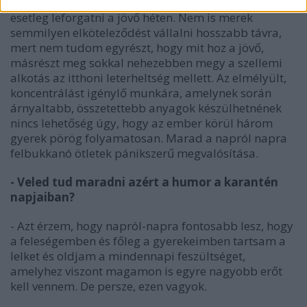
csak gondolkodni, azt sem tudom, hogy mit fogok
esetleg leforgatni a jövő héten. Nem is merek
semmilyen elköteleződést vállalni hosszabb távra,
mert nem tudom egyrészt, hogy mit hoz a jövő,
másrészt meg sokkal nehezebben megy a szellemi
alkotás az itthoni leterheltség mellett. Az elmélyült,
koncentrálást igénylő munkára, amelynek során
árnyaltabb, összetettebb anyagok készülhetnének
nincs lehetőség úgy, hogy az ember körül három
gyerek pörög folyamatosan. Marad a napról napra
felbukkanó ötletek pánikszerű megvalósítása.
- Veled tud maradni azért a humor a karantén
napjaiban?
- Azt érzem, hogy napról-napra fontosabb lesz, hogy
a feleségemben és főleg a gyerekeimben tartsam a
lelket és oldjam a mindennapi feszültséget,
amelyhez viszont magamon is egyre nagyobb erőt
kell vennem. De persze, ezen vagyok.