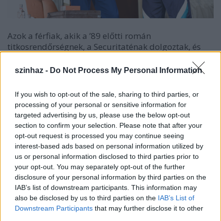
Azok a férfiak, akik a ’89 előtti román
titkosrendőrségnek, a Securitaténak dolgoztak, és
embereket kínoztak, családokat tettek tönkre,
ártatlanokat börtönöztek be, igen ritkán tanúsítanak
szinhaz -
Do Not Process My Personal Information
megbánást tetteikkel kapcsolatban. Általában olyan
hazafiakként tekintenek magukra, akik az ország
If you wish to opt-out of the sale, sharing to third parties, or
érdekében cselekedtek. Sokan közülük a mai román
processing of your personal or sensitive information for
hírszerző szerv, a SRI kötelékében dolgoznak tovább,
targeted advertising by us, please use the below opt-out
mások nyugdíjas éveiket élik valahol félrevonultan.
section to confirm your selection. Please note that after your
opt-out request is processed you may continue seeing
A
Semmit se bánok
főszereplője, Dominik, az
interest-based ads based on personal information utilized by
utóbbiak közé tartozik. Nyugdíjasként él, és ő sem
us or personal information disclosed to third parties prior to
tartja magát felelősének azért, amit a múltban
your opt-out. You may separately opt-out of the further
elkövetett. A mű azonban felveti a kérdést: mi
disclosure of your personal information by third parties on the
történik, ha egy ilyen ember, egy egykori securitatés
IAB’s list of downstream participants. This information may
tiszt, rájön, hogy tönkretette az egyetlen olyan ember
also be disclosed by us to third parties on the
IAB’s List of
életét, akit szeret?
Downstream Participants
that may further disclose it to other
third parties.