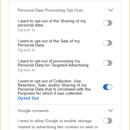
Please note that this website/app uses one or more Google
Personal Data Processing Opt Outs
services and may gather and store information including but
not limited to your visit or usage behaviour. You may click to
I want to opt-out of the Sharing of my
personal data.
grant or deny consent to Google and its third-party tags to
Opted In
use your data for below specified purposes in below Google
consent section.
I want to opt-out of the Sale of my
Personal Data.
Opted In
I want to opt-out of processing my
Personal Data for Targeted Advertising.
Opted In
I want to opt-out of Collection, Use,
Retention, Sale, and/or Sharing of my
Az előadás szereplői:
Rappert-Vencz Gábor, Nagy
Personal Data that Is Unrelated with the
Purposes for which it was collected.
Csongor Zsolt és Keresztes Ágnes
. A díszletet
Opted Out
Bátonyi György
m.v. tervezte, asszisztense
Cristian
Gătina
volt. A jelmezek
Szabó Anna
munkáját
Google consents
dicsérik. Az előadás ügyelője és súgója
Fábry
Zoltán
.
I want to allow Google to enable storage
related to advertising like cookies on web or