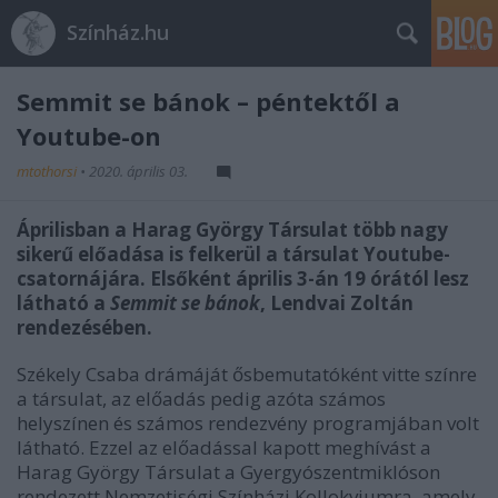
Színház.hu
Semmit se bánok – péntektől a
Youtube-on
mtothorsi
•
2020. április 03.
Áprilisban a Harag György Társulat több nagy
sikerű előadása is felkerül a társulat Youtube-
csatornájára. Elsőként április 3-án 19 órától lesz
látható a
Semmit se bánok
, Lendvai Zoltán
rendezésében.
Székely Csaba drámáját ősbemutatóként vitte színre
a társulat, az előadás pedig azóta számos
helyszínen és számos rendezvény programjában volt
látható. Ezzel az előadással kapott meghívást a
Harag György Társulat a Gyergyószentmiklóson
rendezett Nemzetiségi Színházi Kollokviumra, amely