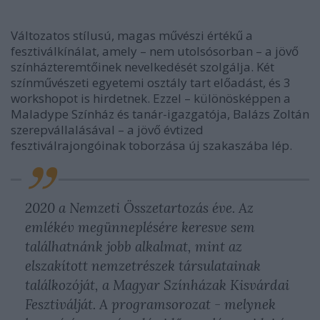
Változatos stílusú, magas művészi értékű a
fesztiválkínálat, amely – nem utolsósorban – a jövő
színházteremtőinek nevelkedését szolgálja. Két
színművészeti egyetemi osztály tart előadást, és 3
workshopot is hirdetnek. Ezzel – különösképpen a
Maladype Színház és tanár-igazgatója, Balázs Zoltán
szerepvállalásával – a jövő évtized
fesztiválrajongóinak toborzása új szakaszába lép.
2020 a Nemzeti Összetartozás éve. Az
emlékév megünneplésére keresve sem
találhatnánk jobb alkalmat, mint az
elszakított nemzetrészek társulatainak
találkozóját, a Magyar Színházak Kisvárdai
Fesztiválját. A programsorozat - melynek