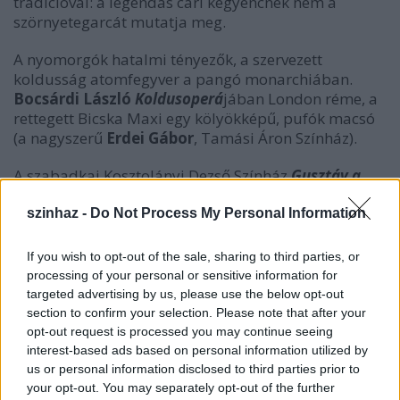
tradícióval: a legendás cári kegyencnek nem a
szörnyetegarcát mutatja meg.
A nyomorgók hatalmi tényezők, a szervezett
koldusság atomfegyver a pangó monarchiában.
Bocsárdi László
Koldusoperá
jában London réme, a
rettegett Bicska Maxi egy kölyökképű, pufók macsó
(a nagyszerű
Erdei Gábor
, Tamási Áron Színház).
A szabadkai Kosztolányi Dezső Színház
Gusztáv a
hibás mindenért
című előadását a legendás film- és
tévésorozat alapján rendezte meg
Kokan
szinhaz -
Do Not Process My Personal Information
Mladenović
. Az eredeti figura ötletgazdái a törpe-
gyarlóságok enciklopédiáját rajzolták meg, a
If you wish to opt-out of the sale, sharing to third parties, or
szocialista embertípus kimunkálása ürügyén. Az
processing of your personal or sensitive information for
előadásnak négy Gusztávja van. A színészek katonai
targeted advertising by us, please use the below opt-out
gázálarcot formázó Gusztáv-maszkot öltenek.
section to confirm your selection. Please note that after your
Alakzatban dolgoznak a futószalag mellett, és épp
opt-out request is processed you may continue seeing
olyan következménytudat nélküli, tucatsorsú lények,
interest-based ads based on personal information utilized by
us or personal information disclosed to third parties prior to
mint a magyar rajzfilm kishőse: a Gusztávok
your opt-out. You may separately opt-out of the further
közveszélyes túlélők.