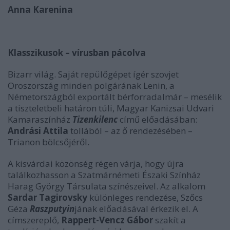
Anna Karenina
Klasszikusok – vírusban pácolva
Bizarr világ. Saját repülőgépet ígér szovjet
Oroszország minden polgárának Lenin, a
Németországból exportált bérforradalmár – mesélik
a tiszteletbeli határon túli, Magyar Kanizsai Udvari
Kamaraszínház
Tizenkilenc
című előadásában:
Andrási Attila
tollából – az ő rendezésében –
Trianon bölcsőjéről.
A kisvárdai közönség régen várja, hogy újra
találkozhasson a Szatmárnémeti Északi Színház
Harag György Társulata színészeivel. Az alkalom
Sardar Tagirovsky
különleges rendezése, Szőcs
Géza
Raszputyin
jának előadásával érkezik el. A
címszereplő,
Rappert-Vencz Gábor
szakít a