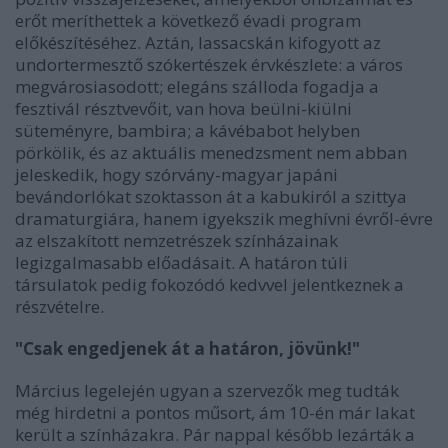
erőt meríthettek a következő évadi program
előkészítéséhez. Aztán, lassacskán kifogyott az
undortermesztő szókertészek érvkészlete: a város
megvárosiasodott; elegáns szálloda fogadja a
fesztivál résztvevőit, van hova beülni-kiülni
süteményre, bambira; a kávébabot helyben
pörkölik, és az aktuális menedzsment nem abban
jeleskedik, hogy szórvány-magyar japáni
bevándorlókat szoktasson át a kabukiról a szittya
dramaturgiára, hanem igyekszik meghívni évről-évre
az elszakított nemzetrészek színházainak
legizgalmasabb előadásait. A határon túli
társulatok pedig fokozódó kedvvel jelentkeznek a
részvételre.
"Csak engedjenek át a határon, jövünk!"
Március legelején ugyan a szervezők meg tudták
még hirdetni a pontos műsort, ám 10-én már lakat
került a színházakra. Pár nappal később lezárták a