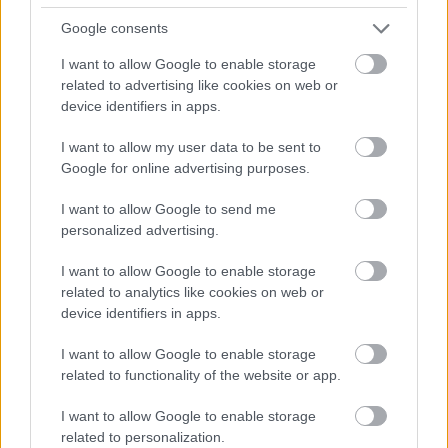
szeretetét mohón követelő természete modern sodrú
Google consents
világban mutatkozik meg: nyersen és
szívbemarkolóan mondatik ki, hogy az ilyen élet nem
I want to allow Google to enable storage
folytatható.
related to advertising like cookies on web or
device identifiers in apps.
Sirály
(Csíkszeredai Csíki Játékszín). A cím alapján
Anton Pavlovics Csehov komédiája ifjú
I want to allow my user data to be sent to
színésznőjének szerelmi kötéltáncára készülünk az
Google for online advertising purposes.
avantgárd művészpalánta és a sikeres író között, ám
I want to allow Google to send me
nem egészen ezt kapjuk. Az átirat szerzője,
Borisz
personalized advertising.
Akunyin
kriminalizálja a történetet…
I want to allow Google to enable storage
De érkezik még többek között a
Lila
related to analytics like cookies on web or
ákác
(Nagyvárad),
Függöny
(Spectrum Színház,
device identifiers in apps.
Marosvásárhely),
Pornó – Feleségem
története
(Kolozsvár és Gyula koprodukciója),
Ma
I want to allow Google to enable storage
már nem mész sehova
(Kassa),
Római
related to functionality of the website or app.
karnevál
(Zenta – Spectrum, Sopron),
Fekete Péter
(Népszínház, Szabadka),
I want to allow Google to enable storage
Tóték
(Gyergyószentmiklós),
Peer Gynt
(Csavar
related to personalization.