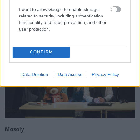
Színház – Sopron),
A Glembay ház
(Komárom),
Y-
elágazás
(Vajdasági Tanyaszínház),
Alice az ágyban
I want to allow Google to enable storage
(Marosvásárhelyi Művészeti Egyetem) vagy a
Mosoly
related to security, including authentication
(Újvidéki Művészeti Akadémia).
functionality and fraud prevention, and other
user protection.
CONFIRM
Data Deletion
Data Access
Privacy Policy
Mosoly