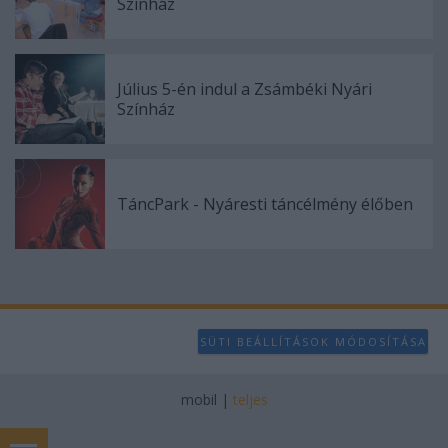
Színház
Július 5-én indul a Zsámbéki Nyári
Színház
TáncPark - Nyáresti táncélmény élőben
SÜTI BEÁLLÍTÁSOK MÓDOSÍTÁSA
mobil
|
teljes