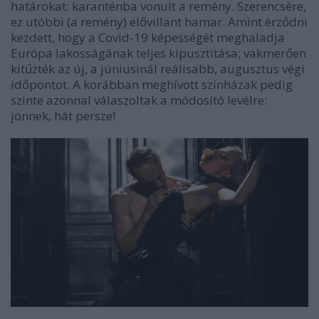
határokat: karanténba vonult a remény. Szerencsére,
ez utóbbi (a remény) elővillant hamar. Amint érződni
kezdett, hogy a Covid-19 képességét meghaladja
Európa lakosságának teljes kipusztítása; vakmerően
kitűzték az új, a júniusinál reálisabb, augusztus végi
időpontot. A korábban meghívott színházak pedig
szinte azonnal válaszoltak a módosító levélre:
jönnek, hát persze!