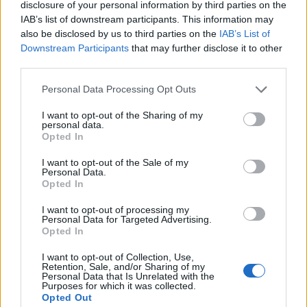
disclosure of your personal information by third parties on the
IAB’s list of downstream participants. This information may
also be disclosed by us to third parties on the
IAB’s List of
Downstream Participants
that may further disclose it to other
third parties.
Please note that this website/app uses one or more Google
Personal Data Processing Opt Outs
services and may gather and store information including but
not limited to your visit or usage behaviour. You may click to
I want to opt-out of the Sharing of my
personal data.
grant or deny consent to Google and its third-party tags to
Opted In
use your data for below specified purposes in below Google
consent section.
I want to opt-out of the Sale of my
Personal Data.
Opted In
I want to opt-out of processing my
Personal Data for Targeted Advertising.
Gusztáv a hibás mindenért
Opted In
I want to opt-out of Collection, Use,
Retention, Sale, and/or Sharing of my
Personal Data that Is Unrelated with the
Purposes for which it was collected.
Az újvidéki
Anna Karenina
(
Béres Márta
) nem
Opted Out
vattába rejtve viseli szíve vágyait: a mindenki