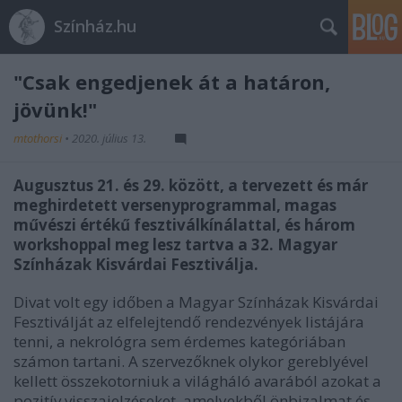
Színház.hu
"Csak engedjenek át a határon,
jövünk!"
mtothorsi
•
2020. július 13.
Augusztus 21. és 29. között, a tervezett és már
meghirdetett versenyprogrammal, magas
művészi értékű fesztiválkínálattal, és három
workshoppal meg lesz tartva a 32. Magyar
Színházak Kisvárdai Fesztiválja.
Divat volt egy időben a Magyar Színházak Kisvárdai
Fesztiválját az elfelejtendő rendezvények listájára
tenni, a nekrológra sem érdemes kategóriában
számon tartani. A szervezőknek olykor gereblyével
kellett összekotorniuk a világháló avarából azokat a
pozitív visszajelzéseket, amelyekből önbizalmat és