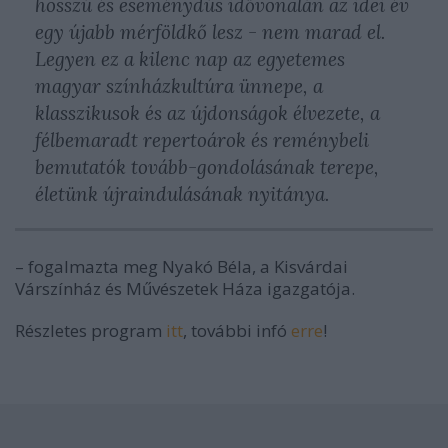
hosszú és eseménydús idővonalán az idei év
egy újabb mérföldkő lesz - nem marad el.
Legyen ez a kilenc nap az egyetemes
magyar színházkultúra ünnepe, a
klasszikusok és az újdonságok élvezete, a
félbemaradt repertoárok és reménybeli
bemutatók tovább-gondolásának terepe,
életünk újraindulásának nyitánya.
– fogalmazta meg Nyakó Béla, a Kisvárdai
Várszínház és Művészetek Háza igazgatója.
Részletes program
itt
, további infó
erre
!