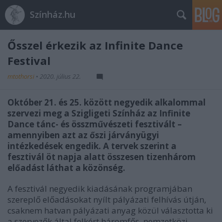
Színház.hu
Ősszel érkezik az Infinite Dance
Festival
mtothorsi
•
2020. július 22.
Október 21. és 25. között negyedik alkalommal
szervezi meg a Szigligeti Színház az Infinite
Dance tánc- és összművészeti fesztivált –
amennyiben azt az őszi járványügyi
intézkedések engedik. A tervek szerint a
fesztivál öt napja alatt összesen tizenhárom
előadást láthat a közönség.
A fesztivál negyedik kiadásának programjában
szereplő előadásokat nyílt pályázati felhívás útján,
csaknem hatvan pályázati anyag közül választotta ki
a szervezők által felkért háromfős, nemzetközi