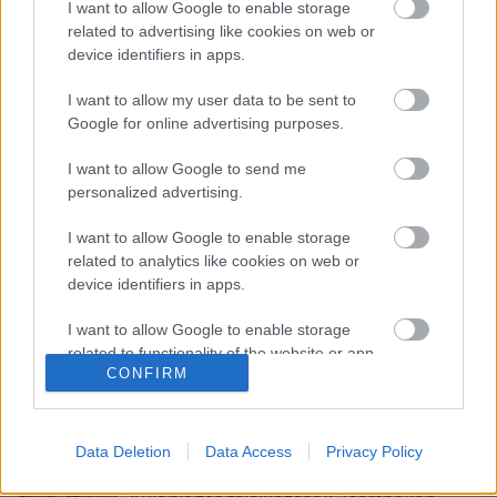
I want to allow Google to enable storage
related to advertising like cookies on web or
device identifiers in apps.
I want to allow my user data to be sent to
Google for online advertising purposes.
Címkék:
táncfesztivál
Infinite Dance Festival
Szigligeti Színház
I want to allow Google to send me
Nagyvárad
personalized advertising.
I want to allow Google to enable storage
related to analytics like cookies on web or
device identifiers in apps.
Ajánlott bejegyzések:
I want to allow Google to enable storage
related to functionality of the website or app.
CONFIRM
Meghalt Böröndi Tamás
I want to allow Google to enable storage
related to personalization.
Data Deletion
Data Access
Privacy Policy
I want to allow Google to enable storage
related to security, including authentication