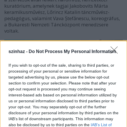
kuratórium, amelynek tagjai Jakobovits Márta
keramikusművész, Lőrincz Katalin táncművész-
pedagógus, valamint Vava Ștefănescu, koreográfus,
a Bukaresti Nemzeti Táncközpont menedzsere
voltak.
szinhaz -
Do Not Process My Personal Information
If you wish to opt-out of the sale, sharing to third parties, or
processing of your personal or sensitive information for
targeted advertising by us, please use the below opt-out
section to confirm your selection. Please note that after your
opt-out request is processed you may continue seeing
interest-based ads based on personal information utilized by
us or personal information disclosed to third parties prior to
your opt-out. You may separately opt-out of the further
A szervezők köszönik a beküldött pályamunkákat,
disclosure of your personal information by third parties on the
ugyanakkor felhívják a résztvevők és az érdeklődő
IAB’s list of downstream participants. This information may
közönség figyelmét, hogy a fesztivál megrendezését
also be disclosed by us to third parties on the
IAB’s List of