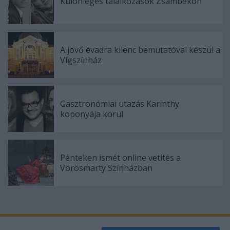
Különleges találkozások Zsámbékon
functionality and fraud prevention, and other
user protection.
A jövő évadra kilenc bemutatóval készül a
Vígszínház
Gasztronómiai utazás Karinthy
koponyája körül
Pénteken ismét online vetítés a
Vörösmarty Színházban