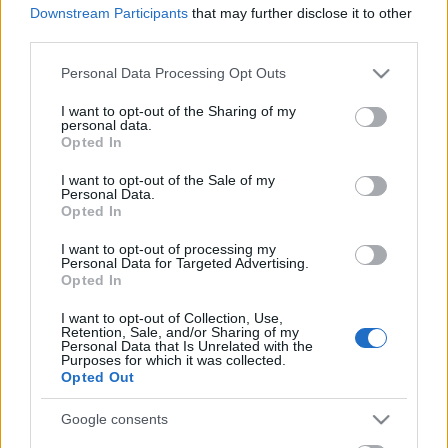
és lebonyolítását a következő hónapok járványügyi
Downstream Participants
that may further disclose it to other
intézkedései befolyásolják. Az Infinite Dance Festival
third parties.
negyedik kiadásáról bővebb információkat a
Please note that this website/app uses one or more Google
későbbiekben közöl a színház. A
honlapot
és a
Personal Data Processing Opt Outs
services and may gather and store information including but
Facebook-oldalt
érdemes figyelni.
not limited to your visit or usage behaviour. You may click to
I want to opt-out of the Sharing of my
personal data.
grant or deny consent to Google and its third-party tags to
A válogatásba bekerült előadások a következők:
Opted In
use your data for below specified purposes in below Google
consent section.
1.
Twins
– Frenák Pál Társulat
I want to opt-out of the Sale of my
Personal Data.
2.
Noir
– TranzDanz / Kovács Gerzson Péter Társulata
Opted In
3.
Nihil Sine Deo
– Contemporary Creative Dreamers
4.
AfterEverAfter
– Oberfrank Réka, Horváth Nóra
I want to opt-out of processing my
Personal Data for Targeted Advertising.
5.
Kelly
– Raubinek Lili
Opted In
6.
Singing Bodies Trilogy
– Indie Box
7.
Wonderland
– Duda Éva Társulat
I want to opt-out of Collection, Use,
8.
Folkamenco
– FlamenCorazonArte
Retention, Sale, and/or Sharing of my
Personal Data that Is Unrelated with the
9.
A tizedik vőlegény
– Duna Táncműhely
Purposes for which it was collected.
10.
Awakening
– Létra Kulturális Egyesület
Opted Out
11.
Kis esti vakság
– Pataki Klári Társulat
12.
sorrynotsorry
– Ádám Anna
Google consents
13.
János vitéz
– Miskolci Balett