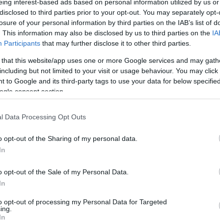
eing interest-based ads based on personal information utilized by us or
disclosed to third parties prior to your opt-out. You may separately opt-
losure of your personal information by third parties on the IAB’s list of
. This information may also be disclosed by us to third parties on the
IA
Participants
that may further disclose it to other third parties.
 that this website/app uses one or more Google services and may gath
including but not limited to your visit or usage behaviour. You may click 
 to Google and its third-party tags to use your data for below specifi
ogle consent section.
l Data Processing Opt Outs
ákat, ugyanakkor felhívják a résztvevők és az
o opt-out of the Sharing of my personal data.
In
ivál megrendezését és lebonyolítását a következő
ják. Az Infinite Dance Festival negyedik kiadásáról
o opt-out of the Sale of my Personal Data.
 a színház. A
honlapot
és a
Facebook-oldalt
érde
In
to opt-out of processing my Personal Data for Targeted
ing.
tkezők:
In