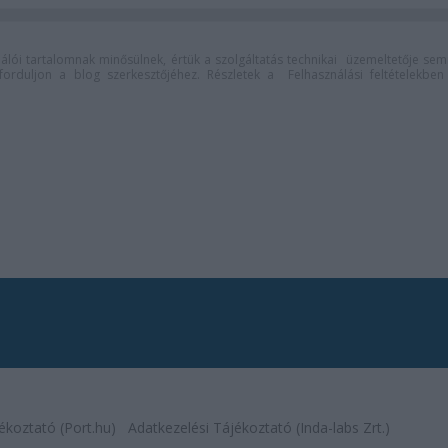
lói tartalomnak minősülnek, értük a
szolgáltatás technikai
üzemeltetője sem
n forduljon a blog szerkesztőjéhez. Részletek a
Felhasználási feltételekben
ékoztató (Port.hu)
Adatkezelési Tájékoztató (Inda-labs Zrt.)