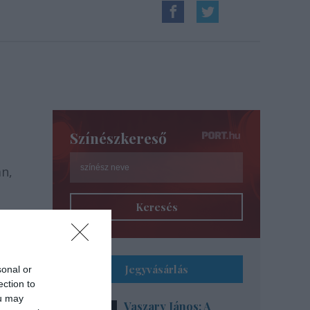
Színészkereső
án,
Keresés
pont
Jegyvásárlás
sonal or
ection to
ou may
Vaszary János: A