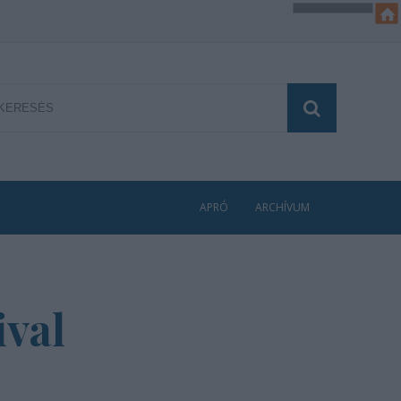
APRÓ
ARCHÍVUM
ival