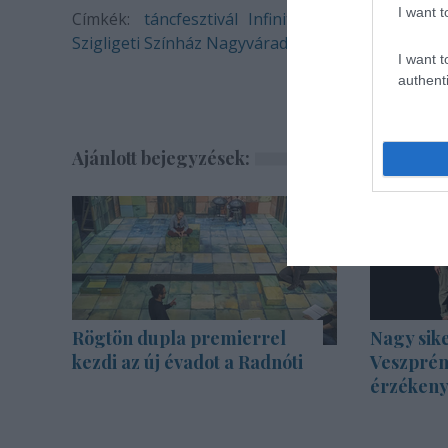
I want t
Címkék:
táncfesztivál
Infinite Dance Festival
Szigligeti Színház Nagyvárad
I want t
authenti
Ajánlott bejegyzések:
Rögtön dupla premierrel
Nagy sike
kezdi az új évadot a Radnóti
Veszprém
érzékenyí