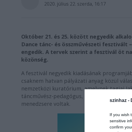
2020. július 22. szerda, 16:17
Október 21. és 25. között negyedik alkalo
Dance tánc- és összművészeti fesztivált 
engedik. A tervek szerint a fesztivál öt 
közönség.
A fesztivál negyedik kiadásának programjába
csaknem hatvan pályázati anyag közül válasz
nemzetközi kuratórium, amelynek tagjai Ja
táncművész-pedagógus, valamint Vava Ștef
szinhaz -
menedzsere voltak.
If you wish 
sensitive in
confirm you