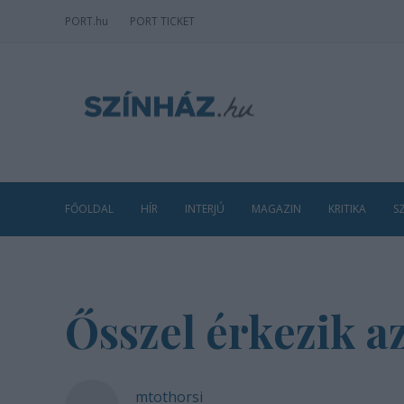
PORT
.hu
PORT TICKET
FŐOLDAL
HÍR
INTERJÚ
MAGAZIN
KRITIKA
S
Ősszel érkezik az
mtothorsi