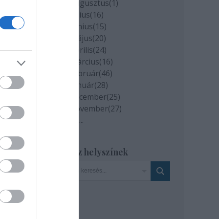
2020 augusztus
(
1
)
2020 július
(
16
)
2020 június
(
15
)
2020 május
(
20
)
2020 április
(
24
)
2020 március
(
16
)
2020 február
(
46
)
2020 január
(
28
)
2019 december
(
25
)
2019 november
(
27
)
Tovább
...
Szinház helyszínek