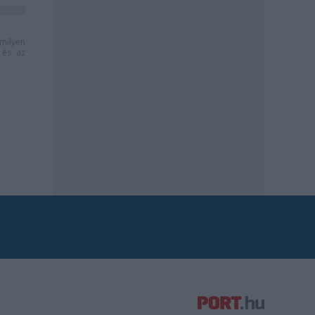
milyen
és az