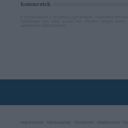
Kommentek:
A hozzászólások a
vonatkozó jogszabályok
értelmében felhaszná
felelősséget nem vállal, azokat nem ellenőrzi. Kifogás eseté
adatvédelmi tájékoztatóban
.
Impresszum
Médiaajánlat
Disclaimer
Adatkezelési Táj