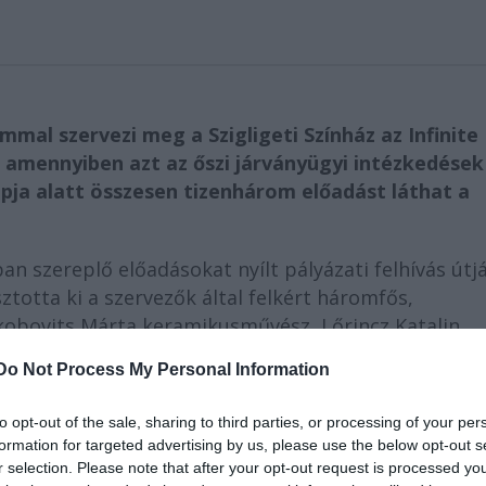
mmal szervezi meg a Szigligeti Színház az Infinite
– amennyiben azt az őszi járványügyi intézkedések
napja alatt összesen tizenhárom előadást láthat a
n szereplő előadásokat nyílt pályázati felhívás útj
totta ki a szervezők által felkért háromfős,
kobovits Márta keramikusművész, Lőrincz Katalin
ănescu, koreográfus, a Bukaresti Nemzeti Táncköz
Do Not Process My Personal Information
to opt-out of the sale, sharing to third parties, or processing of your per
formation for targeted advertising by us, please use the below opt-out s
r selection. Please note that after your opt-out request is processed y