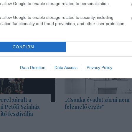
o allow Google to enable storage related to personalization.
o allow Google to enable storage related to security, including
cation functionality and fraud prevention, and other user protection.
CONFIRM
Data Deletion
Data Access
Privacy Policy
rrel zárult a
„Csonka évadot zárni nem
i Petőfi Színház
felemelő érzés"
tő fesztiválja