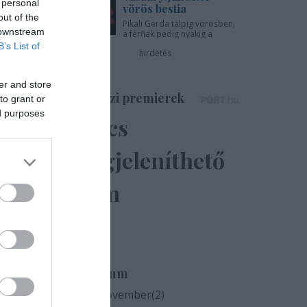
 personal
vörös bestia
out of the
Pikali Gerda talpig vörösben,
 downstream
a férfiak pedig nyakig a
pácban - az Újszínházban!
B’s List of
hirdetés
er and store
Színházi premierek
to grant or
ed purposes
Nincs
megjeleníthető
elem
mes
Archívum
2020 november
(
2
)