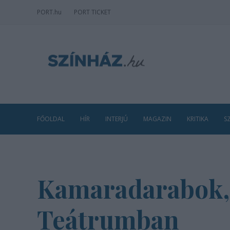
PORT
.hu
PORT TICKET
FŐOLDAL
HÍR
INTERJÚ
MAGAZIN
KRITIKA
S
Kamaradarabok, 
Teátrumban