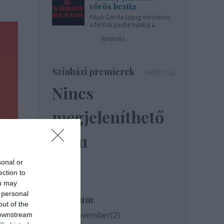
vörös bestia
Pikali Gerda talpig vörösben,
a férfiak pedig nyakig a
pácban - az Újszínházban!
hirdetés
Színházi premierek
Nincs
megjeleníthető
elem
sonal or
ection to
ou may
 personal
Archívum
out of the
2020 november
(
2
)
 downstream