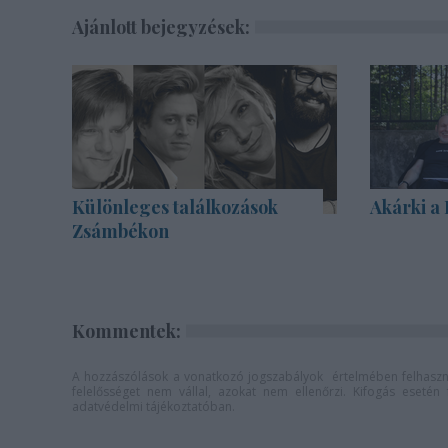
Ajánlott bejegyzések:
Különleges találkozások
Akárki a
Zsámbékon
Kommentek:
A hozzászólások a
vonatkozó jogszabályok
értelmében felhaszná
felelősséget nem vállal, azokat nem ellenőrzi. Kifogás eseté
adatvédelmi tájékoztatóban
.