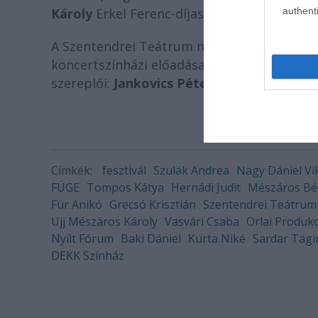
authenti
Károly
Erkel Ferenc-díjas zongoraművész.
A Szentendrei Teátrum nyári évadát a
Gará
koncertszínházi előadása zárja. A DEKK Szí
szereplői:
Jankovics Péter, Szabó Zoltán
é
Címkék:
fesztivál
Szulák Andrea
Nagy Dániel Vi
FÜGE
Tompos Kátya
Hernádi Judit
Mészáros Bé
Für Anikó
Grecsó Krisztián
Szentendrei Teátrum
Ujj Mészáros Károly
Vasvári Csaba
Orlai Produkc
Nyílt Fórum
Baki Dániel
Kurta Niké
Sardar Tagi
DEKK Színház