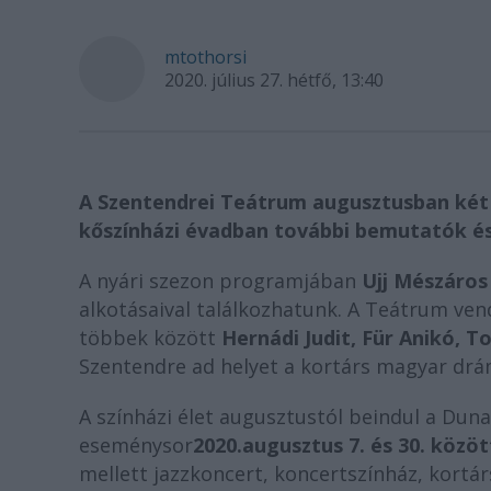
mtothorsi
2020. július 27. hétfő, 13:40
A Szentendrei Teátrum augusztusban két 
kőszínházi évadban további bemutatók és
A nyári szezon programjában
Ujj Mészáros 
alkotásaival találkozhatunk. A Teátrum ve
többek között
Hernádi Judit, Für Anikó, 
Szentendre ad helyet a kortárs magyar d
A színházi élet augusztustól beindul a Dunak
eseménysor
2020.
augusztus 7. és 30. közöt
mellett jazzkoncert, koncertszínház, kor