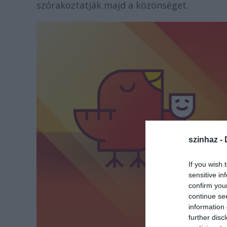
szórakoztatják majd a közönséget.
szinhaz -
If you wish 
sensitive in
confirm you
continue se
information 
further disc