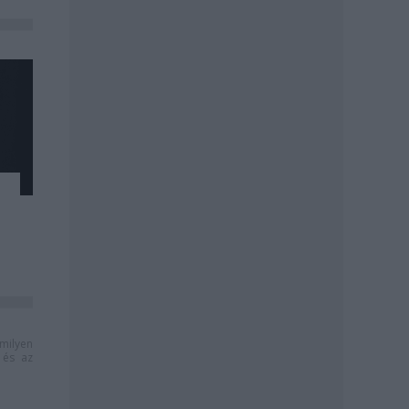
milyen
és az