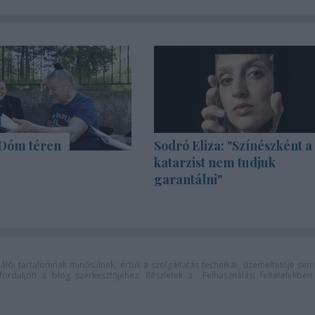
 Dóm téren
Sodró Eliza: "Színészként a
katarzist nem tudjuk
garantálni"
lói tartalomnak minősülnek, értük a
szolgáltatás technikai
üzemeltetője sem
n forduljon a blog szerkesztőjéhez. Részletek a
Felhasználási feltételekben