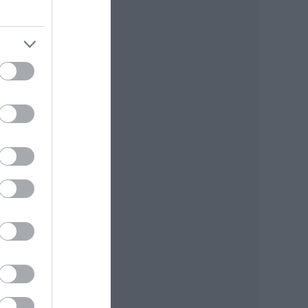
k és
-es
s
arti