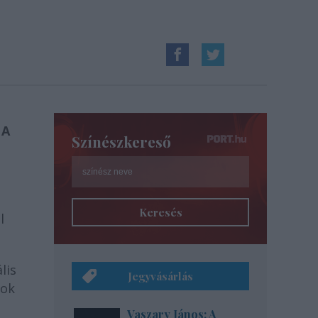
 A
Színészkereső
Keresés
l
lis
Jegyvásárlás
bok
Vaszary János: A