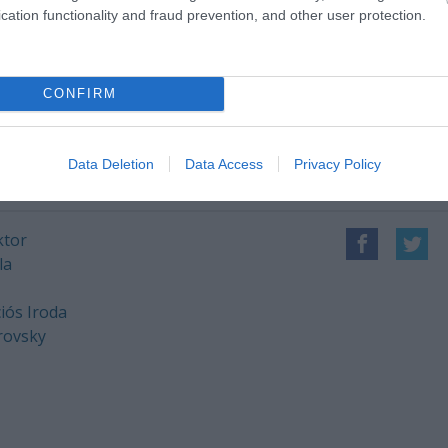
cation functionality and fraud prevention, and other user protection.
zsbanda
önironikus és rendkívül szórakoztató
nház, a FÜGE és a Kőszegi Várszínház produkciójának
CONFIRM
s
Vinnai András.
Data Deletion
Data Access
Privacy Policy
ktor
la
iós Iroda
rovsky