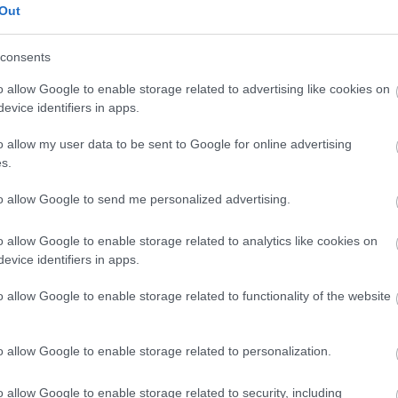
Out
, Mandel és Shakespeare művei, valamint a szereplő
zínház- és Filmművészeti Egyetem és a Szentendrei
consents
zik műsorra.
o allow Google to enable storage related to advertising like cookies on
oda és a FÜGE produkciójában
Grecsó Krisztián
2014
evice identifiers in apps.
át mutatja be a Szentendrei Teátrum. A
Megyek
o allow my user data to be sent to Google for online advertising
ézi korábbi kapcsolatait, önmaga régi verzióit,
s.
épét. „
Az akartam lenni, ami csak akkor vagyok, amikor
erelmi leltár szereplői:
Mészáros Béla, Kurta Niké é
to allow Google to send me personalized advertising.
o allow Google to enable storage related to analytics like cookies on
mányokhoz híven, vasárnap délelőttönként, a Dunap
evice identifiers in apps.
bb színházrajongókat. A három vidám, interaktív
o allow Google to enable storage related to functionality of the website
al, a
Farkasbarkas és Rókakoma
az Aranyszamár
 kutyácska
Nyáry Dettivel várja a gyerekeket.
o allow Google to enable storage related to personalization.
fogadja a közönséget. A Dunaparti Művelődési Ház
ély Műhely
jazzformáció lép fel, vendégük
Binder
o allow Google to enable storage related to security, including