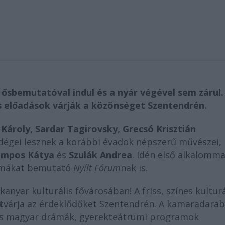
ősbemutatóval indul és a nyár végével sem zárul.
 előadások várják a közönséget Szentendrén.
Károly, Sardar Tagirovsky, Grecsó Krisztián
ndégei lesznek a korábbi évadok népszerű művészei,
Tompos Kátya
és
Szulák Andrea
. Idén első alkalomma
rámákat bemutató
Nyílt Fórum
nak is.
anyar kulturális fővárosában! A friss, színes kulturá
t
várja az érdeklődőket Szentendrén. A kamaradara
társ magyar drámák, gyerekteátrumi programok