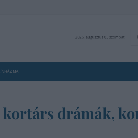
2026. augusztus 8., szombat
ZÍNHÁZ MA
kortárs drámák, kon