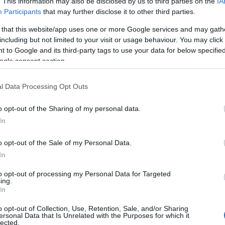
. This information may also be disclosed by us to third parties on the
IA
Participants
that may further disclose it to other third parties.
iktor
színművész, akit
Vasvári Csaba
színművéssze
 that this website/app uses one or more Google services and may gath
including but not limited to your visit or usage behaviour. You may click 
n gazdag, izgalmas darabjában láthatunk. Az Orlai
 to Google and its third-party tags to use your data for below specifi
i Teátrum magyarországi bemutatója augusztus 22-é
ogle consent section.
t, óramű pontosságú francia kamaradarabot a
Liza a
Ujj Mészáros Károly
állítja színpadra.
l Data Processing Opt Outs
 lelkek
címmel rendhagyó évadnyitó gálával ünnepli 
o opt-out of the Sharing of my personal data.
galmas ötven év után idén kezdődő újabb évtizedek
In
tt művészvendégek lépnek fel, többek között:
Barto
o opt-out of the Sale of my Personal Data.
kó, Hámori Ildikó, Hernádi Judit, Hrutka Róbert, N
In
a e.h., Szulák Andrea, Tompos Kátya,
valamint a
 kvartettje, a
Saxy4U
.
to opt-out of processing my Personal Data for Targeted
ing.
In
nak? Hátradőlhetünk-e, miközben pusztul a világ
n játszani? És baj, ha tudunk? – ezekre a kérdésekr
o opt-out of Collection, Use, Retention, Sale, and/or Sharing
ersonal Data that Is Unrelated with the Purposes for which it
ő, a
Függöny
című darabban. Az előadás Moliére,
lected.