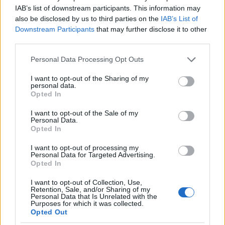
IAB’s list of downstream participants. This information may
also be disclosed by us to third parties on the
IAB’s List of
Downstream Participants
that may further disclose it to other
Mucsi Zoltán (Eleven éjszaka)
third parties.
Bár rendkívüli körülmények előzték meg a szervezési
Please note that this website/app uses one or more Google
munkálatokat, a VIDOR Fesztivál nézői idén sem
Personal Data Processing Opt Outs
services and may gather and store information including but
maradnak nívós, és izgalmas színházi
not limited to your visit or usage behaviour. You may click to
I want to opt-out of the Sharing of my
versenyprogram nélkül. A közönség számos
personal data.
grant or deny consent to Google and its third-party tags to
kedvencével találkozhat újra, itt lesz többek között
Opted In
use your data for below specified purposes in below Google
az Orlai Produkció „színeiben”
Kovács Patrícia
és
consent section.
I want to opt-out of the Sale of my
Ötvös András
(
Kaktuszvirág
, rendező:
Novák
Personal Data.
Eszter
), a Játékszín
Legénybúcsú
című előadása
Opted In
Szerednyey Béla, Nagy Sándor, Csonka András
,
valamint
Szente Vajk
szereplésével, és utóbbi
I want to opt-out of processing my
Personal Data for Targeted Advertising.
rendezésében is. Szerednyey Béla, Nagy Sándor, a
Opted In
Móricz Zsigmond Színház színpadán már szereplő
Kerekes Évával
és
Balla Eszterrel
is színpadra lép
I want to opt-out of Collection, Use,
Retention, Sale, and/or Sharing of my
a Madách Színház
Ügyes kis hazugságok
darabjában
Personal Data that Is Unrelated with the
(rendező:
Szirtes Tamás
).
Gáspár Sándor
a
Szikora
Purposes for which it was collected.
Opted Out
János
nevével fémjelzett
Molnár Ferenc
műben, a