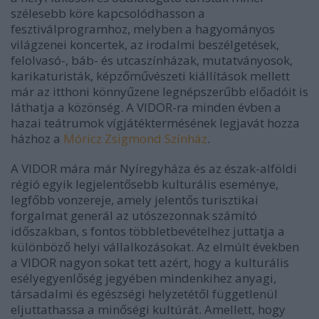
szélesebb köre kapcsolódhasson a
fesztiválprogramhoz, melyben a hagyományos
világzenei koncertek, az irodalmi beszélgetések,
felolvasó-, báb- és utcaszínházak, mutatványosok,
karikaturisták, képzőművészeti kiállítások mellett
már az itthoni könnyűzene legnépszerűbb előadóit is
láthatja a közönség. A VIDOR-ra minden évben a
hazai teátrumok vígjátéktermésének legjavát hozza
házhoz a
Móricz Zsigmond Színház
.
A VIDOR mára már Nyíregyháza és az észak-alföldi
régió egyik legjelentősebb kulturális eseménye,
legfőbb vonzereje, amely jelentős turisztikai
forgalmat generál az utószezonnak számító
időszakban, s fontos többletbevételhez juttatja a
különböző helyi vállalkozásokat. Az elmúlt években
a VIDOR nagyon sokat tett azért, hogy a kulturális
esélyegyenlőség jegyében mindenkihez anyagi,
társadalmi és egészségi helyzetétől függetlenül
eljuttathassa a minőségi kultúrát. Amellett, hogy