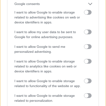
Játék a kastélyban
(Vörösmarty Színház),
Balsai Móni
Google consents
és
Schmied Zoltán
a
Büszkeség és balítélet
két
színészre
alkotásban (Centrál Színház, rendező:
Ujj
I want to allow Google to enable storage
Mészáros Károly
),
Mucsi Zoltán
és
Fodor Tamás
a
related to advertising like cookies on web or
Nézőművészeti Kft. és a Szkéné Színház közös
device identifiers in apps.
produkciójában, az
Eleven éjszaka
előadásban
(rendező:
Koltai M. Gábor
),
Börcsök Enikő
pedig
I want to allow my user data to be sent to
Soós Péter
rendezésében, a Pinceszínház Háy János:
Google for online advertising purposes.
A Gézagyerek
darabjában szerepel. Bemutatkozik a
I want to allow Google to send me
Miskolci Nemzeti Színház a
Betörő az albérlőm
című
personalized advertising.
vígjátékkal, Keszég László rendezésében, az Aranytíz
a Szőcs Artur nevével fémjelzett Csehov-
I want to allow Google to enable storage
egyfelvonásosokkal.
related to analytics like cookies on web or
A Neptun Brigád
Benne vagy
produkcióját
Kovács
device identifiers in apps.
Dániel Ambrus
, a TÁP Színház Rendezői változatát
Znajkay Zsófia
állította színpadra. A szerzők listája
I want to allow Google to enable storage
is rendkívül széleskörű: klasszikus magyar szerzők,
related to functionality of the website or app.
így Örkény István is szerepel rajta
Tóték
című
alkotásával a Veres1 Színház vendégjátékában
I want to allow Google to enable storage
(rendező:
Dicső Dániel
), de kortárs magyar szerzők
related to personalization.
közül Grecsó Krisztián:
Megyek utánad
című alkotása