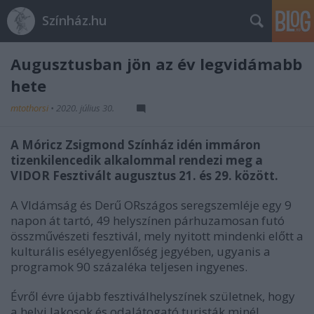
Színház.hu
Augusztusban jön az év legvidámabb
hete
mtothorsi
•
2020. július 30.
A Móricz Zsigmond Színház idén immáron
tizenkilencedik alkalommal rendezi meg a
VIDOR Fesztivált
augusztus 21. és 29. között.
A VIdámság és Derű ORszágos seregszemléje egy 9
napon át tartó, 49 helyszínen párhuzamosan futó
összművészeti fesztivál, mely nyitott mindenki előtt a
kulturális esélyegyenlőség jegyében, ugyanis a
programok 90 százaléka teljesen ingyenes.
Évről évre újabb fesztiválhelyszínek születnek, hogy
a helyi lakosok és odalátogató turisták minél