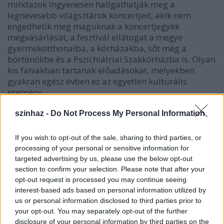
mindazok ingyenesen hallgathatják meg a
legnevesebb világsztárok koncertjeit, akik nem
engedhetik meg maguknak a koncertjegyek
megvásárlását, a fesztivál ellátogat a megye
gyermekotthonaiba, a kórházakba, sőt még a
börtönökbe és a Pszichiátriai Szakkórházba is. Olyan
kis falvakban tartanak előadásokat, melyekben
gyakran egész évben ez az egyetlen kulturális
esemény.
szinhaz -
Do Not Process My Personal Information
If you wish to opt-out of the sale, sharing to third parties, or
processing of your personal or sensitive information for
targeted advertising by us, please use the below opt-out
section to confirm your selection. Please note that after your
opt-out request is processed you may continue seeing
interest-based ads based on personal information utilized by
us or personal information disclosed to third parties prior to
your opt-out. You may separately opt-out of the further
disclosure of your personal information by third parties on the