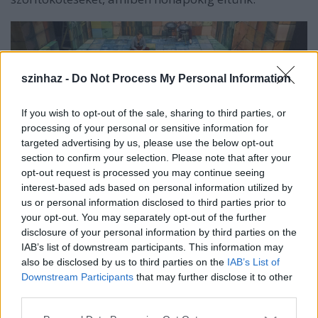
szinhaz -
Do Not Process My Personal Information
If you wish to opt-out of the sale, sharing to third parties, or
processing of your personal or sensitive information for
targeted advertising by us, please use the below opt-out
section to confirm your selection. Please note that after your
opt-out request is processed you may continue seeing
interest-based ads based on personal information utilized by
A Radnóti Tesla Labor, a Kazinczy utca 21. szám
us or personal information disclosed to third parties prior to
alatt szeptember végén a
Gina
című ősbemutatóval
your opt-out. You may separately opt-out of the further
várja nézőit.
Schwechtje Mihály
rendező, a
disclosure of your personal information by third parties on the
szöveget a színészek improvizációja alapján írja.
IAB’s list of downstream participants. This information may
Korunk problémáját dolgozza fel: a party drogok
also be disclosed by us to third parties on the
IAB’s List of
létezése miként borít meg családokat, fiatal életeket,
Downstream Participants
that may further disclose it to other
hogyan lehet feldolgozni mindezt, főleg az elkövetők
third parties.
szüleinek.
Please note that this website/app uses one or more Google