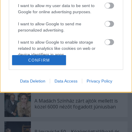
I want to allow my user data to be sent to
Google for online advertising purposes.
Ajánlott bejegyzések:
I want to allow Google to send me
personalized advertising.
Augusztusban jön az év legvidámabb
I want to allow Google to enable storage
hete
related to analytics like cookies on web or
device identifiers in apps.
CONFIRM
I want to allow Google to enable storage
Különleges találkozások Zsámbékon
related to functionality of the website or app.
Data Deletion
Data Access
Privacy Policy
I want to allow Google to enable storage
related to personalization.
A Madách Színház zárt ajtók mellett is
I want to allow Google to enable storage
közel 6000 nézőt fogadott júniusban
related to security, including authentication
functionality and fraud prevention, and other
user protection.
Bányavirág 50 – Közönségtalálkozó és