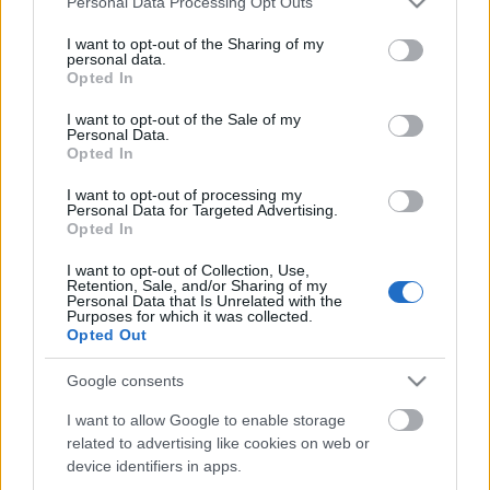
Personal Data Processing Opt Outs
services and may gather and store information including but
A Radnóti Tesla Laborban a saját előadásokon túl
not limited to your visit or usage behaviour. You may click to
I want to opt-out of the Sharing of my
továbbra is láthatók a függetlenek produkciói,
personal data.
grant or deny consent to Google and its third-party tags to
melyekből az
Elhanyagolt férfiszépségek
et, a
Opted In
use your data for below specified purposes in below Google
Törvényen belül
t, az
Én, Iphigéniá
t és a
Magyar akác
ot
consent section.
nézhetjük meg októberben. Lesz még
10
, meg
A vágy
,
I want to opt-out of the Sale of my
Personal Data.
MOLIÈRE – the passion
,
Gloria
,
A szerelmesek házai
,
Opted In
Radnóti és Petri-est is.
I want to opt-out of processing my
Personal Data for Targeted Advertising.
Az őszi műsorból
innen
lehet csemegézni, és már
Opted In
jegyek is válthatóak az előadásokra.
További infó
erre
!
I want to opt-out of Collection, Use,
Retention, Sale, and/or Sharing of my
Personal Data that Is Unrelated with the
Purposes for which it was collected.
Opted Out
Google consents
I want to allow Google to enable storage
Címkék:
premier
új évad
Radnóti Színház
Szőcs Artur
related to advertising like cookies on web or
Schwechtje Mihály
Radnóti Tesla Labor
device identifiers in apps.