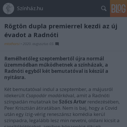
Színház.hu
Rögtön dupla premierrel kezdi az új
évadot a Radnóti
mtothorsi
•
2020. augusztus 03.
Remélhetőleg szeptembertől újra normál
üzemmódban működhetnek a színházak, a
Radnóti egyből két bemutatóval is készül a
nyitásra.
Két bemutatóval indul a szeptember, a májusról
idekerült
Csapodár madárká
val, amit a Radnóti
színpadán mutatnak be
Szőcs Artur
rendezésében,
Peer Krisztián átiratában. Nem is baj, hogy a Covid
után egy ízig-vérig reneszánsz komédia kerül
színpadra, legalább lesz min nevetni, oldani kicsit a
szorítókötéseket, amiben hónapokig éltünk.