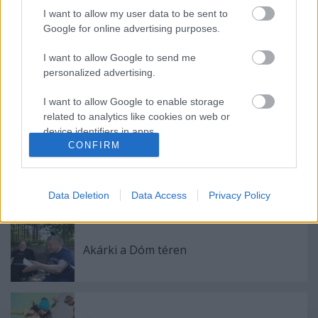
I want to allow my user data to be sent to
Google for online advertising purposes.
Ajánlott bejegyzések:
I want to allow Google to send me
personalized advertising.
Meghalt Böröndi Tamás
I want to allow Google to enable storage
related to analytics like cookies on web or
device identifiers in apps.
CONFIRM
I want to allow Google to enable storage
Kamaradarabok, kortárs drámák,
related to functionality of the website or app.
koncertszínház a Teátrumban
Data Deletion
Data Access
Privacy Policy
I want to allow Google to enable storage
related to personalization.
Akárki a Dóm téren
I want to allow Google to enable storage
related to security, including authentication
functionality and fraud prevention, and other
user protection.