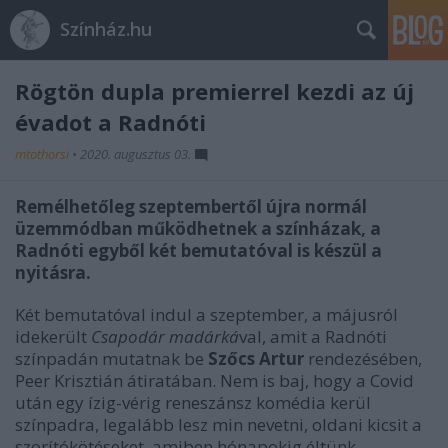
Színház.hu
Rögtön dupla premierrel kezdi az új
évadot a Radnóti
mtothorsi
•
2020. augusztus 03.
Remélhetőleg szeptembertől újra normál
üzemmódban működhetnek a színházak, a
Radnóti egyből két bemutatóval is készül a
nyitásra.
Két bemutatóval indul a szeptember, a májusról
idekerült
Csapodár madárká
val, amit a Radnóti
színpadán mutatnak be
Szőcs Artur
rendezésében,
Peer Krisztián átiratában. Nem is baj, hogy a Covid
után egy ízig-vérig reneszánsz komédia kerül
színpadra, legalább lesz min nevetni, oldani kicsit a
szorítókötéseket, amiben hónapokig éltünk.