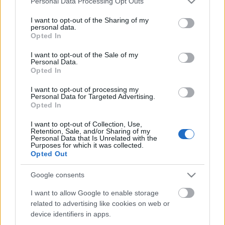
Personal Data Processing Opt Outs
services and may gather and store information including but
A Radnóti Tesla Laborban a saját előadásokon túl
not limited to your visit or usage behaviour. You may click to
I want to opt-out of the Sharing of my
továbbra is láthatók a függetlenek produkciói,
personal data.
grant or deny consent to Google and its third-party tags to
melyekből az
Elhanyagolt férfiszépségek
et, a
Opted In
use your data for below specified purposes in below Google
Törvényen belül
t, az
Én, Iphigéniá
t és a
Magyar akác
ot
consent section.
nézhetjük meg októberben. Lesz még
10
, meg
A vágy
,
I want to opt-out of the Sale of my
Personal Data.
MOLIÈRE – the passion
,
Gloria
,
A szerelmesek házai
,
Opted In
Radnóti és Petri-est is.
I want to opt-out of processing my
Personal Data for Targeted Advertising.
Az őszi műsorból
innen
lehet csemegézni, és már
Opted In
jegyek is válthatóak az előadásokra.
További infó
erre
!
I want to opt-out of Collection, Use,
Retention, Sale, and/or Sharing of my
Personal Data that Is Unrelated with the
Purposes for which it was collected.
Opted Out
Google consents
I want to allow Google to enable storage
Címkék:
premier
új évad
Radnóti Színház
Szőcs Artur
related to advertising like cookies on web or
Schwechtje Mihály
Radnóti Tesla Labor
device identifiers in apps.