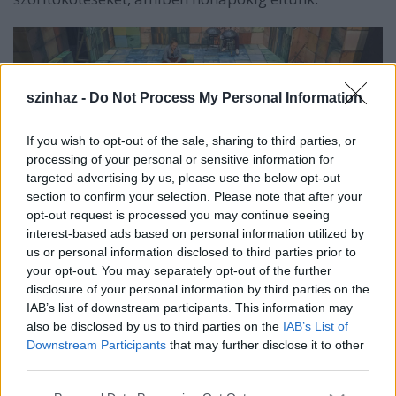
szinhaz -
Do Not Process My Personal Information
If you wish to opt-out of the sale, sharing to third parties, or
processing of your personal or sensitive information for
targeted advertising by us, please use the below opt-out
section to confirm your selection. Please note that after your
opt-out request is processed you may continue seeing
interest-based ads based on personal information utilized by
A Radnóti Tesla Labor, a Kazinczy utca 21. szám
us or personal information disclosed to third parties prior to
alatt szeptember végén a
Gina
című ősbemutatóval
your opt-out. You may separately opt-out of the further
várja nézőit.
Schwechtje Mihály
rendező, a
disclosure of your personal information by third parties on the
szöveget a színészek improvizációja alapján írja.
IAB’s list of downstream participants. This information may
Korunk problémáját dolgozza fel: a party drogok
also be disclosed by us to third parties on the
IAB’s List of
létezése miként borít meg családokat, fiatal életeket,
Downstream Participants
that may further disclose it to other
hogyan lehet feldolgozni mindezt, főleg az elkövetők
third parties.
szüleinek.
Please note that this website/app uses one or more Google