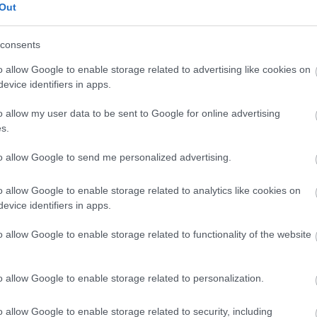
Out
consents
o allow Google to enable storage related to advertising like cookies on
nház- és Filmművészeti Főiskolán. Színészi pályáját 
evice identifiers in apps.
gjaként kezdte. 1984-től a Fővárosi Operettszínház
o allow my user data to be sent to Google for online advertising
Színpadon játszott, amelynek 2013 óta volt az
s.
to allow Google to send me personalized advertising.
o allow Google to enable storage related to analytics like cookies on
evice identifiers in apps.
 Tamás
o allow Google to enable storage related to functionality of the website
o allow Google to enable storage related to personalization.
o allow Google to enable storage related to security, including