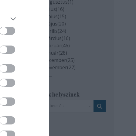
2020 augusztus
(
1
)
2020 július
(
16
)
2020 június
(
15
)
2020 május
(
20
)
2020 április
(
24
)
a
2020 március
(
16
)
ban,
2020 február
(
46
)
2020 január
(
28
)
2019 december
(
25
)
2019 november
(
27
)
Tovább
...
Szinház helyszínek