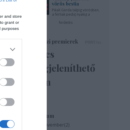
B’s List of
vörös bestia
Pikali Gerda talpig vörösben,
a férfiak pedig nyakig a
er and store
pácban - az Újszínházban!
hirdetés
to grant or
ed purposes
Színházi premierek
Nincs
megjeleníthető
elem
Archívum
2020 november
(
2
)