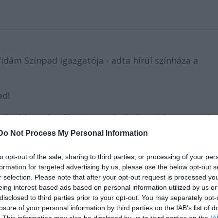
dám Színpad igazgatója - adta hírül színháza a
ad!
ógyíthatatlan fájdalommal adjuk tudtára rajongóin
ője, az ország egyik legismertebb mosolygyártója
Do Not Process My Personal Information
esti órákban átadta lelkét az Úrnak!
 éves édesanyja, kollégái és azok a milliók, akiknek
to opt-out of the sale, sharing to third parties, or processing of your per
formation for targeted advertising by us, please use the below opt-out s
r selection. Please note that after your opt-out request is processed y
kedik a Vidám Színpad."
eing interest-based ads based on personal information utilized by us or
disclosed to third parties prior to your opt-out. You may separately opt-
losure of your personal information by third parties on the IAB’s list of