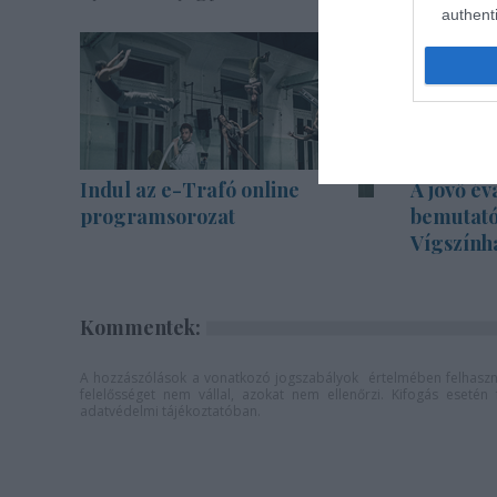
authenti
Indul az e-Trafó online
A jövő év
programsorozat
bemutató
Vígszính
Kommentek:
A hozzászólások a
vonatkozó jogszabályok
értelmében felhaszná
felelősséget nem vállal, azokat nem ellenőrzi. Kifogás eseté
adatvédelmi tájékoztatóban
.