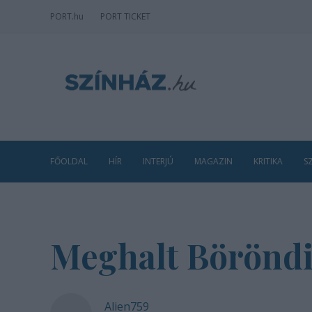
PORT
.hu
PORT TICKET
FŐOLDAL
HÍR
INTERJÚ
MAGAZIN
KRITIKA
S
Meghalt Börönd
Alien759