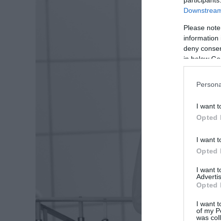
participants
Downstream 
Please note
information 
deny consent
in below Go
Persona
I want t
Opted 
I want t
Opted 
I want 
Advertis
Opted 
I want t
of my P
was col