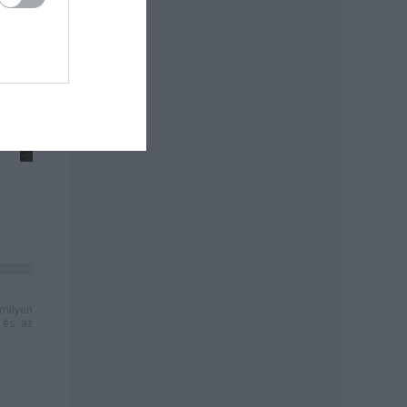
milyen
és az