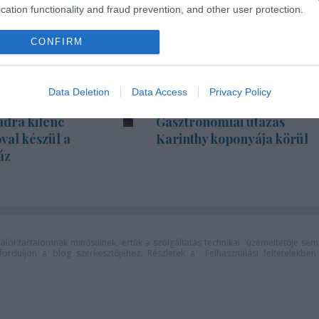
cation functionality and fraud prevention, and other user protection.
CONFIRM
Data Deletion
Data Access
Privacy Policy
adra kilenc
Gasztronómiai utazás
val készül a
Karinthy koponyája körül
áz
lói tartalomnak minősülnek, értük a
szolgáltatás technikai
üzemeltetője sem
n forduljon a blog szerkesztőjéhez. Részletek a
Felhasználási feltételekben