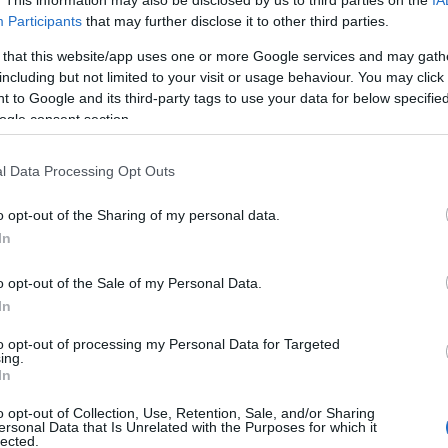
. This information may also be disclosed by us to third parties on the
IA
Participants
that may further disclose it to other third parties.
 that this website/app uses one or more Google services and may gath
including but not limited to your visit or usage behaviour. You may click 
 to Google and its third-party tags to use your data for below specifi
ogle consent section.
l Data Processing Opt Outs
o opt-out of the Sharing of my personal data.
In
o opt-out of the Sale of my Personal Data.
In
to opt-out of processing my Personal Data for Targeted
ing.
In
o opt-out of Collection, Use, Retention, Sale, and/or Sharing
ersonal Data that Is Unrelated with the Purposes for which it
lected.