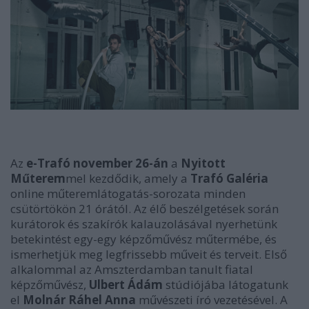
Az
e-Trafó
november 26-án
a
Nyitott
Műterem
mel kezdődik, amely a
Trafó Galéria
online műteremlátogatás-sorozata minden
csütörtökön 21 órától. Az élő beszélgetések során
kurátorok és szakírók kalauzolásával nyerhetünk
betekintést egy-egy képzőművész műtermébe, és
ismerhetjük meg legfrissebb műveit és terveit. Első
alkalommal az Amszterdamban tanult fiatal
képzőművész,
Ulbert Ádám
stúdiójába látogatunk
el
Molnár Ráhel Anna
művészeti író vezetésével. A