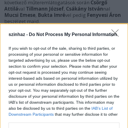
következő műteremlátogatások során
Csörgő
Attilá
val
Tillmann József
,
Csákány István
nal
Mucsi Emese
,
Bukta Imré
vel pedig
Fenyvesi Áron
beszélget majd.
November 27-én
20 órától a
Grotesque
szinhaz -
Do Not Process My Personal Information
Gymnastics
újcirkusz társulat bemutatóját
streamelik a
www.trafo.hu
oldalon.
A kudarc
If you wish to opt-out of the sale, sharing to third parties, or
anatómiája
egy artistanő önvallomásán, a fizikai és a
processing of your personal or sensitive information for
lelki sérülések történetén alapszik, és a kudarcban
targeted advertising by us, please use the below opt-out
rejlő lehetőségeket fejtegeti. A „valós” premierrel
section to confirm your selection. Please note that after your
azonos időpontban megvalósuló online premier
opt-out request is processed you may continue seeing
egyben „avantgárd cirkuszi realtime
interest-based ads based on personal information utilized by
dokumentumreality-kísérlet” is lesz a próbatermi
us or personal information disclosed to third parties prior to
kontextusnak és a digitális tér adta lehetőségeknek
your opt-out. You may separately opt-out of the further
köszönhetően. Előadják:
Kudlák Eszter, Bardóczy
disclosure of your personal information by third parties on the
Ilka, Takács Lacek, Téri Gáspár, György Tibor
,
IAB’s list of downstream participants. This information may
zenész:
Csizmás András
, rendező: Téri Gáspár,
also be disclosed by us to third parties on the
IAB’s List of
producer: SÍN Művészeti Központ. Az előadás csak
Downstream Participants
that may further disclose it to other
third parties.
jeggyel és valós időben nézhető.