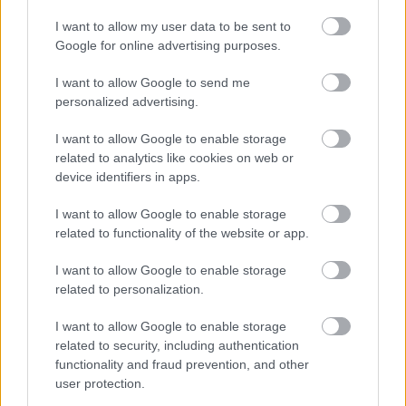
Anett
táncos-koreográfusok tartják felváltva, lágy és
dinamikus, rikflow basic, színpadi jazztanc és soft
I want to allow my user data to be sent to
wave kortárstánc stílusokban.
Google for online advertising purposes.
I want to allow Google to send me
A
december 1-én
, kedden startoló
Fülbevaló
personalized advertising.
programsorozat változatos műfajokban kínál zenei
és audiovizuális élményeket. Első alkalommal
Papa
I want to allow Google to enable storage
live setjét követhetjük élőben a Tilos Rádió
related to analytics like cookies on web or
stúdiójából, a folytatásban pedig lesznek koncert-
device identifiers in apps.
live-ok, kiadói klipajánlók és performansszal
egybekötött live setek, olyan ismert alkotó-előadók
I want to allow Google to enable storage
közreműködésével, mint
Lázár Gábor
,
Bartha
related to functionality of the website or app.
Máté
,
Bartha Márk
,
Papp Norbert
és a
MΣO
CULPA
(
Heim Roland
).
I want to allow Google to enable storage
related to personalization.
I want to allow Google to enable storage
related to security, including authentication
functionality and fraud prevention, and other
user protection.