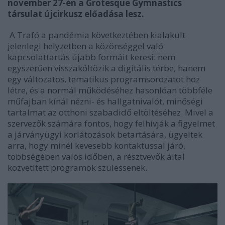
november 27-én a Grotesque Gymnastics
társulat újcirkusz előadása lesz.
A Trafó a pandémia következtében kialakult
jelenlegi helyzetben a közönséggel való
kapcsolattartás újabb formáit keresi: nem
egyszerűen visszaköltözik a digitális térbe, hanem
egy változatos, tematikus programsorozatot hoz
létre, és a normál működéséhez hasonlóan többféle
műfajban kínál nézni- és hallgatnivalót, minőségi
tartalmat az otthoni szabadidő eltöltéséhez. Mivel a
szervezők számára fontos, hogy felhívják a figyelmet
a járványügyi korlátozások betartására, ügyeltek
arra, hogy minél kevesebb kontaktussal járó,
többségében valós időben, a résztvevők által
közvetített programok szülessenek.