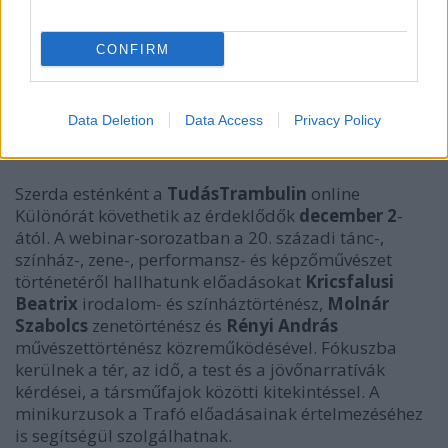
CONFIRM
Data Deletion
Data Access
Privacy Policy
Szerda esténként a
TudásTrambulin
online
Különórát követhetik az érdeklődők
december 2
-
ától. A webinar-sorozatban a 20. századi tánc-,
színház-, zene-, performansz- és képzőművészet
történetéről hallhatunk előadásokat
Kricsfalusi
Beatrix
irodalom- és színháztörténész,
Molnár
Szabolcs
zenetörténész és
Rényi András
művészettörténész közreműködésével. Fókuszba
kerülnek a tér, az idő, a test és a jövőnarratívák
kérdései, a társműfajok közötti kitekintéssel. A
minikurzusok a Trafó előadásainak értelmezéséhez
is segítségül szolgálhatnak.