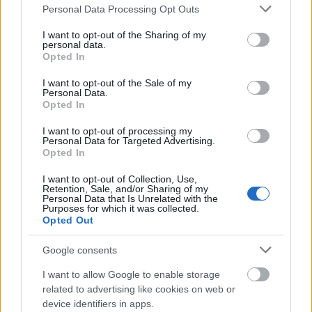
Please note that this website/app uses one or more Google
Personal Data Processing Opt Outs
A péntek esti
e-Trafó Néző
sorozatban, amely az
services and may gather and store information including but
egyetlen jegyköteles program, kifejezetten online
not limited to your visit or usage behaviour. You may click to
I want to opt-out of the Sharing of my
médiumra létrehozott vagy ilyen formában
personal data.
grant or deny consent to Google and its third-party tags to
Opted In
átalakított, különleges előadásokat mutatnak be.
use your data for below specified purposes in below Google
Oliver Zahn
rendező
Óda a felejtéshez – második rész
consent section.
I want to opt-out of the Sale of my
című projektjében megosztott képernyőn mesél a
Personal Data.
felejtésről, és arról, hogy milyen egy kelet-európai
Opted In
emigráns család tagjaként élni Németországban. A
I want to opt-out of processing my
Dollár Papa Gyermekei
társulat az
Otthon
c.
Personal Data for Targeted Advertising.
előadásuk otthoni különkiadásával készül,
Gábor
Opted In
Sára
Kutyaportéka – kisvárosi kórkép
című előadását
I want to opt-out of Collection, Use,
pedig riport- és dogmafilmes eszközökkel alkotják
Retention, Sale, and/or Sharing of my
újra
Barcsai Bálint
rendezésébe
Personal Data that Is Unrelated with the
Purposes for which it was collected.
Opted Out
November 30-án
kezdődnek a hétfő esti online
táncórák a
Műhely Alapítvány
szervezésében. A
Google consents
Táncműhely
foglalkozásaihoz bárki csatlakozhat,
ám főként tapasztalattal rendelkező
I want to allow Google to enable storage
tánckedvelőknek hirdetik. Az órákat
Grecsó Zoltán
,
related to advertising like cookies on web or
Keresztes Patrik
,
Bakó Gábor
és
Békési-Szombati
device identifiers in apps.