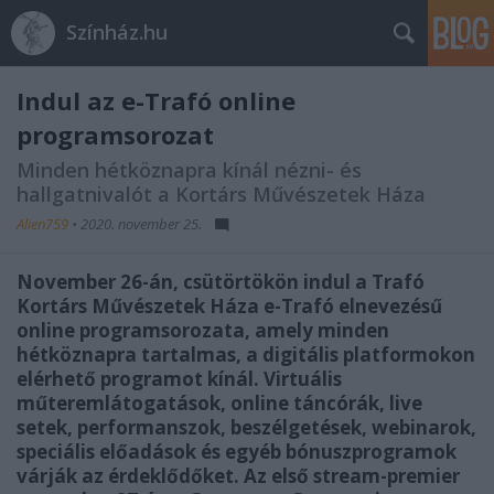
Színház.hu
Indul az e-Trafó online
programsorozat
Minden hétköznapra kínál nézni- és
hallgatnivalót a Kortárs Művészetek Háza
Alien759
•
2020. november 25.
November 26-án, csütörtökön indul a Trafó
Kortárs Művészetek Háza e-Trafó elnevezésű
online programsorozata, amely minden
hétköznapra tartalmas, a digitális platformokon
elérhető programot kínál. Virtuális
műteremlátogatások, online táncórák, live
setek, performanszok, beszélgetések, webinarok,
speciális előadások és egyéb bónuszprogramok
várják az érdeklődőket. Az első stream-premier