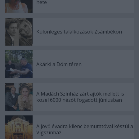
hete
Különleges találkozások Zsámbékon
Akárki a Dóm téren
A Madách Színház zárt ajtók mellett is
közel 6000 nézőt fogadott júniusban
A jövő évadra kilenc bemutatóval készül a
Vígszínház