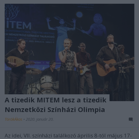
A tizedik MITEM lesz a tizedik
Nemzetközi Színházi Olimpia
TörökÁkos
•
2020. január 20.
Az idei, VII. színházi találkozó április 8-tól május 17-