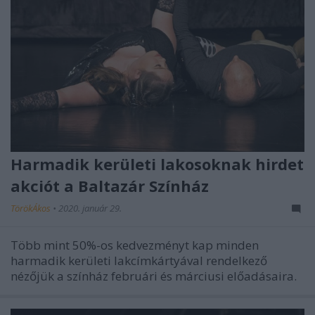
Harmadik kerületi lakosoknak hirdet
akciót a Baltazár Színház
TörökÁkos
•
2020. január 29.
Több mint 50%-os kedvezményt kap minden
harmadik kerületi lakcímkártyával rendelkező
nézőjük a színház februári és márciusi előadásaira.