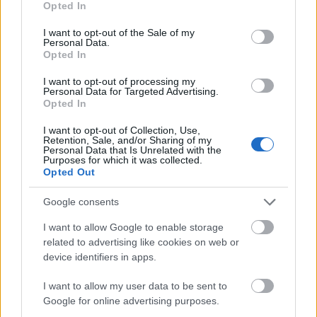
Opted In
use your data for below specified purposes in below Google
consent section.
Új helyszínre, a Stúdió K-ba költözik az DEKK Színház
I want to opt-out of the Sale of my
Personal Data.
monodrámája, az Első kétszáz évem. A Királyhegyi
Opted In
Pál életét feldolgozó előadás legközelebb február 4-
én este 8 órától látható. „Akinek van humora,
I want to opt-out of processing my
Personal Data for Targeted Advertising.
mindent tud. Akinek nincs, mindenre képes” –
Opted In
mondta Királyhegyi Pál, a népszerű humorista, aki…
I want to opt-out of Collection, Use,
Retention, Sale, and/or Sharing of my
Personal Data that Is Unrelated with the
Purposes for which it was collected.
Opted Out
Google consents
I want to allow Google to enable storage
related to advertising like cookies on web or
device identifiers in apps.
I want to allow my user data to be sent to
Google for online advertising purposes.