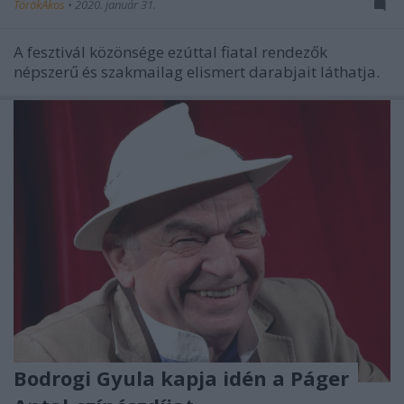
TörökÁkos
•
2020. január 31.
A fesztivál közönsége ezúttal fiatal rendezők
népszerű és szakmailag elismert darabjait láthatja.
Bodrogi Gyula kapja idén a Páger