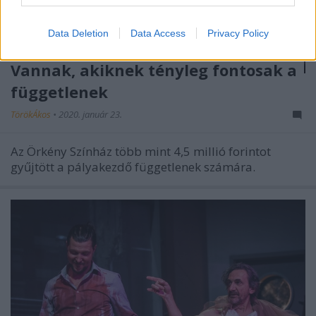
Data Deletion
Data Access
Privacy Policy
Vannak, akiknek tényleg fontosak a
függetlenek
TörökÁkos
•
2020. január 23.
Az Örkény Színház több mint 4,5 millió forintot
gyűjtött a pályakezdő függetlenek számára.