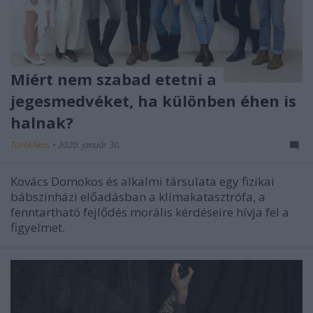
Miért nem szabad etetni a
jegesmedvéket, ha különben éhen is
halnak?
TörökÁkos
•
2020. január 30.
Kovács Domokos és alkalmi társulata egy fizikai
bábszínházi előadásban a klímakatasztrófa, a
fenntartható fejlődés morális kérdéseire hívja fel a
figyelmet.