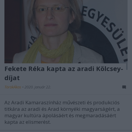
Fekete Réka kapta az aradi Kölcsey-
díjat
TörökÁkos
•
2020. január 22.
Az Aradi Kamaraszínház művészeti és produkciós
titkára az aradi és Arad környéki magyarságért, a
magyar kultúra ápolásáért és megmaradásáért
kapta az elismerést.