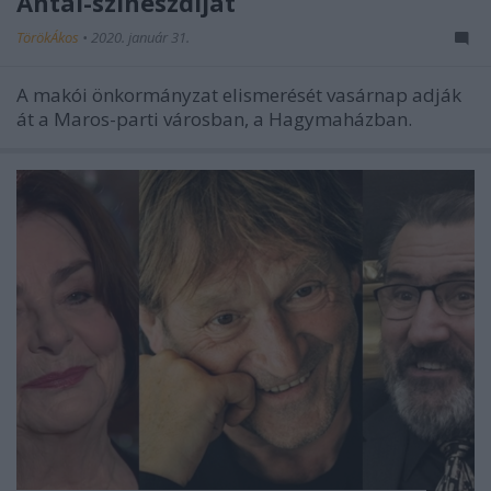
Antal-színészdíjat
TörökÁkos
•
2020. január 31.
A makói önkormányzat elismerését vasárnap adják
át a Maros-parti városban, a Hagymaházban.