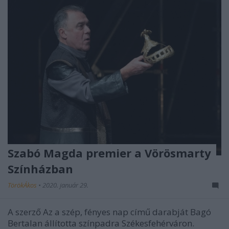
Szabó Magda premier a Vörösmarty
Színházban
TörökÁkos
•
2020. január 29.
A szerző Az a szép, fényes nap című darabját Bagó
Bertalan állította színpadra Székesfehérváron.