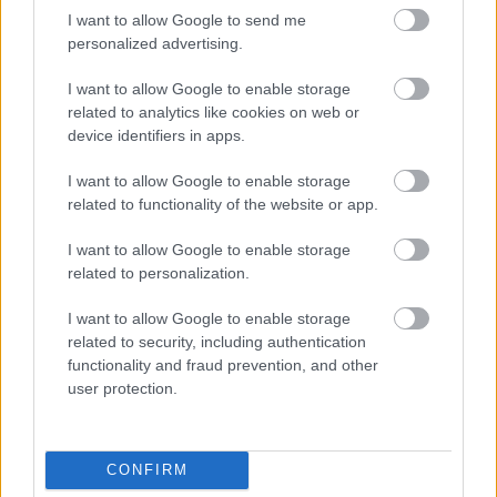
I want to allow Google to send me
personalized advertising.
FACT – 4 nap, több mint 40 program
I want to allow Google to enable storage
TörökÁkos
•
2020. január 24.
related to analytics like cookies on web or
device identifiers in apps.
Február 6-9. között negyedik alkalommal rendezi
I want to allow Google to enable storage
meg a Színház- és Filmművészeti Egyetem a FACT
related to functionality of the website or app.
(Festival Arts Cinema Theatre) nemzetközi fesztivált.
I want to allow Google to enable storage
related to personalization.
I want to allow Google to enable storage
related to security, including authentication
functionality and fraud prevention, and other
user protection.
CONFIRM