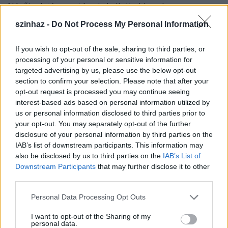
Nézőinek támogatása is kellett ahhoz, hogy az
Átrium egy év kihagyás után új bemutatóval
szinhaz -
Do Not Process My Personal Information
jelentkezhessen.
If you wish to opt-out of the sale, sharing to third parties, or
processing of your personal or sensitive information for
targeted advertising by us, please use the below opt-out
section to confirm your selection. Please note that after your
opt-out request is processed you may continue seeing
interest-based ads based on personal information utilized by
us or personal information disclosed to third parties prior to
your opt-out. You may separately opt-out of the further
disclosure of your personal information by third parties on the
IAB’s list of downstream participants. This information may
also be disclosed by us to third parties on the
IAB’s List of
Downstream Participants
that may further disclose it to other
third parties.
Please note that this website/app uses one or more Google
Personal Data Processing Opt Outs
Auschwitzi gyors a Stúdió K-ban
services and may gather and store information including but
not limited to your visit or usage behaviour. You may click to
I want to opt-out of the Sharing of my
personal data.
TörökÁkos
•
2020. január 27.
grant or deny consent to Google and its third-party tags to