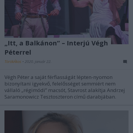
„Itt, a Balkánon” – Interjú Végh
Péterrel
TörökÁkos
•
2020. január 22.
Végh Péter a saját férfiasságát lépten-nyomon
bizonyítani igyekvő, felelősséget semmiért nem
vállaló „régimódi” macsót, Stavrost alakítja Andrzej
Saramonowicz Tesztoszteron című darabjában.