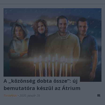
A „közönség dobta össze”: új
bemutatóra készül az Átrium
TörökÁkos
•
2020. január 28.