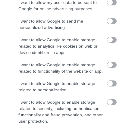
I want to allow my user data to be sent to
Google for online advertising purposes.
I want to allow Google to send me
A nap fotója – Az átnevelhetetlen
personalized advertising.
TörökÁkos
•
2020. február 23.
I want to allow Google to enable storage
related to analytics like cookies on web or
device identifiers in apps.
Fullajtár Andrea egy eltökélt, ám Putyin rezsimjével
szemben védtelen orosz újságírónőt alakít a
I want to allow Google to enable storage
budapesti Katona legújabb bemutatójában.
related to functionality of the website or app.
I want to allow Google to enable storage
related to personalization.
I want to allow Google to enable storage
related to security, including authentication
functionality and fraud prevention, and other
user protection.