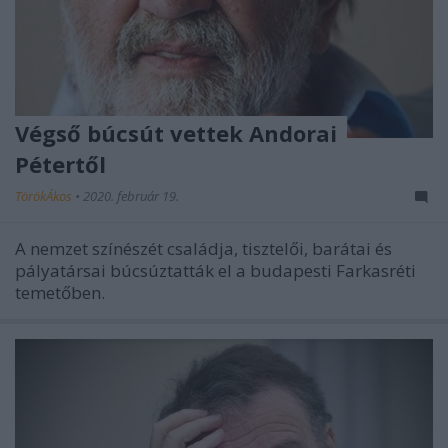
Végső búcsút vettek Andorai
Pétertől
TörökÁkos
•
2020. február 19.
A nemzet színészét családja, tisztelői, barátai és
pályatársai búcsúztatták el a budapesti Farkasréti
temetőben.