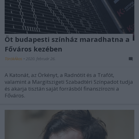
Öt budapesti színház maradhatna a
Főváros kezében
TörökÁkos
•
2020. február 26.
A Katonát, az Örkényt, a Radnótit és a Trafót,
valamint a Margitszigeti Szabadtéri Színpadot tudja
és akarja tisztán saját forrásból finanszírozni a
Főváros.