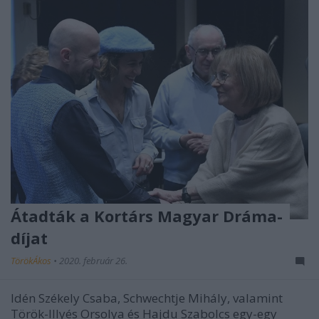
Átadták a Kortárs Magyar Dráma-
díjat
TörökÁkos
•
2020. február 26.
Idén Székely Csaba, Schwechtje Mihály, valamint
Török-Illyés Orsolya és Hajdu Szabolcs egy-egy