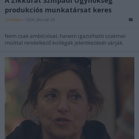
produkciós munkatársat keres
TörökÁkos
•
2020. február 20.
Nem csak ambícióval, hanem igazolható szakmai
múlttal rendelkező kollégák jelentkezését várják.