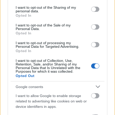
services and may gather and store information including but
not limited to your visit or usage behaviour. You may click to
I want to opt-out of the Sharing of my
personal data.
grant or deny consent to Google and its third-party tags to
Jordán Tamás a Nemzet Színésze
Opted In
use your data for below specified purposes in below Google
TörökÁkos
•
2020. február 25.
consent section.
I want to opt-out of the Sale of my
Personal Data.
Opted In
Közel egy órás tanácskozás után hozták meg
döntésüket a Nemzet Színészei: Andorai Péter
I want to opt-out of processing my
Personal Data for Targeted Advertising.
helyére Jordán Tamás választották meg.
Opted In
I want to opt-out of Collection, Use,
Retention, Sale, and/or Sharing of my
Personal Data that Is Unrelated with the
Purposes for which it was collected.
Opted Out
Google consents
I want to allow Google to enable storage
related to advertising like cookies on web or
device identifiers in apps.