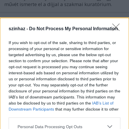
művét ismerte el a díjjal a szakmai kuratórium.
Az Újszínház fodrászt keres
szinhaz -
Do Not Process My Personal Information
TörökÁkos
•
2020. február 25.
If you wish to opt-out of the sale, sharing to third parties, or
Elvárás: minimum egyéves színházi gyakorlat.
processing of your personal or sensitive information for
targeted advertising by us, please use the below opt-out
section to confirm your selection. Please note that after your
opt-out request is processed you may continue seeing
interest-based ads based on personal information utilized by
us or personal information disclosed to third parties prior to
your opt-out. You may separately opt-out of the further
disclosure of your personal information by third parties on the
IAB’s list of downstream participants. This information may
also be disclosed by us to third parties on the
IAB’s List of
Downstream Participants
that may further disclose it to other
third parties.
Please note that this website/app uses one or more Google
Personal Data Processing Opt Outs