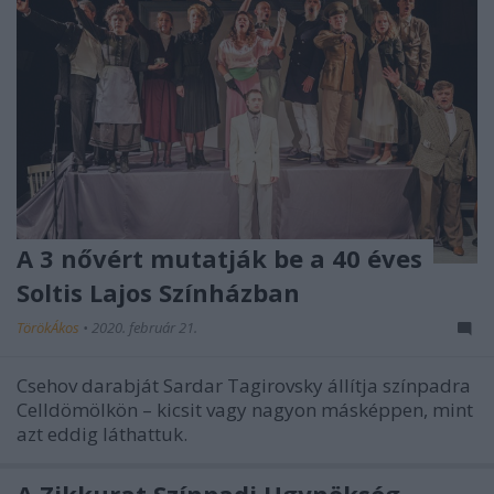
A 3 nővért mutatják be a 40 éves
Soltis Lajos Színházban
TörökÁkos
•
2020. február 21.
Csehov darabját Sardar Tagirovsky állítja színpadra
Celldömölkön – kicsit vagy nagyon másképpen, mint
azt eddig láthattuk.
A Zikkurat Színpadi Ügynökség