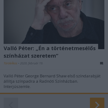
Valló Péter: „Én a történetmesélős
színházat szeretem”
TörökÁkos
•
2020. február 19.
Valló Péter George Bernard Shaw első színdarabját
állítja színpadra a Radnóti Színházban.
Interjúszemle.