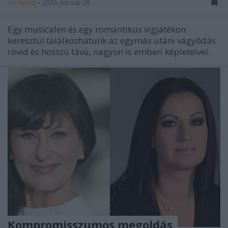
TörökÁkos
•
2020. február 28.
Egy musicalen és egy romantikus vígjátékon
keresztül találkozhatunk az egymás utáni vágyódás
rövid és hosszú távú, nagyon is emberi képleteivel.
Kompromisszumos megoldás