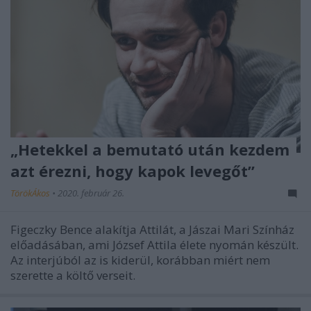
„Hetekkel a bemutató után kezdem
azt érezni, hogy kapok levegőt”
TörökÁkos
•
2020. február 26.
Figeczky Bence alakítja Attilát, a Jászai Mari Színház
előadásában, ami József Attila élete nyomán készült.
Az interjúból az is kiderül, korábban miért nem
szerette a költő verseit.