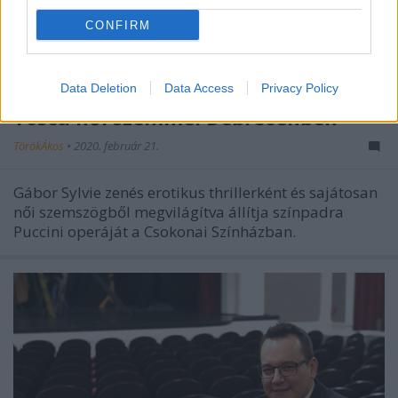
CONFIRM
Data Deletion
Data Access
Privacy Policy
Tosca női szemmel Debrecenben
TörökÁkos
•
2020. február 21.
Gábor Sylvie zenés erotikus thrillerként és sajátosan
női szemszögből megvilágítva állítja színpadra
Puccini operáját a Csokonai Színházban.