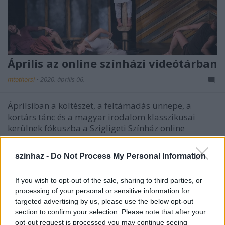
Április az online színházi videótárban
mtothorsi
•
2020. április 06.
Áprilsiban a költészet, a feltámadás ünnepe, a
kortárs tánc és a magyar irodalom klasszikusai
kerülnek fókuszba a Szigligeti Színház online
videótárában.
szinhaz -
Do Not Process My Personal Information
If you wish to opt-out of the sale, sharing to third parties, or
processing of your personal or sensitive information for
targeted advertising by us, please use the below opt-out
section to confirm your selection. Please note that after your
opt-out request is processed you may continue seeing