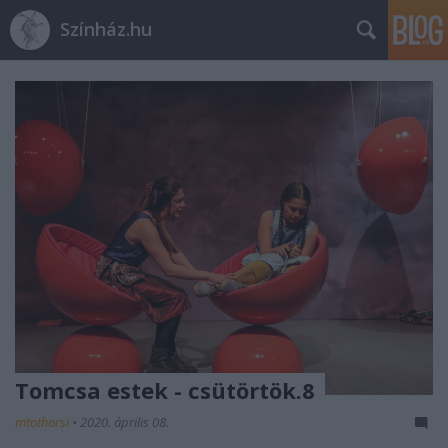
Színház.hu
Tomcsa estek - csütörtök.8
mtothorsi
•
2020. április 08.