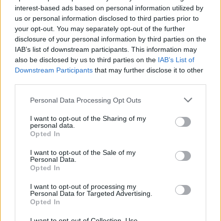
interest-based ads based on personal information utilized by
us or personal information disclosed to third parties prior to
your opt-out. You may separately opt-out of the further
disclosure of your personal information by third parties on the
IAB’s list of downstream participants. This information may
also be disclosed by us to third parties on the
IAB’s List of
Downstream Participants
that may further disclose it to other
third parties.
Szűcs Nellinek ítélték idén a
Please note that this website/app uses one or more Google
Personal Data Processing Opt Outs
Szeleczky Zita emlékgyűrűt
services and may gather and store information including but
not limited to your visit or usage behaviour. You may click to
I want to opt-out of the Sharing of my
mtothorsi
•
2020. április 06.
personal data.
grant or deny consent to Google and its third-party tags to
Opted In
use your data for below specified purposes in below Google
A hagyományokhoz híven a Nemzeti Színház ad
consent section.
I want to opt-out of the Sale of my
otthont az évente megrendezésre kerülő Versünnep
Personal Data.
Fesztivál döntőjének, ünnepelve a Magyar Költészet
Opted In
Napját.
I want to opt-out of processing my
Personal Data for Targeted Advertising.
Opted In
I want to opt-out of Collection, Use,