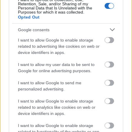
Retention, Sale, and/or Sharing of my
Personal Data that Is Unrelated with the
Purposes for which it was collected.
Opted Out
Google consents
I want to allow Google to enable storage
related to advertising like cookies on web or
device identifiers in apps.
I want to allow my user data to be sent to
Google for online advertising purposes.
Frenák-előadással folytatódik
I want to allow Google to send me
szombaton a Take a Seat! – online
personalized advertising.
Trafó-estek
I want to allow Google to enable storage
related to analytics like cookies on web or
mtothorsi
•
2020. április 04.
device identifiers in apps.
A Trafó vészhelyzeti vírusprojektjének keretében a
I want to allow Google to enable storage
Frenák Pál Társulat legendás első produkcióját, a
related to functionality of the website or app.