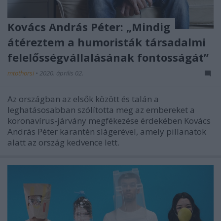
Kovács András Péter: „Mindig
átéreztem a humoristák társadalmi
felelősségvállalásának fontosságát”
mtothorsi
•
2020. április 02.
Az országban az elsők között és talán a
leghatásosabban szólította meg az embereket a
koronavírus-járvány megfékezése érdekében Kovács
András Péter karantén slágerével, amely pillanatok
alatt az ország kedvence lett.