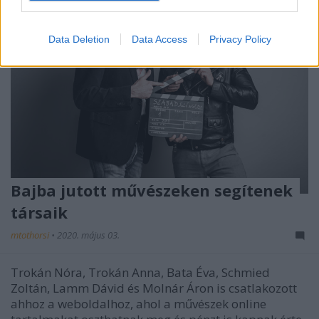
I want to allow Google to enable storage
related to security, including authentication
Data Deletion
Data Access
Privacy Policy
functionality and fraud prevention, and other
user protection.
Bajba jutott művészeken segítenek
társaik
mtothorsi
•
2020. május 03.
Trokán Nóra, Trokán Anna, Bata Éva, Schmied
Zoltán, Lamm Dávid és Molnár Áron is csatlakozott
ahhoz a weboldalhoz, ahol a művészek online