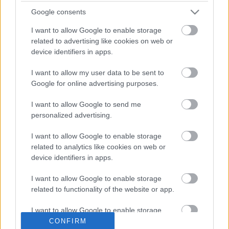
Google consents
I want to allow Google to enable storage
related to advertising like cookies on web or
device identifiers in apps.
I want to allow my user data to be sent to
Google for online advertising purposes.
Online vetítések a Vörösmarty
I want to allow Google to send me
Színház Facebook-oldalán
personalized advertising.
mtothorsi
•
2020. május 04.
I want to allow Google to enable storage
related to analytics like cookies on web or
device identifiers in apps.
A virtuális függöny ezen a héten is kedden és
csütörtökön libben fel a képernyők előtt, a heti
I want to allow Google to enable storage
menü: Perelj, Uram! és A fösvény.
related to functionality of the website or app.
I want to allow Google to enable storage
related to personalization.
CONFIRM