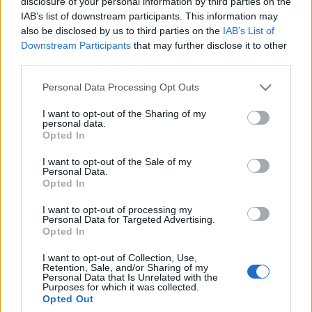
disclosure of your personal information by third parties on the
IAB’s list of downstream participants. This information may
also be disclosed by us to third parties on the
IAB’s List of
Elindult a Nemzeti Táncszínház
Downstream Participants
that may further disclose it to other
third parties.
online programja
Please note that this website/app uses one or more Google
Personal Data Processing Opt Outs
mtothorsi
•
2020. május 05.
services and may gather and store information including but
not limited to your visit or usage behaviour. You may click to
I want to opt-out of the Sharing of my
personal data.
Hiányzik a kedvenc táncelőadásod? Kíváncsi vagy,
grant or deny consent to Google and its third-party tags to
Opted In
mit hallgatnak a táncosok és a koreográfusok? A
use your data for below specified purposes in below Google
karanténos-koronavírusos időszakban egyre több
consent section.
I want to opt-out of the Sale of my
Personal Data.
kreatív ötlet születik a közösségi élmény életben
Opted In
tartására, ezért a Nemzeti Táncszínház is elindította
friss zenei válogatását a Spotify-on, valamint az…
I want to opt-out of processing my
Personal Data for Targeted Advertising.
Opted In
I want to opt-out of Collection, Use,
Retention, Sale, and/or Sharing of my
Personal Data that Is Unrelated with the
Purposes for which it was collected.
Opted Out