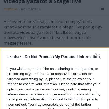
videópályázatot a StageHive
mtothorsi
•
2020. május 06.
A kényszerű bezártság sem tudja meggátolni a
kreatív adrenalin áramlását, a StageHive pedig úgy
döntött: videópályázatot ír ki alkotni vágyó
művészek és jövő évadra tervezett produkciók
megsegítésére.
szinhaz -
Do Not Process My Personal Information
If you wish to opt-out of the sale, sharing to third parties, or
processing of your personal or sensitive information for
targeted advertising by us, please use the below opt-out
section to confirm your selection. Please note that after your
opt-out request is processed you may continue seeing
interest-based ads based on personal information utilized by
us or personal information disclosed to third parties prior to
your opt-out. You may separately opt-out of the further