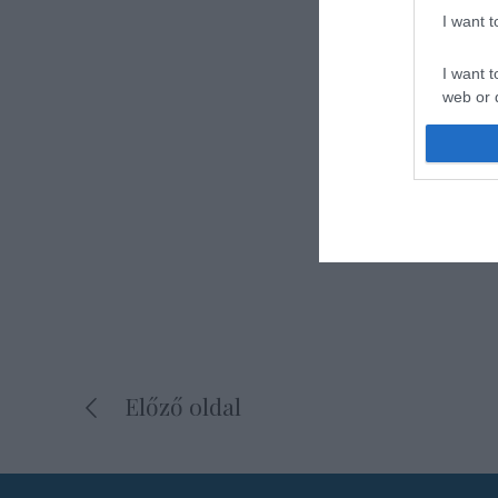
I want 
I want t
web or d
I want t
or app.
I want t
I want t
authenti
Előző oldal