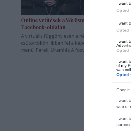
I want t
Opted 
Online vetítések a Vörösmarty Színház
I want t
Facebook-oldalán
Opted 
A virtuális függöny ezen a héten is kedden és
I want 
csütörtökön libben fel a képernyők előtt, a heti
Advertis
menü: Perelj, Uram! és A fösvény.
Opted 
I want t
of my P
was col
Opted 
Google 
I want t
web or d
I want t
purpose