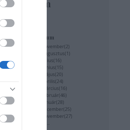
elem
án,
a
Archívum
2020 november
(
2
)
2020 augusztus
(
1
)
2020 július
(
16
)
2020 június
(
15
)
2020 május
(
20
)
2020 április
(
24
)
2020 március
(
16
)
2020 február
(
46
)
2020 január
(
28
)
2019 december
(
25
)
2019 november
(
27
)
Tovább
...