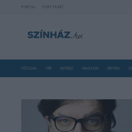
PORT
.hu
PORT TICKET
FŐOLDAL
HÍR
INTERJÚ
MAGAZIN
KRITIKA
S