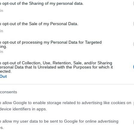
o opt-out of the Sharing of my personal data.
In
Bajba jutott művészeken segítenek társaik
o opt-out of the Sale of my Personal Data.
Trokán Nóra, Trokán Anna, Bata Éva, Schmied Zolt
In
Lamm Dávid és Molnár Áron is csatlakozott ahhoz 
to opt-out of processing my Personal Data for Targeted
weboldalhoz, ahol a művészek online tartalmakat
ing.
oszthatnak meg és pénzt is kapnak érte.
In
o opt-out of Collection, Use, Retention, Sale, and/or Sharing
ersonal Data that Is Unrelated with the Purposes for which it
lected.
Out
consents
o allow Google to enable storage related to advertising like cookies on
evice identifiers in apps.
o allow my user data to be sent to Google for online advertising
s.