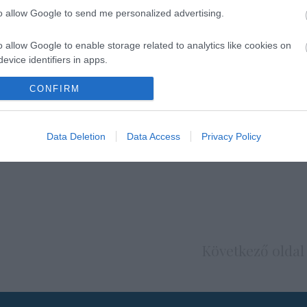
to allow Google to send me personalized advertising.
o allow Google to enable storage related to analytics like cookies on
evice identifiers in apps.
o allow Google to enable storage related to functionality of the website
CONFIRM
o allow Google to enable storage related to personalization.
Data Deletion
Data Access
Privacy Policy
o allow Google to enable storage related to security, including
cation functionality and fraud prevention, and other user protection.
Következő oldal