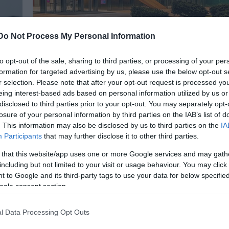
Do Not Process My Personal Information
Elindult a Nemzeti Táncszínház online
to opt-out of the sale, sharing to third parties, or processing of your per
programja
formation for targeted advertising by us, please use the below opt-out s
eatív
Hiányzik a kedvenc táncelőadásod? Kíváncsi vagy, m
r selection. Please note that after your opt-out request is processed y
t:
hallgatnak a táncosok és a koreográfusok? A
eing interest-based ads based on personal information utilized by us or
övő
karanténos-koronavírusos időszakban egyre több
disclosed to third parties prior to your opt-out. You may separately opt-
losure of your personal information by third parties on the IAB’s list of
kreatív ötlet születik a közösségi élmény életben
. This information may also be disclosed by us to third parties on the
IA
tartására, ezért a Nemzeti Táncszínház is elindítot
Participants
that may further disclose it to other third parties.
friss zenei válogatását a Spotify-on, valamint az…
 that this website/app uses one or more Google services and may gath
including but not limited to your visit or usage behaviour. You may click 
 to Google and its third-party tags to use your data for below specifi
ogle consent section.
l Data Processing Opt Outs