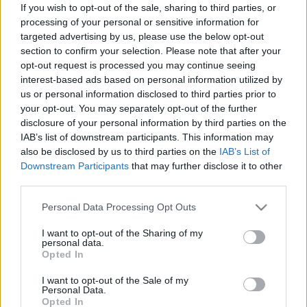
If you wish to opt-out of the sale, sharing to third parties, or
Július 5-én indul a Zsámbéki Nyári
processing of your personal or sensitive information for
targeted advertising by us, please use the below opt-out
Színház
section to confirm your selection. Please note that after your
opt-out request is processed you may continue seeing
mtothorsi
•
2020. június 26.
interest-based ads based on personal information utilized by
us or personal information disclosed to third parties prior to
A frissen felújított Zichy-kastély sajátos
your opt-out. You may separately opt-out of the further
atmoszférájú, nyitott belső udvarán álló színpadra
disclosure of your personal information by third parties on the
tervezik idén az előadások java részét, de lesz
IAB’s list of downstream participants. This information may
előadás egyes – gasztronómiához köthető -
also be disclosed by us to third parties on the
IAB’s List of
produkciók esetében a város kedvelt éttermeinek
Downstream Participants
that may further disclose it to other
szabadtéri területein is.
third parties.
Please note that this website/app uses one or more Google
Personal Data Processing Opt Outs
services and may gather and store information including but
not limited to your visit or usage behaviour. You may click to
I want to opt-out of the Sharing of my
personal data.
grant or deny consent to Google and its third-party tags to
Opted In
use your data for below specified purposes in below Google
consent section.
I want to opt-out of the Sale of my
Personal Data.
Opted In