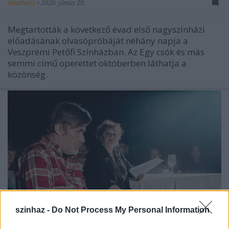
mtothorsi
•
2020. június 28.
Megtartották a következő évad első nagyszínházi
előadásának olvasópróbáját néhány napja a
Veszprémi Petőfi Színházban. Az Egy csók és más
semmi című operettet októberben láthatja a
közönség.
szinhaz -
Do Not Process My Personal Information