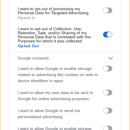
I want to opt-out of processing my
Personal Data for Targeted Advertising.
Opted In
I want to opt-out of Collection, Use,
Retention, Sale, and/or Sharing of my
Personal Data that Is Unrelated with the
Purposes for which it was collected.
Opted Out
TáncPark - Nyáresti táncélmény
élőben
Google consents
mtothorsi
•
2020. június 24.
I want to allow Google to enable storage
related to advertising like cookies on web or
device identifiers in apps.
Flamenco, tangó, kortárs és hagyományőrző magyar
táncok júliusban Buda legnagyobb, ikonikus
I want to allow my user data to be sent to
rendezvényhelyszínén, a Millenárison.
Google for online advertising purposes.
I want to allow Google to send me
personalized advertising.
I want to allow Google to enable storage