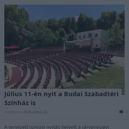
Július 11-én nyit a Budai Szabadtéri
Színház is
mtothorsi
•
2020. június 22.
A tervezett júniusi nyitás helyett a járványügyi