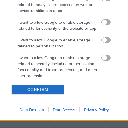
related to analytics like cookies on web or
device identifiers in apps.
I want to allow Google to enable storage
related to functionality of the website or app.
I want to allow Google to enable storage
related to personalization.
I want to allow Google to enable storage
related to security, including authentication
Kaszás Attila-díj - elindult a
functionality and fraud prevention, and other
közönségszavazás
user protection.
mtothorsi
•
2020. június 23.
CONFIRM
Már lehet szavazni a Kaszás Attila-díj jelöltjeire:
Csankó Zoltánra (Győri Nemzeti Színház), Földes
Data Deletion
Data Access
Privacy Policy
Tamásra (Budapesti Operettszínház) és Vlahovics
Editre (szombathelyi Weöres Sándor Színház).