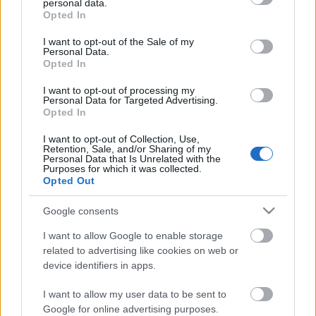
personal data.
grant or deny consent to Google and its third-party tags to
Opted In
use your data for below specified purposes in below Google
consent section.
I want to opt-out of the Sale of my
Personal Data.
Bányavirág 50 – Közönségtalálkozó
Opted In
és jubileumi előadás
I want to opt-out of processing my
Personal Data for Targeted Advertising.
mtothorsi
•
2020. július 07.
Opted In
I want to opt-out of Collection, Use,
A Szigligeti Társulat Bányavirág című nagysikerű
Retention, Sale, and/or Sharing of my
produkciójának 50. előadására kerül sor július 11-
Personal Data that Is Unrelated with the
Purposes for which it was collected.
én: a jubileumi eseménysorozatot 19 órától a
Opted Out
Nagyváradi Vár belső udvarán közönségtalálkozó
nyitja, amelynek vendége Székely Csaba, a
Google consents
drámatrilógia szerzője lesz; az előadásra pedig
20.30-tól kerül sor…
I want to allow Google to enable storage
related to advertising like cookies on web or
device identifiers in apps.
I want to allow my user data to be sent to
Google for online advertising purposes.