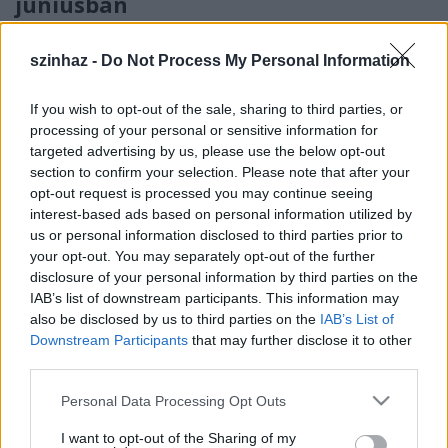
júniusban
mtothorsi
•
2020. július 09.
szinhaz -
Do Not Process My Personal Information
A koronavírus megjelenése a szórakoztatóipart és a
színházakat sem kímélte, a kényszerű bezárások
If you wish to opt-out of the sale, sharing to third parties, or
miatt alternatív megoldásra volt szükség a közönség
processing of your personal or sensitive information for
kiszolgálása érdekében. A Madách Színház és az IBM
targeted advertising by us, please use the below opt-out
section to confirm your selection. Please note that after your
együttműködése nyomán a nézők júniusban 11
opt-out request is processed you may continue seeing
előadást láthattak élőben, online.
interest-based ads based on personal information utilized by
us or personal information disclosed to third parties prior to
your opt-out. You may separately opt-out of the further
disclosure of your personal information by third parties on the
IAB’s list of downstream participants. This information may
also be disclosed by us to third parties on the
IAB’s List of
Downstream Participants
that may further disclose it to other
third parties.
Please note that this website/app uses one or more Google
Personal Data Processing Opt Outs
services and may gather and store information including but
not limited to your visit or usage behaviour. You may click to
I want to opt-out of the Sharing of my