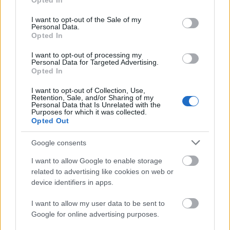
Opted In
use your data for below specified purposes in below Google
consent section.
I want to opt-out of the Sale of my
Personal Data.
Opted In
I want to opt-out of processing my
Personal Data for Targeted Advertising.
„Csonka évadot zárni nem felemelő
Opted In
érzés"
I want to opt-out of Collection, Use,
Retention, Sale, and/or Sharing of my
mtothorsi
•
2020. július 15.
Personal Data that Is Unrelated with the
Purposes for which it was collected.
Opted Out
Megtartotta évadzáró társulati ülését a Tomcsa
Sándor Színház. A világjárvány próbára tette az
Google consents
egész társulatot, de ennek ellenére ...
I want to allow Google to enable storage
related to advertising like cookies on web or
device identifiers in apps.
I want to allow my user data to be sent to
Google for online advertising purposes.