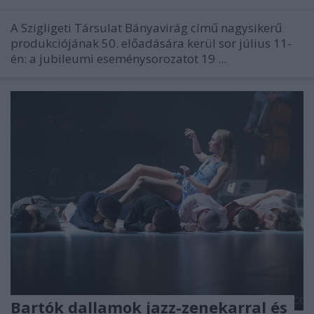
A Szigligeti Társulat Bányavirág című nagysikerű
produkciójának 50. előadására kerül sor július 11-
én: a jubileumi eseménysorozatot 19 ...
Bartók dallamok jazz-zenekarral és