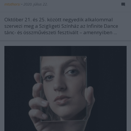
mtothorsi
•
2020. július 22.
Október 21. és 25. között negyedik alkalommal
szervezi meg a Szigligeti Színház az Infinite Dance
tánc- és összművészeti fesztivált – amennyiben ...