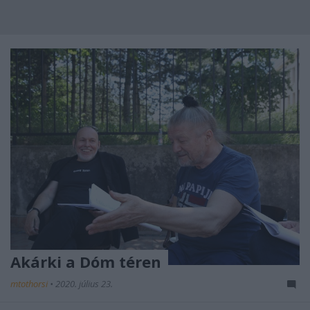
Akárki a Dóm téren
mtothorsi
•
2020. július 23.