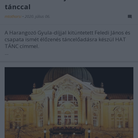
tánccal
mtothorsi
•
2020. július 06.
A Harangozó Gyula-díjjal kitüntetett Feledi János és
csapata ismét élőzenés táncelőadásra készül HAT
TÁNC címmel.
...