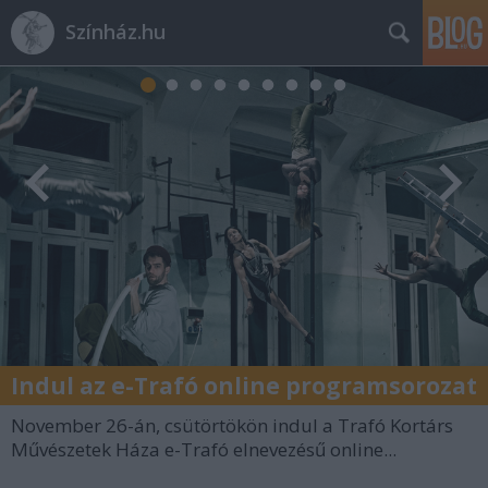
Színház.hu
Indul az e-Trafó online programsorozat
November 26-án, csütörtökön indul a Trafó Kortárs
Művészetek Háza e-Trafó elnevezésű online...