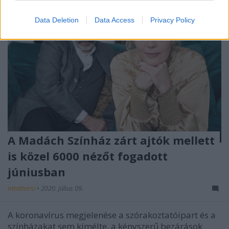
Data Deletion
Data Access
Privacy Policy
A Madách Színház zárt ajtók mellett
is közel 6000 nézőt fogadott
júniusban
mtothorsi
•
2020. július 09.
A koronavírus megjelenése a szórakoztatóipart és a
színházakat sem kímélte, a kényszerű bezárások