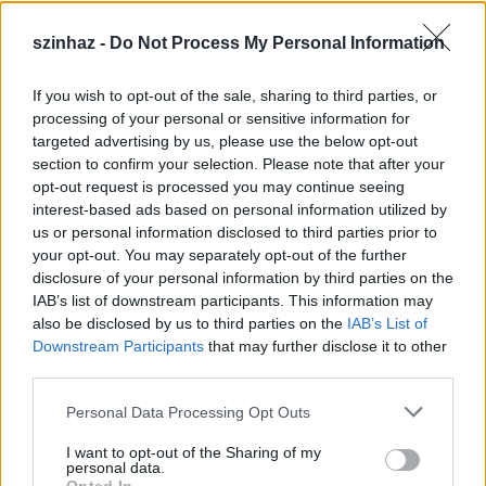
szinhaz -
Do Not Process My Personal Information
If you wish to opt-out of the sale, sharing to third parties, or
Épül a Dóm téri szabadtéri színpad
processing of your personal or sensitive information for
targeted advertising by us, please use the below opt-out
mtothorsi
•
2020. július 16.
section to confirm your selection. Please note that after your
opt-out request is processed you may continue seeing
Megkezdődött a Szegedi Szabadtéri Játékok Dóm
interest-based ads based on personal information utilized by
téri játszóhelyének építése. A fesztivál ikonikus
us or personal information disclosed to third parties prior to
helyszínének számító téren elsőként ...
your opt-out. You may separately opt-out of the further
disclosure of your personal information by third parties on the
IAB’s list of downstream participants. This information may
also be disclosed by us to third parties on the
IAB’s List of
Downstream Participants
that may further disclose it to other
third parties.
Please note that this website/app uses one or more Google
Personal Data Processing Opt Outs
services and may gather and store information including but
not limited to your visit or usage behaviour. You may click to
I want to opt-out of the Sharing of my
personal data.
grant or deny consent to Google and its third-party tags to