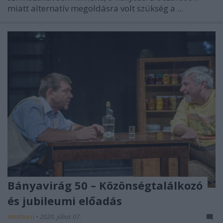
miatt alternatív megoldásra volt szükség a ...
Bányavirág 50 – Közönségtalálkozó
és jubileumi előadás
mtothorsi
•
2020. július 07.