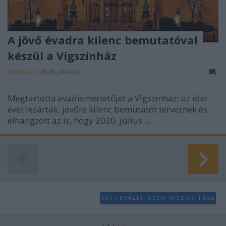
A jövő évadra kilenc bemutatóval
készül a Vígszínház
mtothorsi
•
2020. július 03.
Megtartotta évadismertetőjét a Vígszínház; az idei
évet lezárták, jövőre kilenc bemutatót terveznek és
elhangzott az is, hogy 2020. július ...
SÜTI BEÁLLÍTÁSOK MÓDOSÍTÁSA