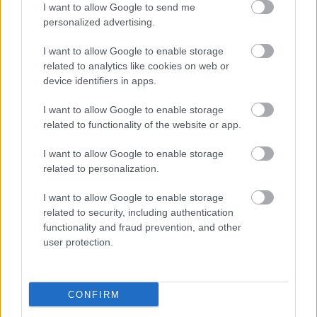
I want to allow Google to send me
personalized advertising.
I want to allow Google to enable storage
related to analytics like cookies on web or
device identifiers in apps.
I want to allow Google to enable storage
related to functionality of the website or app.
"Csak engedjenek át a határon,
I want to allow Google to enable storage
jövünk!"
related to personalization.
mtothorsi
•
2020. július 13.
I want to allow Google to enable storage
related to security, including authentication
Augusztus 21. és 29. között, a tervezett és már
functionality and fraud prevention, and other
meghirdetett versenyprogrammal, magas művészi
user protection.
értékű fesztiválkínálattal, és három workshoppal ...
CONFIRM