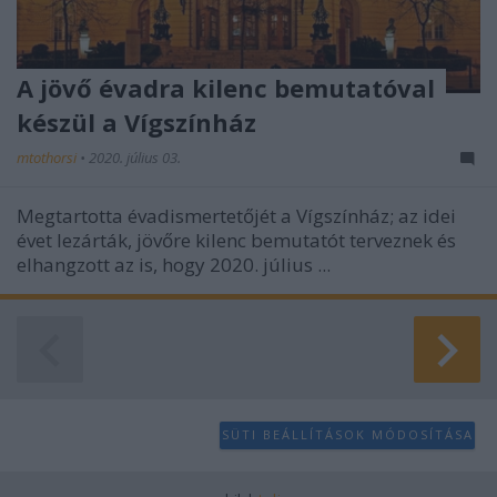
A jövő évadra kilenc bemutatóval
készül a Vígszínház
mtothorsi
•
2020. július 03.
Megtartotta évadismertetőjét a Vígszínház; az idei
évet lezárták, jövőre kilenc bemutatót terveznek és
elhangzott az is, hogy 2020. július ...
SÜTI BEÁLLÍTÁSOK MÓDOSÍTÁSA