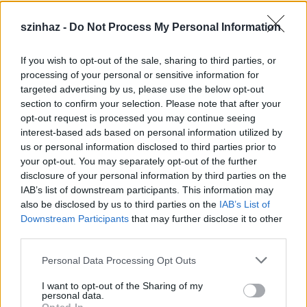
szinhaz -
Do Not Process My Personal Information
If you wish to opt-out of the sale, sharing to third parties, or
Épül a Dóm téri szabadtéri színpad
processing of your personal or sensitive information for
targeted advertising by us, please use the below opt-out
mtothorsi
•
2020. július 16.
section to confirm your selection. Please note that after your
opt-out request is processed you may continue seeing
Megkezdődött a Szegedi Szabadtéri Játékok Dóm
interest-based ads based on personal information utilized by
téri játszóhelyének építése. A fesztivál ikonikus
us or personal information disclosed to third parties prior to
helyszínének számító téren elsőként ...
your opt-out. You may separately opt-out of the further
disclosure of your personal information by third parties on the
IAB’s list of downstream participants. This information may
also be disclosed by us to third parties on the
IAB’s List of
Downstream Participants
that may further disclose it to other
third parties.
Please note that this website/app uses one or more Google
Personal Data Processing Opt Outs
services and may gather and store information including but
not limited to your visit or usage behaviour. You may click to
I want to opt-out of the Sharing of my
personal data.
grant or deny consent to Google and its third-party tags to