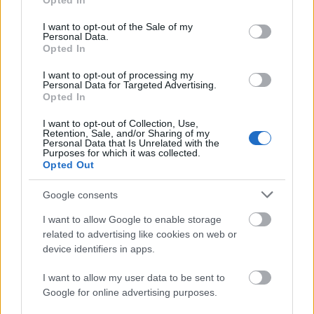
Opted In
use your data for below specified purposes in below Google
consent section.
I want to opt-out of the Sale of my
Personal Data.
Opted In
I want to opt-out of processing my
Personal Data for Targeted Advertising.
„Csonka évadot zárni nem felemelő
Opted In
érzés"
I want to opt-out of Collection, Use,
Retention, Sale, and/or Sharing of my
mtothorsi
•
2020. július 15.
Personal Data that Is Unrelated with the
Purposes for which it was collected.
Opted Out
Megtartotta évadzáró társulati ülését a Tomcsa
Sándor Színház. A világjárvány próbára tette az
Google consents
egész társulatot, de ennek ellenére ...
I want to allow Google to enable storage
related to advertising like cookies on web or
device identifiers in apps.
I want to allow my user data to be sent to
Google for online advertising purposes.