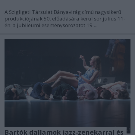
A Szigligeti Társulat Bányavirág című nagysikerű
produkciójának 50. előadására kerül sor július 11-
én: a jubileumi eseménysorozatot 19 ...
Bartók dallamok jazz-zenekarral és