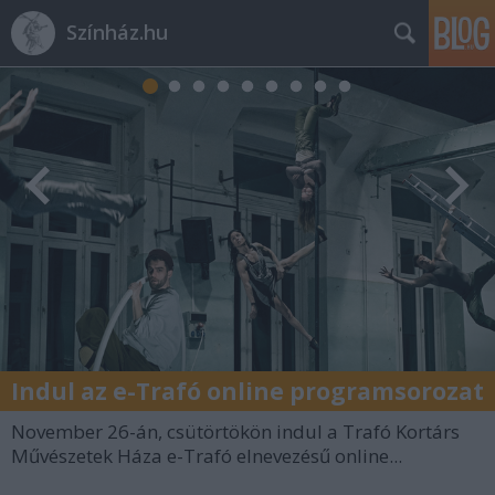
Színház.hu
Indul az e-Trafó online programsorozat
November 26-án, csütörtökön indul a Trafó Kortárs
Művészetek Háza e-Trafó elnevezésű online...