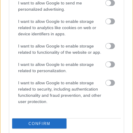
I want to allow Google to send me
personalized advertising.
I want to allow Google to enable storage
related to analytics like cookies on web or
device identifiers in apps.
I want to allow Google to enable storage
related to functionality of the website or app.
"Csak engedjenek át a határon,
I want to allow Google to enable storage
jövünk!"
related to personalization.
mtothorsi
•
2020. július 13.
I want to allow Google to enable storage
related to security, including authentication
Augusztus 21. és 29. között, a tervezett és már
functionality and fraud prevention, and other
meghirdetett versenyprogrammal, magas művészi
user protection.
értékű fesztiválkínálattal, és három workshoppal ...
CONFIRM