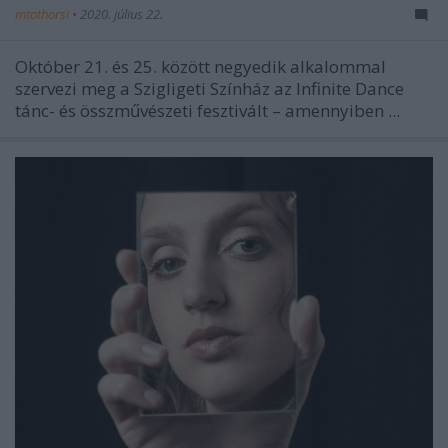
mtothorsi
•
2020. július 22.
Október 21. és 25. között negyedik alkalommal
szervezi meg a Szigligeti Színház az Infinite Dance
tánc- és összművészeti fesztivált – amennyiben ...