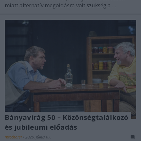
miatt alternatív megoldásra volt szükség a ...
Bányavirág 50 – Közönségtalálkozó
és jubileumi előadás
mtothorsi
•
2020. július 07.