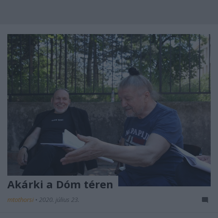
Akárki a Dóm téren
mtothorsi
•
2020. július 23.