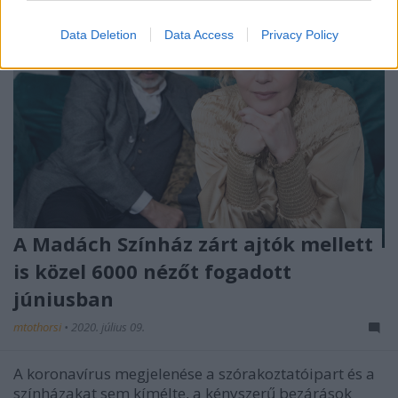
Data Deletion
Data Access
Privacy Policy
A Madách Színház zárt ajtók mellett
is közel 6000 nézőt fogadott
júniusban
mtothorsi
•
2020. július 09.
A koronavírus megjelenése a szórakoztatóipart és a
színházakat sem kímélte, a kényszerű bezárások