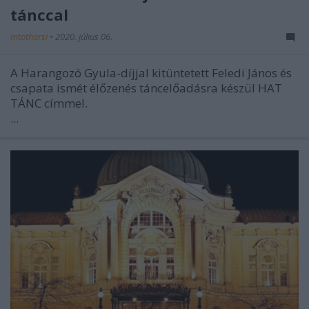
tánccal
mtothorsi
•
2020. július 06.
A Harangozó Gyula-díjjal kitüntetett Feledi János és
csapata ismét élőzenés táncelőadásra készül HAT
TÁNC címmel.
...