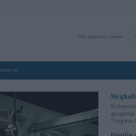
2026. augusztus 7., péntek
ZÍNHÁZ MA
Meghalt
65 éves ko
igazgatója 
"Tragikus 
méltatlan 
Rögtön d
adjuk tudtá