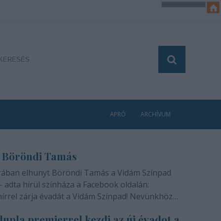
APRÓ
ARCHÍVUM
 Böröndi Tamás
rában elhunyt Böröndi Tamás a Vidám Színpad
- adta hírül színháza a Facebook oldalán:
hírrel zárja évadát a Vidám Színpad! Nevünkhöz
módon, szívünkben gyógyíthatatlan fájdalommal
upla premierrel kezdi az új évadot a
ra rajongóinak a felfoghatatlan hírt, hogy