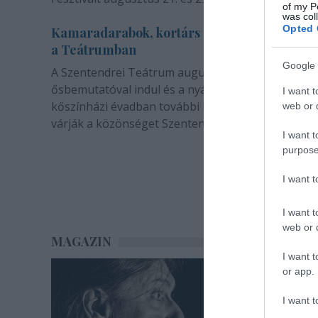
of my P
was col
Opted 
Kamaradarabok, kortárs drámák, koncertsz
a Teátrumban
Google 
A Szentendrei Teátrum augusztusban két
ősbemutatóval indul és a nyár végével sem zárul. 
I want t
kőszínházi évadban további bemutatók és előadá
web or d
várják a közönséget Szentendrén.
I want t
purpose
I want 
I want t
web or d
MAGAZIN
I want t
or app.
I want t