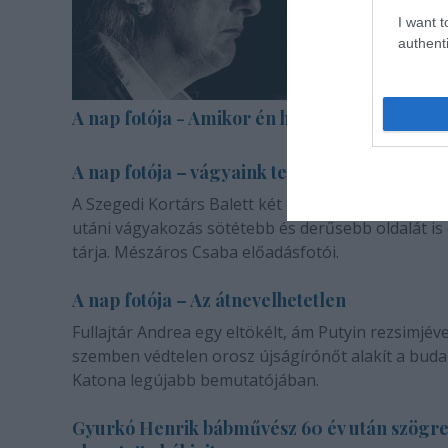
I want t
authenti
A nap fotója - Amikor én halott voltam
A nap fotója – vágyaink természetéről
A Szegedi Kortárs Balett két darabja a másik emb
utáni vágyakozás sötétebb és derűsebb oldalát is
tárja. Mészáros Csaba előadásfotói.
A nap fotója – Az átnevelhetetlen
Fullajtár Andrea egy eltökélt, ám Putyin rezsimjéve
szemben védtelen orosz újságírónőt alakít a buda
Katona legújabb bemutatójában.
Gyurkó Henrik bábművész 60 év után szögr