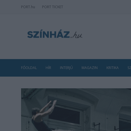
PORT
.hu
PORT TICKET
FŐOLDAL
HÍR
INTERJÚ
MAGAZIN
KRITIKA
S