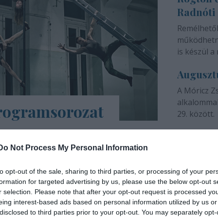
Radnóti
színházunk 
Remélhető
működhetne
is készül a 
Auguszt
A Móricz Z
alkalommal
programsorozat
29. között.
árs Művészetek Háza e-Trafó elnevezésű
a tartalmas, a digitális platformokon
Do Not Process My Personal Information
ások, online táncórák, live setek,
to opt-out of the sale, sharing to third parties, or processing of your per
formation for targeted advertising by us, please use the below opt-out s
INTERJÚ
r selection. Please note that after your opt-out request is processed y
eing interest-based ads based on personal information utilized by us or
disclosed to third parties prior to your opt-out. You may separately opt-