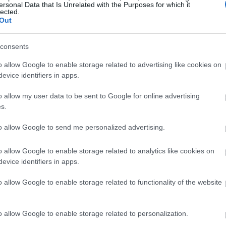
ersonal Data that Is Unrelated with the Purposes for which it
Magyarországon elsőként előleget fizet jövedelem
lected.
Out
ínház
nélkül maradt színészeinek a koronavírus-járvány 
bevezetett korlátozások időszaka alatt.
consents
Kovács András Péter: „Mindig átéreztem a
A
o allow Google to enable storage related to advertising like cookies on
humoristák társadalmi felelősségvállalásána
sok
evice identifiers in apps.
fontosságát”
Az országban az elsők között és talán a
o allow my user data to be sent to Google for online advertising
leghatásosabban szólította meg az embereket a
s.
koronavírus-járvány megfékezése érdekében Ková
András Péter karantén slágerével, amely pillanatok
to allow Google to send me personalized advertising.
alatt az...
o allow Google to enable storage related to analytics like cookies on
evice identifiers in apps.
KRITIKA
o allow Google to enable storage related to functionality of the website
o allow Google to enable storage related to personalization.