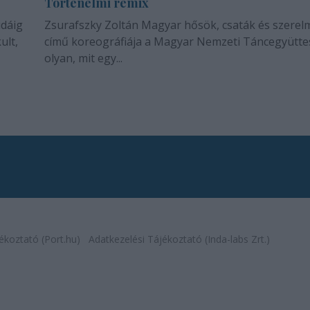
Történelmi remix
idáig
Zsurafszky Zoltán Magyar hősök, csaták és szerel
ult,
című koreográfiája a Magyar Nemzeti Táncegyütte
olyan, mit egy...
ékoztató (Port.hu)
Adatkezelési Tájékoztató (Inda-labs Zrt.)