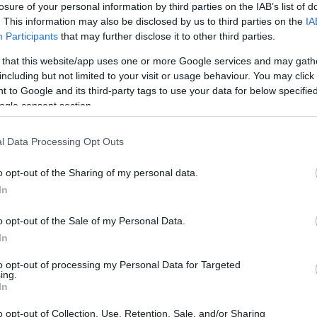
losure of your personal information by third parties on the IAB’s list of
. This information may also be disclosed by us to third parties on the
IA
Participants
that may further disclose it to other third parties.
 that this website/app uses one or more Google services and may gath
including but not limited to your visit or usage behaviour. You may click 
 to Google and its third-party tags to use your data for below specifi
Sodró Eliza: "Színészként a katarzist nem
ogle consent section.
tudjuk garantálni"
l Data Processing Opt Outs
„Ilyen rendkívüli és teljesen egyedi helyzette
még nem kellett szembenéznünk.”
o opt-out of the Sharing of my personal data.
ok
Az Előadóművészi Jogvédő Iroda saját forrásából se
In
pad!
azokat az előadóművészeket, akik a koronavírus
o opt-out of the Sale of my Personal Data.
terjedését megakadályozó és érthető kormányzati
In
intézkedések mentén az elmaradó előadásaik miatt.
to opt-out of processing my Personal Data for Targeted
Őze Áron: „a színház élő műfaj, amelynek var
ing.
In
a művész és néző közvetlen találkozásában rej
o opt-out of Collection, Use, Retention, Sale, and/or Sharing
A Bartók Kamaraszínház és Művészetek Háza