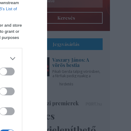
 downstream
B’s List of
Keresés
er and store
to grant or
ed purposes
Jegyvásárlás
Vaszary János: A
l
vörös bestia
Pikali Gerda talpig vörösben,
a férfiak pedig nyakig a
gíti
pácban - az Újszínházban!
hirdetés
..
Színházi premierek
Nincs
ázsa
lik”
megjeleníthető