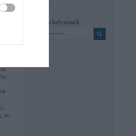
Tovább
...
Szinház helyszínek
at,
ja.
len
en
, aki