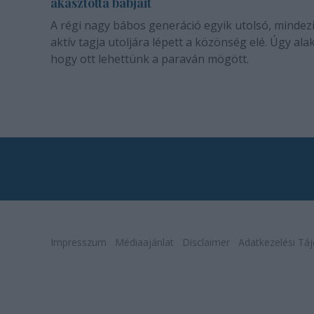
akasztotta bábjait
A régi nagy bábos generáció egyik utolsó, mindez
aktív tagja utoljára lépett a közönség elé. Úgy alak
hogy ott lehettünk a paraván mögött.
Impresszum
Médiaajánlat
Disclaimer
Adatkezelési Táj