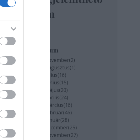
elem
miatt
k
Archívum
2020 november
(
2
)
2020 augusztus
(
1
)
cs
2020 július
(
16
)
2020 június
(
15
)
2020 május
(
20
)
2020 április
(
24
)
2020 március
(
16
)
2020 február
(
46
)
2020 január
(
28
)
2019 december
(
25
)
2019 november
(
27
)