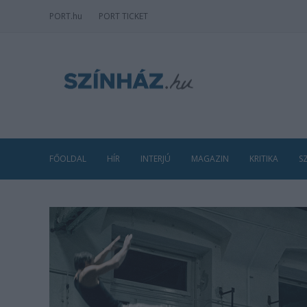
PORT
.hu
PORT TICKET
FŐOLDAL
HÍR
INTERJÚ
MAGAZIN
KRITIKA
S