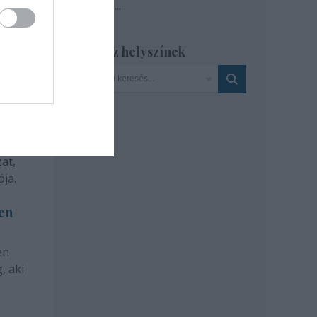
Tovább
...
Szinház helyszínek
at,
ja.
len
en
, aki