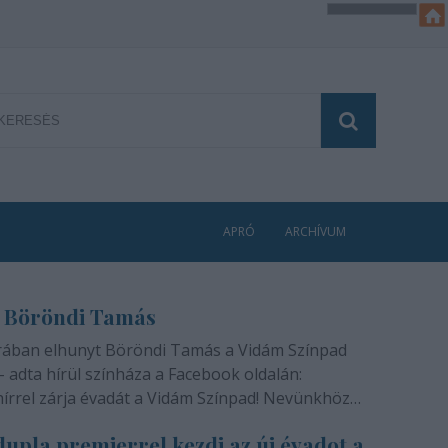
APRÓ
ARCHÍVUM
 Böröndi Tamás
rában elhunyt Böröndi Tamás a Vidám Színpad
- adta hírül színháza a Facebook oldalán:
hírrel zárja évadát a Vidám Színpad! Nevünkhöz
módon, szívünkben gyógyíthatatlan fájdalommal
upla premierrel kezdi az új évadot a
ra rajongóinak a felfoghatatlan hírt, hogy