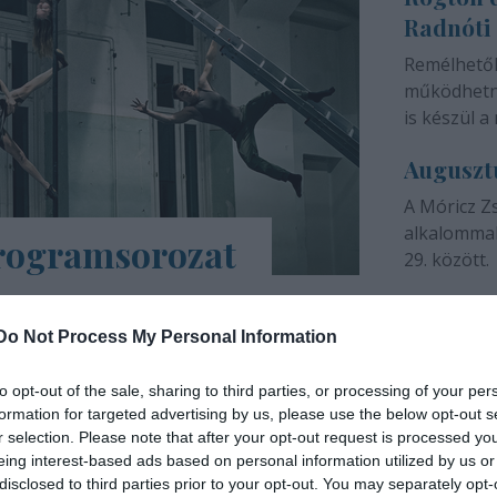
Radnóti
színházunk 
Remélhető
működhetne
is készül a 
Auguszt
A Móricz Z
alkalommal
programsorozat
29. között.
árs Művészetek Háza e-Trafó elnevezésű
a tartalmas, a digitális platformokon
Do Not Process My Personal Information
ások, online táncórák, live setek,
to opt-out of the sale, sharing to third parties, or processing of your per
formation for targeted advertising by us, please use the below opt-out s
INTERJÚ
r selection. Please note that after your opt-out request is processed y
eing interest-based ads based on personal information utilized by us or
disclosed to third parties prior to your opt-out. You may separately opt-