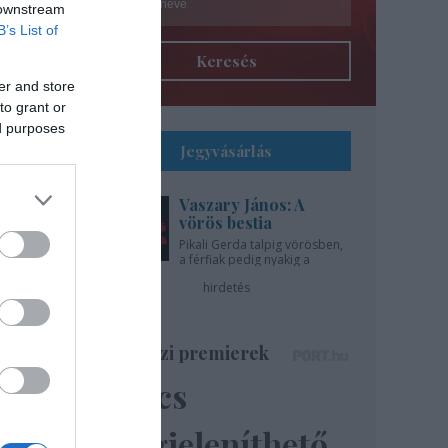
 downstream
B’s List of
Keresés
er and store
to grant or
ed purposes
Jegyvásárlás
Vaszary János: A
l
vörös bestia
Pikali Gerda talpig vörösben,
a férfiak pedig nyakig a
gíti
pácban - az Újszínházban!
hirdetés
..
Színházi premierek
Nincs
ázsa
lik”
megjeleníthető