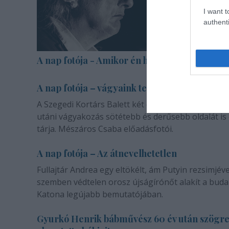
I want t
authenti
A nap fotója - Amikor én halott voltam
A nap fotója – vágyaink természetéről
A Szegedi Kortárs Balett két darabja a másik emb
utáni vágyakozás sötétebb és derűsebb oldalát is
tárja. Mészáros Csaba előadásfotói.
A nap fotója – Az átnevelhetetlen
Fullajtár Andrea egy eltökélt, ám Putyin rezsimjéve
szemben védtelen orosz újságírónőt alakít a buda
Katona legújabb bemutatójában.
Gyurkó Henrik bábművész 60 év után szögr