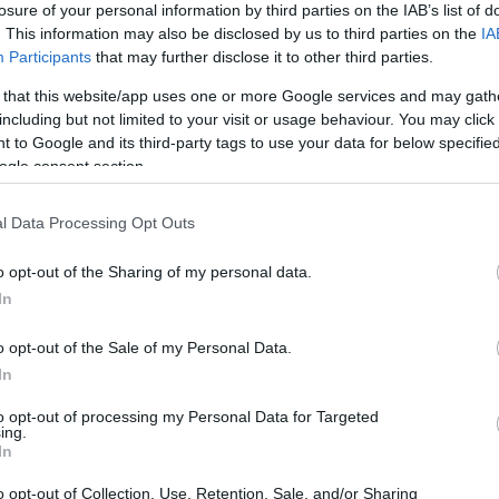
losure of your personal information by third parties on the IAB’s list of
. This information may also be disclosed by us to third parties on the
IA
Participants
that may further disclose it to other third parties.
 that this website/app uses one or more Google services and may gath
including but not limited to your visit or usage behaviour. You may click 
 to Google and its third-party tags to use your data for below specifi
Sodró Eliza: "Színészként a katarzist nem
ogle consent section.
tudjuk garantálni"
l Data Processing Opt Outs
„Ilyen rendkívüli és teljesen egyedi helyzette
még nem kellett szembenéznünk.”
o opt-out of the Sharing of my personal data.
ok
Az Előadóművészi Jogvédő Iroda saját forrásából se
In
pad!
azokat az előadóművészeket, akik a koronavírus
o opt-out of the Sale of my Personal Data.
terjedését megakadályozó és érthető kormányzati
In
intézkedések mentén az elmaradó előadásaik miatt.
to opt-out of processing my Personal Data for Targeted
Őze Áron: „a színház élő műfaj, amelynek var
ing.
In
a művész és néző közvetlen találkozásában rej
o opt-out of Collection, Use, Retention, Sale, and/or Sharing
A Bartók Kamaraszínház és Művészetek Háza