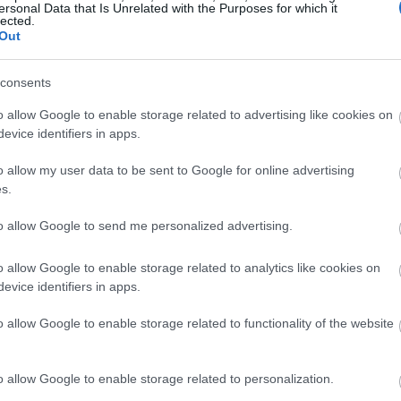
ersonal Data that Is Unrelated with the Purposes for which it
Magyarországon elsőként előleget fizet jövedelem
lected.
Out
ínház
nélkül maradt színészeinek a koronavírus-járvány 
bevezetett korlátozások időszaka alatt.
consents
Kovács András Péter: „Mindig átéreztem a
A
o allow Google to enable storage related to advertising like cookies on
humoristák társadalmi felelősségvállalásána
sok
evice identifiers in apps.
fontosságát”
Az országban az elsők között és talán a
o allow my user data to be sent to Google for online advertising
leghatásosabban szólította meg az embereket a
s.
koronavírus-járvány megfékezése érdekében Ková
András Péter karantén slágerével, amely pillanatok
to allow Google to send me personalized advertising.
alatt az...
o allow Google to enable storage related to analytics like cookies on
evice identifiers in apps.
KRITIKA
o allow Google to enable storage related to functionality of the website
o allow Google to enable storage related to personalization.