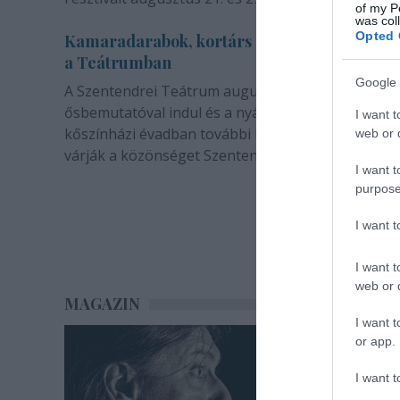
of my P
was col
Opted 
Kamaradarabok, kortárs drámák, koncertsz
a Teátrumban
Google 
A Szentendrei Teátrum augusztusban két
ősbemutatóval indul és a nyár végével sem zárul. 
I want t
kőszínházi évadban további bemutatók és előadá
web or d
várják a közönséget Szentendrén.
I want t
purpose
I want 
I want t
web or d
MAGAZIN
I want t
or app.
I want t