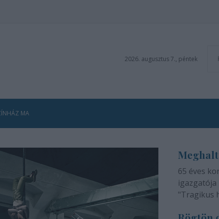
2026. augusztus 7., péntek
ZÍNHÁZ MA
Meghalt
65 éves ko
igazgatója 
"Tragikus 
méltatlan 
Rögtön d
adjuk tudtá