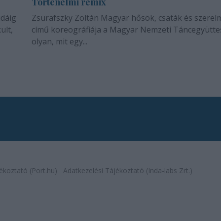
Történelmi remix
idáig
Zsurafszky Zoltán Magyar hősök, csaták és szerel
ult,
című koreográfiája a Magyar Nemzeti Táncegyütte
olyan, mit egy...
ékoztató (Port.hu)
Adatkezelési Tájékoztató (Inda-labs Zrt.)