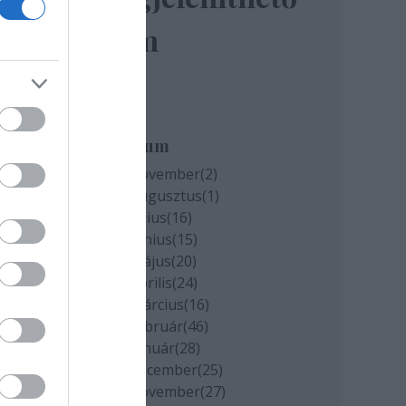
elem
miatt
k
Archívum
2020 november
(
2
)
2020 augusztus
(
1
)
cs
2020 július
(
16
)
2020 június
(
15
)
2020 május
(
20
)
2020 április
(
24
)
2020 március
(
16
)
2020 február
(
46
)
2020 január
(
28
)
2019 december
(
25
)
2019 november
(
27
)