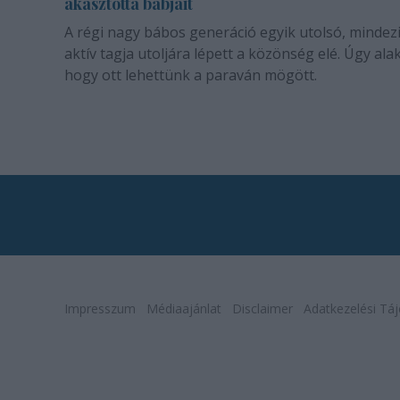
akasztotta bábjait
A régi nagy bábos generáció egyik utolsó, mindez
aktív tagja utoljára lépett a közönség elé. Úgy alak
hogy ott lehettünk a paraván mögött.
Impresszum
Médiaajánlat
Disclaimer
Adatkezelési Táj