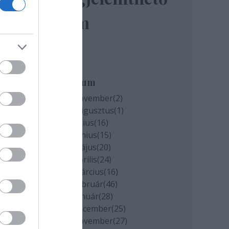
elem
miatt
k
Archívum
2020 november
(
2
)
2020 augusztus
(
1
)
cs
2020 július
(
16
)
2020 június
(
15
)
2020 május
(
20
)
2020 április
(
24
)
2020 március
(
16
)
2020 február
(
46
)
2020 január
(
28
)
2019 december
(
25
)
2019 november
(
27
)