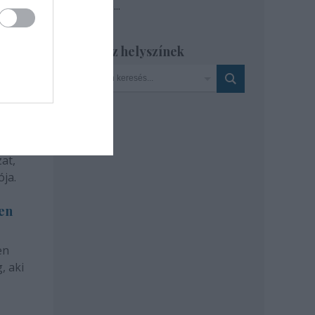
Tovább
...
Szinház helyszínek
at,
ja.
len
en
, aki