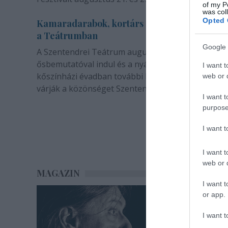
of my P
was col
Opted 
Kamaradarabok, kortárs drámák, koncertsz
a Teátrumban
Google 
A Szentendrei Teátrum augusztusban két
ősbemutatóval indul és a nyár végével sem zárul. 
I want t
kőszínházi évadban további bemutatók és előadá
web or d
várják a közönséget Szentendrén.
I want t
purpose
I want 
I want t
web or d
MAGAZIN
I want t
or app.
I want t