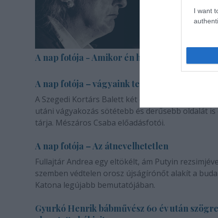
I want t
authenti
A nap fotója - Amikor én halott voltam
A nap fotója – vágyaink természetéről
A Szegedi Kortárs Balett két darabja a másik emb
utáni vágyakozás sötétebb és derűsebb oldalát is
tárja. Mészáros Csaba előadásfotói.
A nap fotója – Az átnevelhetetlen
Fullajtár Andrea egy eltökélt, ám Putyin rezsimjéve
szemben védtelen orosz újságírónőt alakít a buda
Katona legújabb bemutatójában.
Gyurkó Henrik bábművész 60 év után szögr