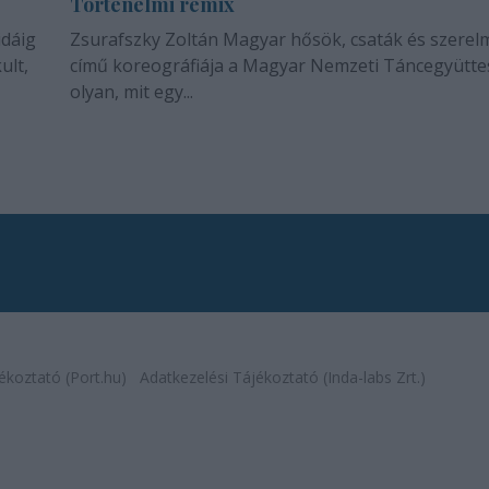
Történelmi remix
idáig
Zsurafszky Zoltán Magyar hősök, csaták és szerel
ult,
című koreográfiája a Magyar Nemzeti Táncegyütte
olyan, mit egy...
ékoztató (Port.hu)
Adatkezelési Tájékoztató (Inda-labs Zrt.)