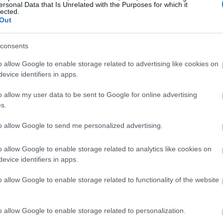
ersonal Data that Is Unrelated with the Purposes for which it
Magyarországon elsőként előleget fizet jövedelem
lected.
Out
ínház
nélkül maradt színészeinek a koronavírus-járvány 
bevezetett korlátozások időszaka alatt.
consents
Kovács András Péter: „Mindig átéreztem a
A
o allow Google to enable storage related to advertising like cookies on
humoristák társadalmi felelősségvállalásána
sok
evice identifiers in apps.
fontosságát”
Az országban az elsők között és talán a
o allow my user data to be sent to Google for online advertising
leghatásosabban szólította meg az embereket a
s.
koronavírus-járvány megfékezése érdekében Ková
András Péter karantén slágerével, amely pillanatok
to allow Google to send me personalized advertising.
alatt az...
o allow Google to enable storage related to analytics like cookies on
evice identifiers in apps.
KRITIKA
o allow Google to enable storage related to functionality of the website
o allow Google to enable storage related to personalization.