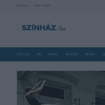
PORT
.hu
PORT TICKET
FŐOLDAL
HÍR
INTERJÚ
MAGAZIN
KRITIKA
S