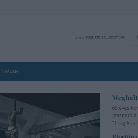
2026. augusztus 8., szombat
ZÍNHÁZ MA
Meghalt
65 éves ko
igazgatója 
"Tragikus 
méltatlan 
Rögtön d
adjuk tudtá