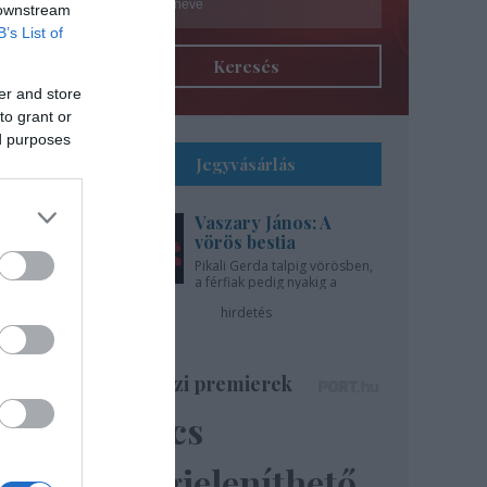
 downstream
B’s List of
Keresés
er and store
to grant or
ed purposes
Jegyvásárlás
Vaszary János: A
l
vörös bestia
Pikali Gerda talpig vörösben,
a férfiak pedig nyakig a
gíti
pácban - az Újszínházban!
hirdetés
..
Színházi premierek
Nincs
ázsa
lik”
megjeleníthető