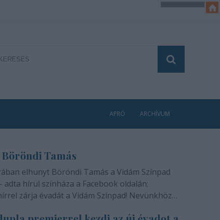
APRÓ
ARCHÍVUM
 Böröndi Tamás
rában elhunyt Böröndi Tamás a Vidám Színpad
- adta hírül színháza a Facebook oldalán:
hírrel zárja évadát a Vidám Színpad! Nevünkhöz
módon, szívünkben gyógyíthatatlan fájdalommal
upla premierrel kezdi az új évadot a
ra rajongóinak a felfoghatatlan hírt, hogy