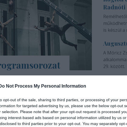
Radnóti
színházunk 
Remélhető
működhetne
is készül a 
Auguszt
A Móricz Z
alkalommal
programsorozat
29. között.
árs Művészetek Háza e-Trafó elnevezésű
a tartalmas, a digitális platformokon
Do Not Process My Personal Information
ások, online táncórák, live setek,
to opt-out of the sale, sharing to third parties, or processing of your per
formation for targeted advertising by us, please use the below opt-out s
INTERJÚ
r selection. Please note that after your opt-out request is processed y
eing interest-based ads based on personal information utilized by us or
disclosed to third parties prior to your opt-out. You may separately opt-