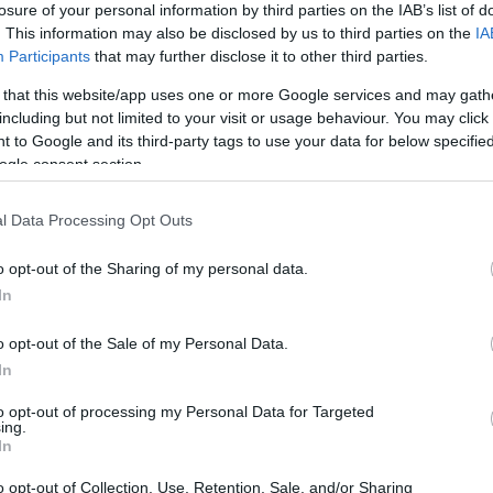
losure of your personal information by third parties on the IAB’s list of
. This information may also be disclosed by us to third parties on the
IA
Participants
that may further disclose it to other third parties.
 that this website/app uses one or more Google services and may gath
including but not limited to your visit or usage behaviour. You may click 
 to Google and its third-party tags to use your data for below specifi
Sodró Eliza: "Színészként a katarzist nem
ogle consent section.
tudjuk garantálni"
l Data Processing Opt Outs
„Ilyen rendkívüli és teljesen egyedi helyzette
még nem kellett szembenéznünk.”
o opt-out of the Sharing of my personal data.
ok
Az Előadóművészi Jogvédő Iroda saját forrásából se
In
pad!
azokat az előadóművészeket, akik a koronavírus
o opt-out of the Sale of my Personal Data.
terjedését megakadályozó és érthető kormányzati
In
intézkedések mentén az elmaradó előadásaik miatt.
to opt-out of processing my Personal Data for Targeted
Őze Áron: „a színház élő műfaj, amelynek var
ing.
In
a művész és néző közvetlen találkozásában rej
o opt-out of Collection, Use, Retention, Sale, and/or Sharing
A Bartók Kamaraszínház és Művészetek Háza