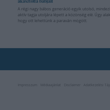
akasztotta bábjait
A régi nagy bábos generáció egyik utolsó, mindez
aktív tagja utoljára lépett a közönség elé. Úgy alak
hogy ott lehettünk a paraván mögött.
Impresszum
Médiaajánlat
Disclaimer
Adatkezelési Táj