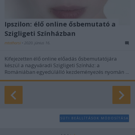
Ipszilon: élő online ősbemutató a
Szigligeti Színházban
mtothorsi
•
2020. június 16.
Kifejezetten élő online előadás ősbemutatójára
készül a nagyváradi Szigligeti Színház: a
Romániában egyedülálló kezdeményezés nyomán ...
SÜTI BEÁLLÍTÁSOK MÓDOSÍTÁSA