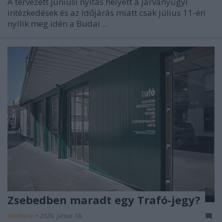
A tervezett júniusi nyitás helyett a járványügyi
intézkedések és az időjárás miatt csak július 11-én
nyílik meg idén a Budai ...
Zsebedben maradt egy Trafó-jegy?
mtothorsi
•
2020. június 18.