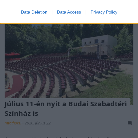
Data Deletion
Data Access
Privacy Policy
Július 11-én nyit a Budai Szabadtéri
Színház is
mtothorsi
•
2020. június 22.