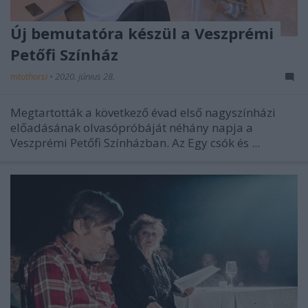
Új bemutatóra készül a Veszprémi
Petőfi Színház
mtothorsi
•
2020. június 28.
Megtartották a következő évad első nagyszínházi
előadásának olvasópróbáját néhány napja a
Veszprémi Petőfi Színházban. Az Egy csók és ...