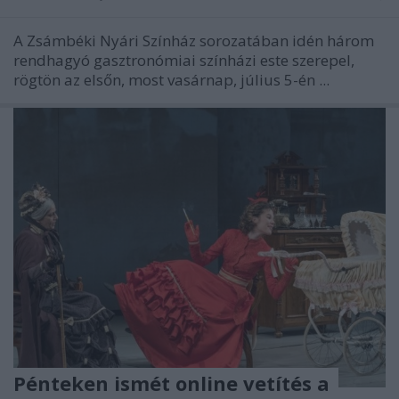
A Zsámbéki Nyári Színház sorozatában idén három
rendhagyó gasztronómiai színházi este szerepel,
rögtön az elsőn, most vasárnap, július 5-én ...
Pénteken ismét online vetítés a