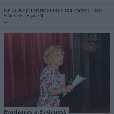
Június 30-ig lehet rendelkezni az elmaradt Trafó-
előadások jegyeiről.
...
Évadzárás a Budapest