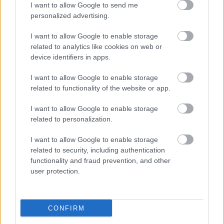
I want to allow Google to send me
personalized advertising.
I want to allow Google to enable storage
related to analytics like cookies on web or
device identifiers in apps.
I want to allow Google to enable storage
related to functionality of the website or app.
I want to allow Google to enable storage
related to personalization.
Kaszás Attila-díj - elindult a
I want to allow Google to enable storage
közönségszavazás
related to security, including authentication
functionality and fraud prevention, and other
mtothorsi
•
2020. június 23.
user protection.
Már lehet szavazni a Kaszás Attila-díj jelöltjeire:
Csankó Zoltánra (Győri Nemzeti Színház), Földes
CONFIRM
Tamásra (Budapesti Operettszínház) és ...