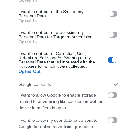
Opted In
use your data for below specified purposes in below Google
consent section.
I want to opt-out of the Sale of my
Personal Data.
Opted In
I want to opt-out of processing my
Personal Data for Targeted Advertising.
Opted In
TáncPark - Nyáresti táncélmény
I want to opt-out of Collection, Use,
Retention, Sale, and/or Sharing of my
Personal Data that Is Unrelated with the
élőben
Purposes for which it was collected.
Opted Out
mtothorsi
•
2020. június 24.
Google consents
Flamenco, tangó, kortárs és hagyományőrző magyar
I want to allow Google to enable storage
táncok júliusban Buda legnagyobb, ikonikus
related to advertising like cookies on web or
rendezvényhelyszínén, a Millenárison.
device identifiers in apps.
...
I want to allow my user data to be sent to
Google for online advertising purposes.