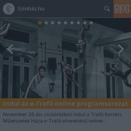
Színház.hu
Indul az e-Trafó online programsorozat
November 26-án, csütörtökön indul a Trafó Kortárs
Művészetek Háza e-Trafó elnevezésű online...