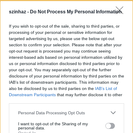
szinhaz -
Do Not Process My Personal Information
If you wish to opt-out of the sale, sharing to third parties, or
Július 5-én indul a Zsámbéki Nyári
processing of your personal or sensitive information for
targeted advertising by us, please use the below opt-out
Színház
section to confirm your selection. Please note that after your
opt-out request is processed you may continue seeing
mtothorsi
•
2020. június 26.
interest-based ads based on personal information utilized by
us or personal information disclosed to third parties prior to
A frissen felújított Zichy-kastély sajátos
your opt-out. You may separately opt-out of the further
atmoszférájú, nyitott belső udvarán álló színpadra
disclosure of your personal information by third parties on the
tervezik idén az előadások java részét, de lesz ...
IAB’s list of downstream participants. This information may
also be disclosed by us to third parties on the
IAB’s List of
Downstream Participants
that may further disclose it to other
third parties.
Please note that this website/app uses one or more Google
Personal Data Processing Opt Outs
services and may gather and store information including but
not limited to your visit or usage behaviour. You may click to
I want to opt-out of the Sharing of my
personal data.
grant or deny consent to Google and its third-party tags to