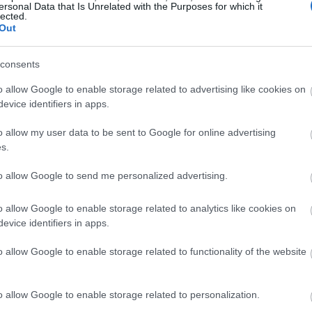
ersonal Data that Is Unrelated with the Purposes for which it
Magyarországon elsőként előleget fizet jövedelem
lected.
Out
ínház
nélkül maradt színészeinek a koronavírus-járvány 
bevezetett korlátozások időszaka alatt.
consents
Kovács András Péter: „Mindig átéreztem a
A
o allow Google to enable storage related to advertising like cookies on
humoristák társadalmi felelősségvállalásána
sok
evice identifiers in apps.
fontosságát”
Az országban az elsők között és talán a
o allow my user data to be sent to Google for online advertising
leghatásosabban szólította meg az embereket a
s.
koronavírus-járvány megfékezése érdekében Ková
András Péter karantén slágerével, amely pillanatok
to allow Google to send me personalized advertising.
alatt az...
o allow Google to enable storage related to analytics like cookies on
evice identifiers in apps.
KRITIKA
o allow Google to enable storage related to functionality of the website
o allow Google to enable storage related to personalization.