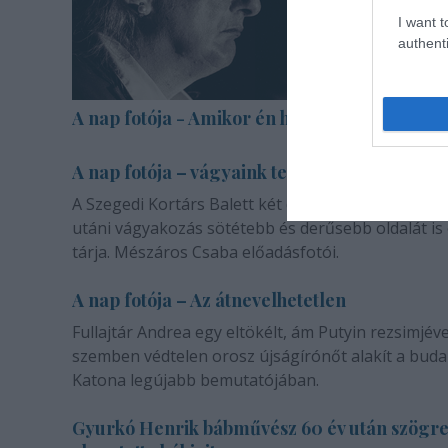
I want t
authenti
A nap fotója - Amikor én halott voltam
A nap fotója – vágyaink természetéről
A Szegedi Kortárs Balett két darabja a másik emb
utáni vágyakozás sötétebb és derűsebb oldalát is
tárja. Mészáros Csaba előadásfotói.
A nap fotója – Az átnevelhetetlen
Fullajtár Andrea egy eltökélt, ám Putyin rezsimjéve
szemben védtelen orosz újságírónőt alakít a buda
Katona legújabb bemutatójában.
Gyurkó Henrik bábművész 60 év után szögr