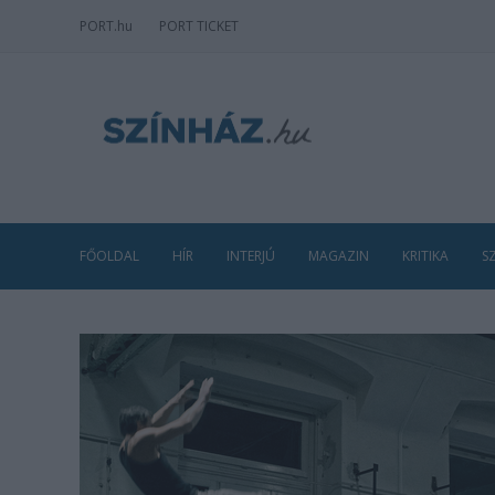
PORT
.hu
PORT TICKET
FŐOLDAL
HÍR
INTERJÚ
MAGAZIN
KRITIKA
S