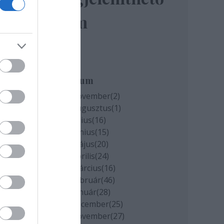
elem
miatt
k
Archívum
2020 november
(
2
)
2020 augusztus
(
1
)
cs
2020 július
(
16
)
2020 június
(
15
)
2020 május
(
20
)
2020 április
(
24
)
2020 március
(
16
)
2020 február
(
46
)
2020 január
(
28
)
2019 december
(
25
)
2019 november
(
27
)