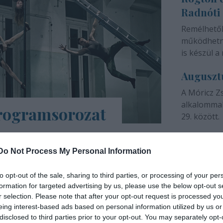
Radnóti
színházunk 
Remélhető
működhetne
is készül a 
Auguszt
A Móricz Z
alkalommal
programsorozat
29. között.
árs Művészetek Háza e-Trafó elnevezésű
a tartalmas, a digitális platformokon
Do Not Process My Personal Information
ások, online táncórák, live setek,
to opt-out of the sale, sharing to third parties, or processing of your per
formation for targeted advertising by us, please use the below opt-out s
INTERJÚ
r selection. Please note that after your opt-out request is processed y
eing interest-based ads based on personal information utilized by us or
disclosed to third parties prior to your opt-out. You may separately opt-