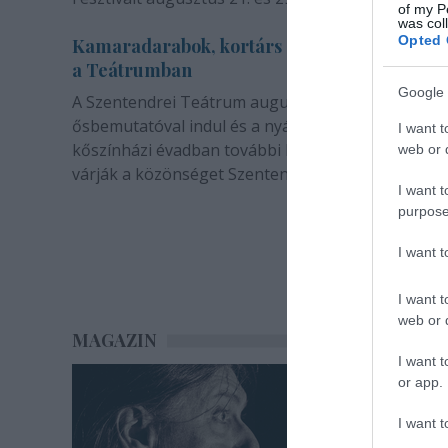
of my P
was col
Opted 
Kamaradarabok, kortárs drámák, koncertsz
a Teátrumban
Google 
A Szentendrei Teátrum augusztusban két
ősbemutatóval indul és a nyár végével sem zárul. 
I want t
kőszínházi évadban további bemutatók és előadá
web or d
várják a közönséget Szentendrén.
I want t
purpose
I want 
I want t
web or d
MAGAZIN
I want t
or app.
I want t