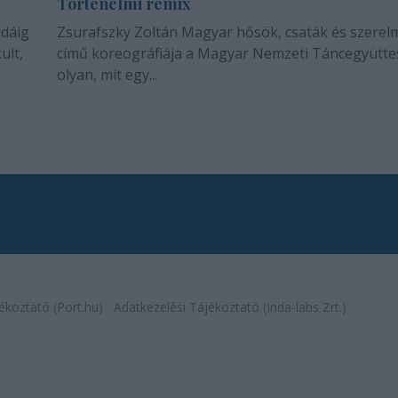
Történelmi remix
idáig
Zsurafszky Zoltán Magyar hősök, csaták és szerel
ult,
című koreográfiája a Magyar Nemzeti Táncegyütte
olyan, mit egy...
ékoztató (Port.hu)
Adatkezelési Tájékoztató (Inda-labs Zrt.)