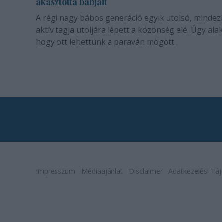
akasztotta bábjait
A régi nagy bábos generáció egyik utolsó, mindez
aktív tagja utoljára lépett a közönség elé. Úgy alak
hogy ott lehettünk a paraván mögött.
Impresszum
Médiaajánlat
Disclaimer
Adatkezelési Táj