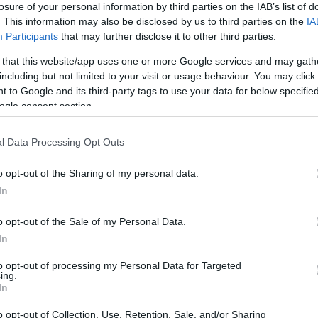
losure of your personal information by third parties on the IAB’s list of
. This information may also be disclosed by us to third parties on the
IA
Participants
that may further disclose it to other third parties.
 that this website/app uses one or more Google services and may gath
including but not limited to your visit or usage behaviour. You may click 
 to Google and its third-party tags to use your data for below specifi
Sodró Eliza: "Színészként a katarzist nem
ogle consent section.
tudjuk garantálni"
l Data Processing Opt Outs
„Ilyen rendkívüli és teljesen egyedi helyzette
még nem kellett szembenéznünk.”
o opt-out of the Sharing of my personal data.
ok
Az Előadóművészi Jogvédő Iroda saját forrásából se
In
pad!
azokat az előadóművészeket, akik a koronavírus
o opt-out of the Sale of my Personal Data.
terjedését megakadályozó és érthető kormányzati
In
intézkedések mentén az elmaradó előadásaik miatt.
to opt-out of processing my Personal Data for Targeted
Őze Áron: „a színház élő műfaj, amelynek var
ing.
In
a művész és néző közvetlen találkozásában rej
o opt-out of Collection, Use, Retention, Sale, and/or Sharing
A Bartók Kamaraszínház és Művészetek Háza