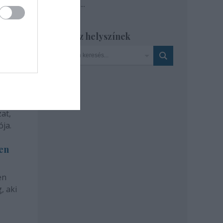
Tovább
...
Szinház helyszínek
at,
ja.
len
en
, aki