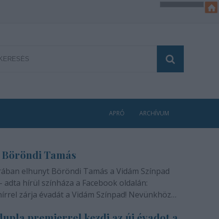
APRÓ
ARCHÍVUM
 Böröndi Tamás
rában elhunyt Böröndi Tamás a Vidám Színpad
- adta hírül színháza a Facebook oldalán:
hírrel zárja évadát a Vidám Színpad! Nevünkhöz
módon, szívünkben gyógyíthatatlan fájdalommal
upla premierrel kezdi az új évadot a
ra rajongóinak a felfoghatatlan hírt, hogy