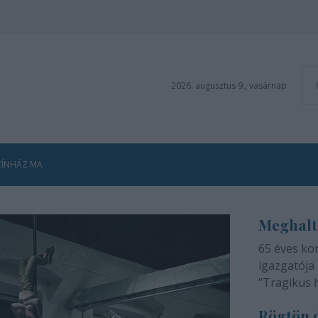
2026. augusztus 9., vasárnap
ZÍNHÁZ MA
Meghalt
65 éves ko
igazgatója 
"Tragikus 
méltatlan 
Rögtön d
adjuk tudtá