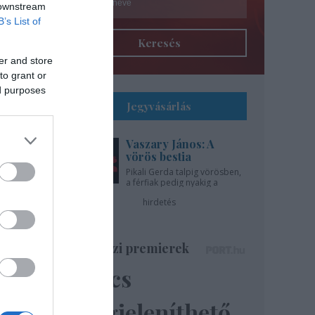
 downstream
B’s List of
Keresés
er and store
to grant or
ed purposes
Jegyvásárlás
Vaszary János: A
l
vörös bestia
Pikali Gerda talpig vörösben,
a férfiak pedig nyakig a
gíti
pácban - az Újszínházban!
hirdetés
..
Színházi premierek
Nincs
ázsa
lik”
megjeleníthető