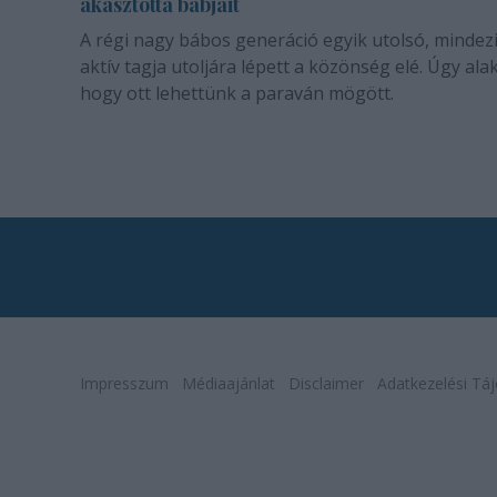
akasztotta bábjait
A régi nagy bábos generáció egyik utolsó, mindez
aktív tagja utoljára lépett a közönség elé. Úgy alak
hogy ott lehettünk a paraván mögött.
Impresszum
Médiaajánlat
Disclaimer
Adatkezelési Táj