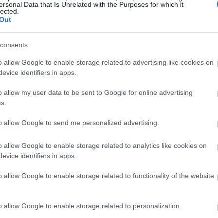
ersonal Data that Is Unrelated with the Purposes for which it
Magyarországon elsőként előleget fizet jövedelem
lected.
Out
ínház
nélkül maradt színészeinek a koronavírus-járvány 
bevezetett korlátozások időszaka alatt.
consents
Kovács András Péter: „Mindig átéreztem a
A
o allow Google to enable storage related to advertising like cookies on
humoristák társadalmi felelősségvállalásána
sok
evice identifiers in apps.
fontosságát”
Az országban az elsők között és talán a
o allow my user data to be sent to Google for online advertising
leghatásosabban szólította meg az embereket a
s.
koronavírus-járvány megfékezése érdekében Ková
András Péter karantén slágerével, amely pillanatok
to allow Google to send me personalized advertising.
alatt az...
o allow Google to enable storage related to analytics like cookies on
evice identifiers in apps.
KRITIKA
o allow Google to enable storage related to functionality of the website
o allow Google to enable storage related to personalization.