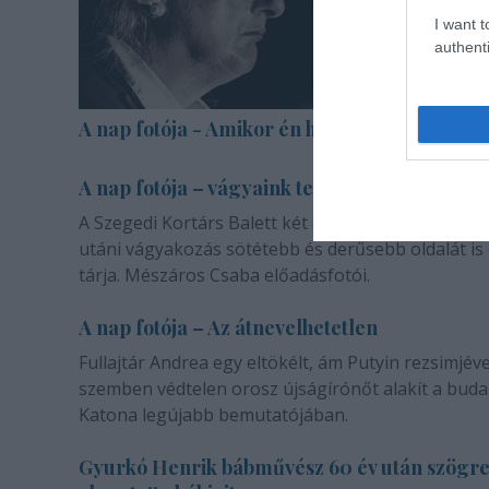
I want t
authenti
A nap fotója - Amikor én halott voltam
A nap fotója – vágyaink természetéről
A Szegedi Kortárs Balett két darabja a másik emb
utáni vágyakozás sötétebb és derűsebb oldalát is
tárja. Mészáros Csaba előadásfotói.
A nap fotója – Az átnevelhetetlen
Fullajtár Andrea egy eltökélt, ám Putyin rezsimjéve
szemben védtelen orosz újságírónőt alakít a buda
Katona legújabb bemutatójában.
Gyurkó Henrik bábművész 60 év után szögr