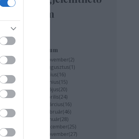
elem
miatt
k
Archívum
2020 november
(
2
)
2020 augusztus
(
1
)
cs
2020 július
(
16
)
2020 június
(
15
)
2020 május
(
20
)
2020 április
(
24
)
2020 március
(
16
)
2020 február
(
46
)
2020 január
(
28
)
2019 december
(
25
)
2019 november
(
27
)