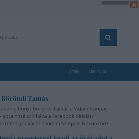
APRÓ
ARCHÍVUM
 Böröndi Tamás
rában elhunyt Böröndi Tamás a Vidám Színpad
- adta hírül színháza a Facebook oldalán:
hírrel zárja évadát a Vidám Színpad! Nevünkhöz
módon, szívünkben gyógyíthatatlan fájdalommal
upla premierrel kezdi az új évadot a
ra rajongóinak a felfoghatatlan hírt, hogy