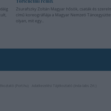
Történelmi remix
idáig
Zsurafszky Zoltán Magyar hősök, csaták és szerel
ult,
című koreográfiája a Magyar Nemzeti Táncegyütte
olyan, mit egy...
ékoztató (Port.hu)
Adatkezelési Tájékoztató (Inda-labs Zrt.)