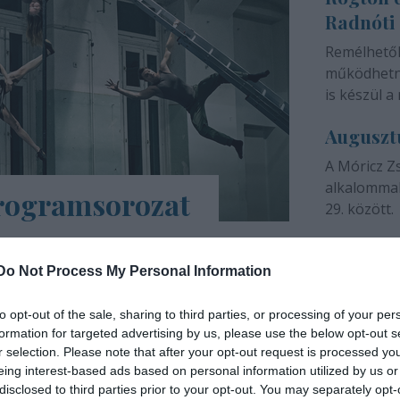
Radnóti
színházunk 
Remélhető
működhetne
is készül a 
Auguszt
A Móricz Z
alkalommal
programsorozat
29. között.
árs Művészetek Háza e-Trafó elnevezésű
a tartalmas, a digitális platformokon
Do Not Process My Personal Information
ások, online táncórák, live setek,
to opt-out of the sale, sharing to third parties, or processing of your per
formation for targeted advertising by us, please use the below opt-out s
INTERJÚ
r selection. Please note that after your opt-out request is processed y
eing interest-based ads based on personal information utilized by us or
disclosed to third parties prior to your opt-out. You may separately opt-