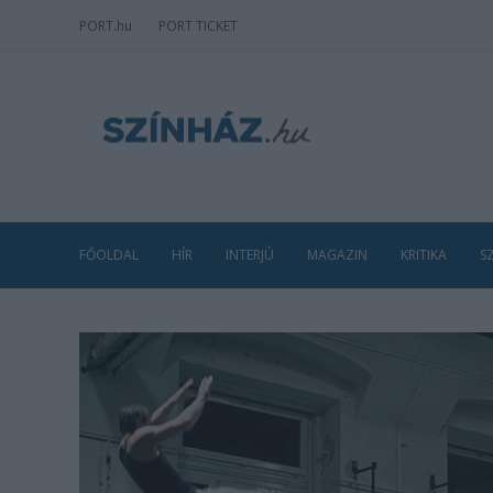
PORT
.hu
PORT TICKET
FŐOLDAL
HÍR
INTERJÚ
MAGAZIN
KRITIKA
S