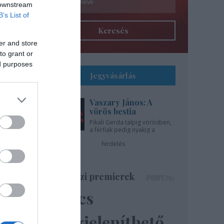
 downstream
B’s List of
Keresés
er and store
to grant or
ed purposes
Jegyvásárlás
Vaszary János: A
l
vörös bestia
Pikali Gerda talpig vörösben,
a férfiak pedig nyakig a
gíti
pácban - az Újszínházban!
hirdetés
..
Színházi premierek
Nincs
ázsa
lik”
megjeleníthető