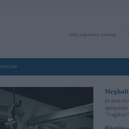
2026. augusztus 9., vasárnap
ZÍNHÁZ MA
Meghalt
65 éves ko
igazgatója 
"Tragikus 
méltatlan 
Rögtön d
adjuk tudtá