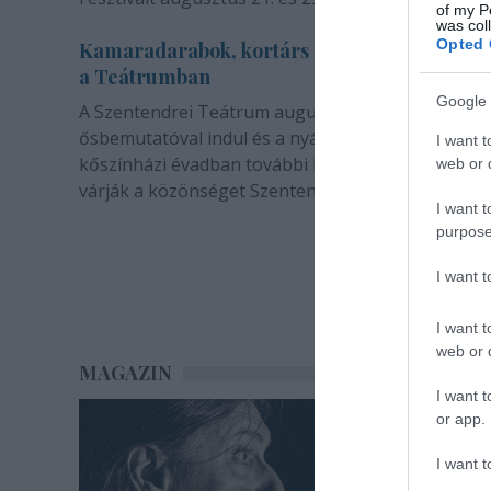
of my P
was col
Opted 
Kamaradarabok, kortárs drámák, koncertsz
a Teátrumban
Google 
A Szentendrei Teátrum augusztusban két
ősbemutatóval indul és a nyár végével sem zárul. 
I want t
kőszínházi évadban további bemutatók és előadá
web or d
várják a közönséget Szentendrén.
I want t
purpose
I want 
I want t
web or d
MAGAZIN
I want t
or app.
I want t