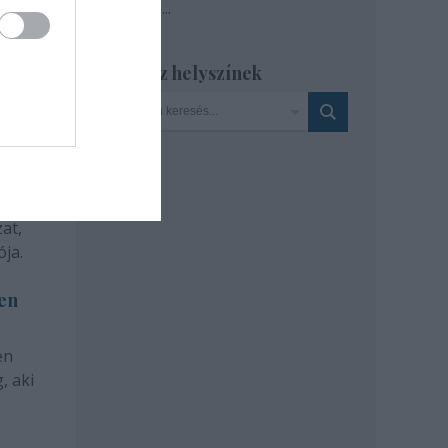
Tovább
...
Szinház helyszínek
at,
ja.
len
en
, aki