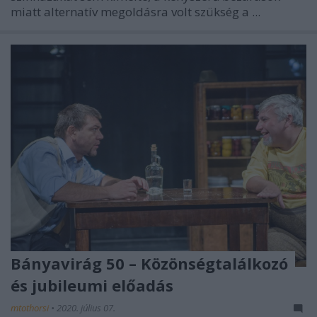
miatt alternatív megoldásra volt szükség a ...
Bányavirág 50 – Közönségtalálkozó
és jubileumi előadás
mtothorsi
•
2020. július 07.