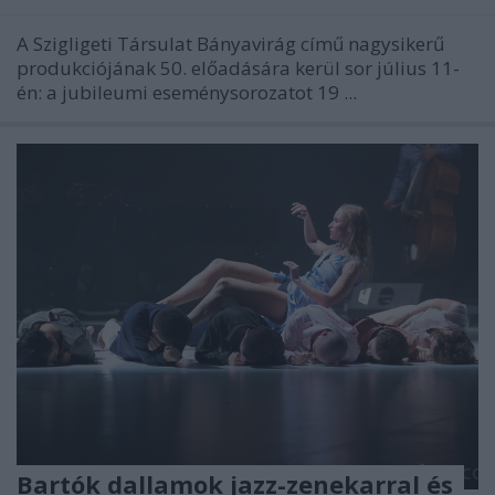
A Szigligeti Társulat Bányavirág című nagysikerű
produkciójának 50. előadására kerül sor július 11-
én: a jubileumi eseménysorozatot 19 ...
Bartók dallamok jazz-zenekarral és