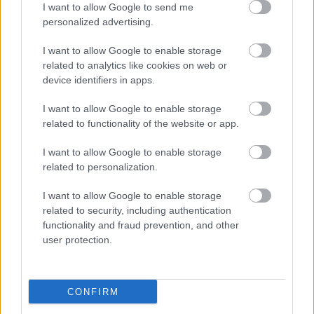
I want to allow Google to send me
personalized advertising.
I want to allow Google to enable storage
related to analytics like cookies on web or
device identifiers in apps.
I want to allow Google to enable storage
related to functionality of the website or app.
"Csak engedjenek át a határon,
I want to allow Google to enable storage
jövünk!"
related to personalization.
mtothorsi
•
2020. július 13.
I want to allow Google to enable storage
related to security, including authentication
Augusztus 21. és 29. között, a tervezett és már
functionality and fraud prevention, and other
meghirdetett versenyprogrammal, magas művészi
user protection.
értékű fesztiválkínálattal, és három workshoppal ...
CONFIRM