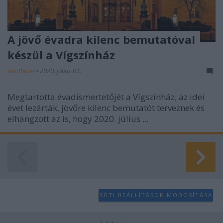
A jövő évadra kilenc bemutatóval
készül a Vígszínház
mtothorsi
•
2020. július 03.
Megtartotta évadismertetőjét a Vígszínház; az idei
évet lezárták, jövőre kilenc bemutatót terveznek és
elhangzott az is, hogy 2020. július ...
SÜTI BEÁLLÍTÁSOK MÓDOSÍTÁSA