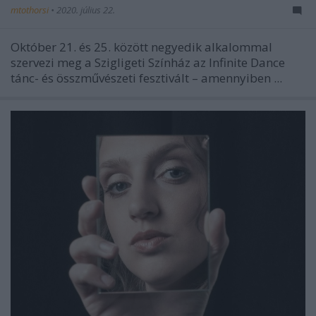
mtothorsi
•
2020. július 22.
Október 21. és 25. között negyedik alkalommal
szervezi meg a Szigligeti Színház az Infinite Dance
tánc- és összművészeti fesztivált – amennyiben ...