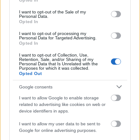
Opted In
use your data for below specified purposes in below Google
consent section.
I want to opt-out of the Sale of my
Personal Data.
Opted In
I want to opt-out of processing my
Personal Data for Targeted Advertising.
„Csonka évadot zárni nem felemelő
Opted In
érzés"
I want to opt-out of Collection, Use,
Retention, Sale, and/or Sharing of my
mtothorsi
•
2020. július 15.
Personal Data that Is Unrelated with the
Purposes for which it was collected.
Opted Out
Megtartotta évadzáró társulati ülését a Tomcsa
Sándor Színház. A világjárvány próbára tette az
Google consents
egész társulatot, de ennek ellenére ...
I want to allow Google to enable storage
related to advertising like cookies on web or
device identifiers in apps.
I want to allow my user data to be sent to
Google for online advertising purposes.