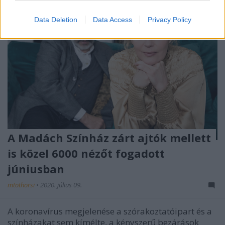
Data Deletion
Data Access
Privacy Policy
A Madách Színház zárt ajtók mellett
is közel 6000 nézőt fogadott
júniusban
mtothorsi
•
2020. július 09.
A koronavírus megjelenése a szórakoztatóipart és a
színházakat sem kímélte, a kényszerű bezárások