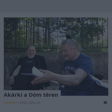
Akárki a Dóm téren
mtothorsi
•
2020. július 23.