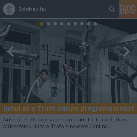
Színház.hu
Indul az e-Trafó online programsorozat
November 26-án, csütörtökön indul a Trafó Kortárs
Művészetek Háza e-Trafó elnevezésű online...