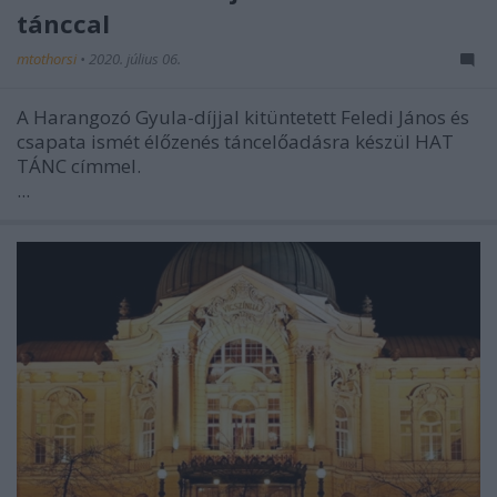
tánccal
mtothorsi
•
2020. július 06.
A Harangozó Gyula-díjjal kitüntetett Feledi János és
csapata ismét élőzenés táncelőadásra készül HAT
TÁNC címmel.
...