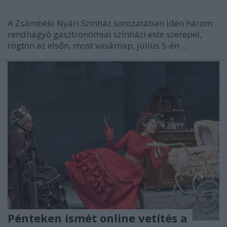
A Zsámbéki Nyári Színház sorozatában idén három
rendhagyó gasztronómiai színházi este szerepel,
rögtön az elsőn, most vasárnap, július 5-én ...
Pénteken ismét online vetítés a