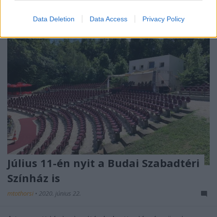
Data Deletion
Data Access
Privacy Policy
Július 11-én nyit a Budai Szabadtéri
Színház is
mtothorsi
•
2020. június 22.