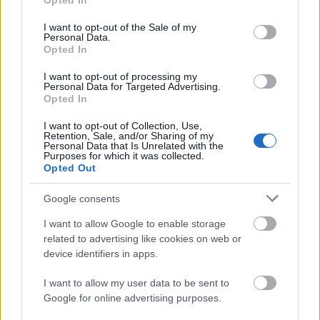
Opted In
use your data for below specified purposes in below Google
consent section.
I want to opt-out of the Sale of my
Personal Data.
Opted In
I want to opt-out of processing my
Personal Data for Targeted Advertising.
Opted In
TáncPark - Nyáresti táncélmény
I want to opt-out of Collection, Use,
Retention, Sale, and/or Sharing of my
Personal Data that Is Unrelated with the
élőben
Purposes for which it was collected.
Opted Out
mtothorsi
•
2020. június 24.
Google consents
Flamenco, tangó, kortárs és hagyományőrző magyar
I want to allow Google to enable storage
táncok júliusban Buda legnagyobb, ikonikus
related to advertising like cookies on web or
rendezvényhelyszínén, a Millenárison.
device identifiers in apps.
...
I want to allow my user data to be sent to
Google for online advertising purposes.