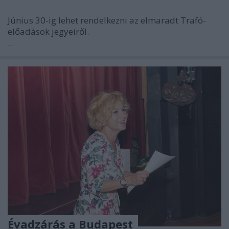
Június 30-ig lehet rendelkezni az elmaradt Trafó-
előadások jegyeiről.
...
Évadzárás a Budapest