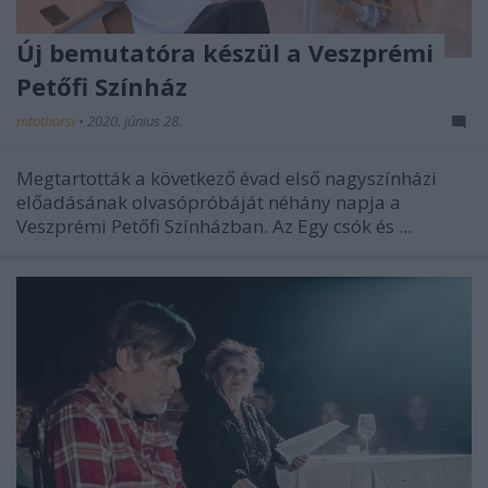
Új bemutatóra készül a Veszprémi
Petőfi Színház
mtothorsi
•
2020. június 28.
Megtartották a következő évad első nagyszínházi
előadásának olvasópróbáját néhány napja a
Veszprémi Petőfi Színházban. Az Egy csók és ...