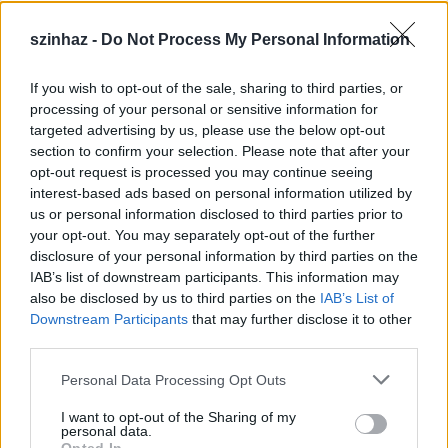
szinhaz -
Do Not Process My Personal Information
If you wish to opt-out of the sale, sharing to third parties, or
Július 5-én indul a Zsámbéki Nyári
processing of your personal or sensitive information for
targeted advertising by us, please use the below opt-out
Színház
section to confirm your selection. Please note that after your
opt-out request is processed you may continue seeing
mtothorsi
•
2020. június 26.
interest-based ads based on personal information utilized by
us or personal information disclosed to third parties prior to
A frissen felújított Zichy-kastély sajátos
your opt-out. You may separately opt-out of the further
atmoszférájú, nyitott belső udvarán álló színpadra
disclosure of your personal information by third parties on the
tervezik idén az előadások java részét, de lesz ...
IAB’s list of downstream participants. This information may
also be disclosed by us to third parties on the
IAB’s List of
Downstream Participants
that may further disclose it to other
third parties.
Please note that this website/app uses one or more Google
Personal Data Processing Opt Outs
services and may gather and store information including but
not limited to your visit or usage behaviour. You may click to
I want to opt-out of the Sharing of my
personal data.
grant or deny consent to Google and its third-party tags to