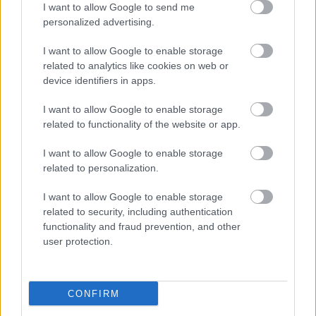
I want to allow Google to send me
personalized advertising.
I want to allow Google to enable storage
related to analytics like cookies on web or
device identifiers in apps.
I want to allow Google to enable storage
related to functionality of the website or app.
I want to allow Google to enable storage
related to personalization.
Kaszás Attila-díj - elindult a
I want to allow Google to enable storage
közönségszavazás
related to security, including authentication
functionality and fraud prevention, and other
mtothorsi
•
2020. június 23.
user protection.
Már lehet szavazni a Kaszás Attila-díj jelöltjeire:
Csankó Zoltánra (Győri Nemzeti Színház), Földes
CONFIRM
Tamásra (Budapesti Operettszínház) és ...