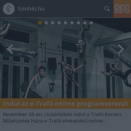
Színház.hu
Indul az e-Trafó online programsorozat
November 26-án, csütörtökön indul a Trafó Kortárs
Művészetek Háza e-Trafó elnevezésű online...