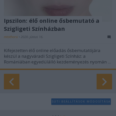
Ipszilon: élő online ősbemutató a
Szigligeti Színházban
mtothorsi
•
2020. június 16.
Kifejezetten élő online előadás ősbemutatójára
készül a nagyváradi Szigligeti Színház: a
Romániában egyedülálló kezdeményezés nyomán ...
SÜTI BEÁLLÍTÁSOK MÓDOSÍTÁSA