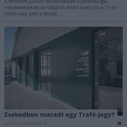
A tervezett júniusi nyitás helyett a járványügyi
intézkedések és az időjárás miatt csak július 11-én
nyílik meg idén a Budai ...
Zsebedben maradt egy Trafó-jegy?
mtothorsi
•
2020. június 18.