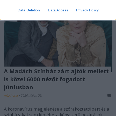
Data Deletion
Data Access
Privacy Policy
A Madách Színház zárt ajtók mellett
is közel 6000 nézőt fogadott
júniusban
mtothorsi
•
2020. július 09.
A koronavírus megjelenése a szórakoztatóipart és a
színházakat sem kímélte, a kényszerű bezárások