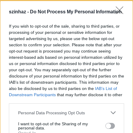
szinhaz -
Do Not Process My Personal Information
If you wish to opt-out of the sale, sharing to third parties, or
Épül a Dóm téri szabadtéri színpad
processing of your personal or sensitive information for
targeted advertising by us, please use the below opt-out
mtothorsi
•
2020. július 16.
section to confirm your selection. Please note that after your
opt-out request is processed you may continue seeing
Megkezdődött a Szegedi Szabadtéri Játékok Dóm
interest-based ads based on personal information utilized by
téri játszóhelyének építése. A fesztivál ikonikus
us or personal information disclosed to third parties prior to
helyszínének számító téren elsőként ...
your opt-out. You may separately opt-out of the further
disclosure of your personal information by third parties on the
IAB’s list of downstream participants. This information may
also be disclosed by us to third parties on the
IAB’s List of
Downstream Participants
that may further disclose it to other
third parties.
Please note that this website/app uses one or more Google
Personal Data Processing Opt Outs
services and may gather and store information including but
not limited to your visit or usage behaviour. You may click to
I want to opt-out of the Sharing of my
personal data.
grant or deny consent to Google and its third-party tags to