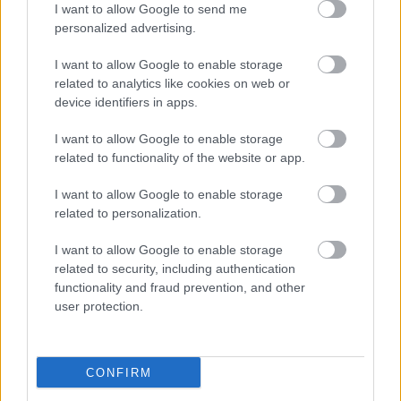
I want to allow Google to send me
personalized advertising.
I want to allow Google to enable storage
related to analytics like cookies on web or
device identifiers in apps.
I want to allow Google to enable storage
related to functionality of the website or app.
"Csak engedjenek át a határon,
I want to allow Google to enable storage
jövünk!"
related to personalization.
mtothorsi
•
2020. július 13.
I want to allow Google to enable storage
related to security, including authentication
Augusztus 21. és 29. között, a tervezett és már
functionality and fraud prevention, and other
meghirdetett versenyprogrammal, magas művészi
user protection.
értékű fesztiválkínálattal, és három workshoppal ...
CONFIRM