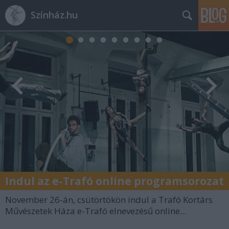
Színház.hu
Indul az e-Trafó online programsorozat
November 26-án, csütörtökön indul a Trafó Kortárs
Művészetek Háza e-Trafó elnevezésű online...