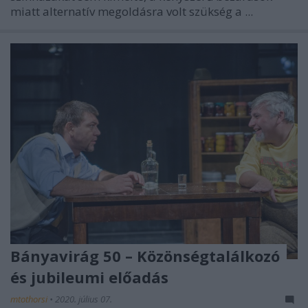
miatt alternatív megoldásra volt szükség a ...
Bányavirág 50 – Közönségtalálkozó
és jubileumi előadás
mtothorsi
•
2020. július 07.