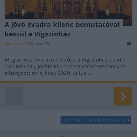
A jövő évadra kilenc bemutatóval
készül a Vígszínház
mtothorsi
•
2020. július 03.
Megtartotta évadismertetőjét a Vígszínház; az idei
évet lezárták, jövőre kilenc bemutatót terveznek és
elhangzott az is, hogy 2020. július ...
SÜTI BEÁLLÍTÁSOK MÓDOSÍTÁSA