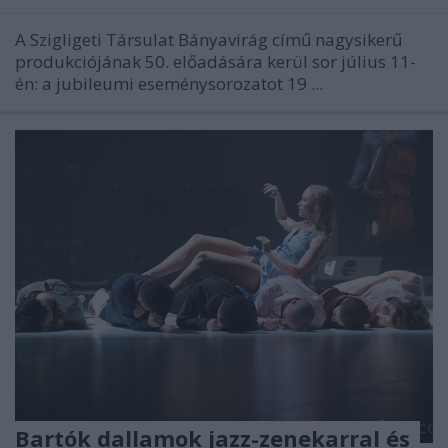
A Szigligeti Társulat Bányavirág című nagysikerű
produkciójának 50. előadására kerül sor július 11-
én: a jubileumi eseménysorozatot 19 ...
Bartók dallamok jazz-zenekarral és