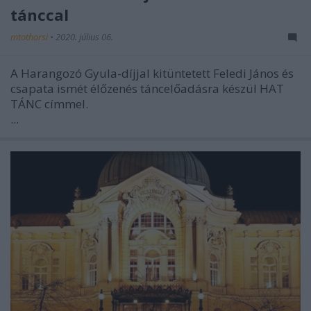
tánccal
mtothorsi
•
2020. július 06.
A Harangozó Gyula-díjjal kitüntetett Feledi János és
csapata ismét élőzenés táncelőadásra készül HAT
TÁNC címmel.
...