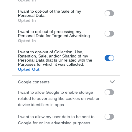
Opted In
use your data for below specified purposes in below Google
consent section.
I want to opt-out of the Sale of my
Personal Data.
Opted In
I want to opt-out of processing my
Personal Data for Targeted Advertising.
„Csonka évadot zárni nem felemelő
Opted In
érzés"
I want to opt-out of Collection, Use,
Retention, Sale, and/or Sharing of my
mtothorsi
•
2020. július 15.
Personal Data that Is Unrelated with the
Purposes for which it was collected.
Opted Out
Megtartotta évadzáró társulati ülését a Tomcsa
Sándor Színház. A világjárvány próbára tette az
Google consents
egész társulatot, de ennek ellenére ...
I want to allow Google to enable storage
related to advertising like cookies on web or
device identifiers in apps.
I want to allow my user data to be sent to
Google for online advertising purposes.