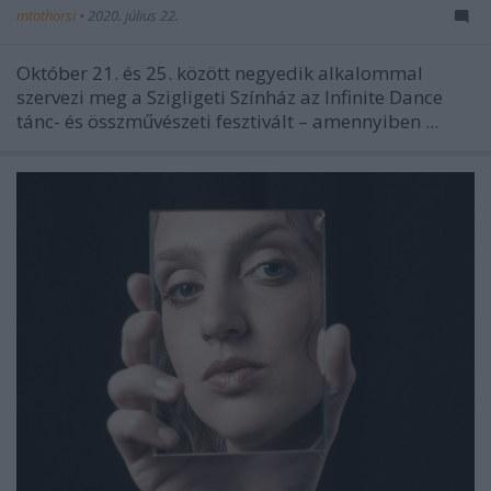
mtothorsi
•
2020. július 22.
Október 21. és 25. között negyedik alkalommal
szervezi meg a Szigligeti Színház az Infinite Dance
tánc- és összművészeti fesztivált – amennyiben ...