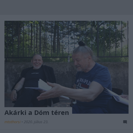
Akárki a Dóm téren
mtothorsi
•
2020. július 23.