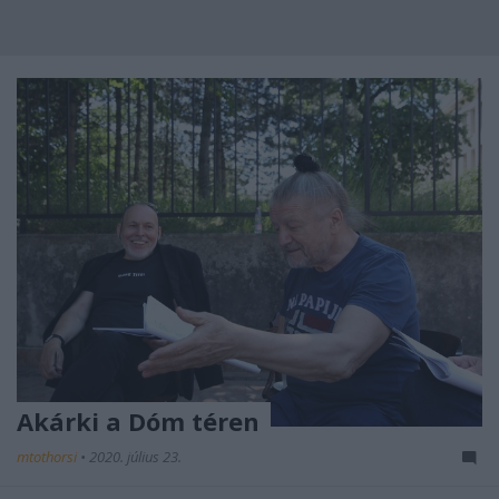
Akárki a Dóm téren
mtothorsi
•
2020. július 23.