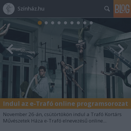
Színház.hu
Indul az e-Trafó online programsorozat
November 26-án, csütörtökön indul a Trafó Kortárs
Művészetek Háza e-Trafó elnevezésű online...