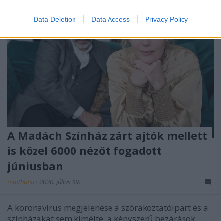
Data Deletion
Data Access
Privacy Policy
A Madách Színház zárt ajtók mellett
is közel 6000 nézőt fogadott
júniusban
mtothorsi
•
2020. július 09.
A koronavírus megjelenése a szórakoztatóipart és a
színházakat sem kímélte, a kényszerű bezárások