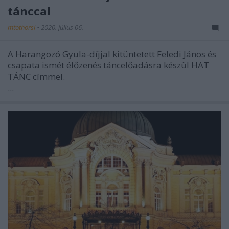
tánccal
mtothorsi
•
2020. július 06.
A Harangozó Gyula-díjjal kitüntetett Feledi János és
csapata ismét élőzenés táncelőadásra készül HAT
TÁNC címmel.
...