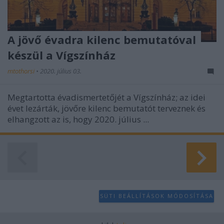
A jövő évadra kilenc bemutatóval
készül a Vígszínház
mtothorsi
•
2020. július 03.
Megtartotta évadismertetőjét a Vígszínház; az idei
évet lezárták, jövőre kilenc bemutatót terveznek és
elhangzott az is, hogy 2020. július ...
SÜTI BEÁLLÍTÁSOK MÓDOSÍTÁSA