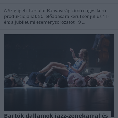
A Szigligeti Társulat Bányavirág című nagysikerű
produkciójának 50. előadására kerül sor július 11-
én: a jubileumi eseménysorozatot 19 ...
Bartók dallamok jazz-zenekarral és