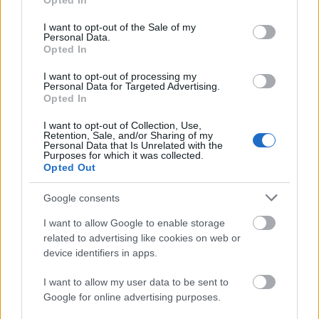
Opted In
use your data for below specified purposes in below Google
consent section.
I want to opt-out of the Sale of my
Personal Data.
Opted In
I want to opt-out of processing my
Personal Data for Targeted Advertising.
„Csonka évadot zárni nem felemelő
Opted In
érzés"
I want to opt-out of Collection, Use,
Retention, Sale, and/or Sharing of my
mtothorsi
•
2020. július 15.
Personal Data that Is Unrelated with the
Purposes for which it was collected.
Opted Out
Megtartotta évadzáró társulati ülését a Tomcsa
Sándor Színház. A világjárvány próbára tette az
Google consents
egész társulatot, de ennek ellenére ...
I want to allow Google to enable storage
related to advertising like cookies on web or
device identifiers in apps.
I want to allow my user data to be sent to
Google for online advertising purposes.