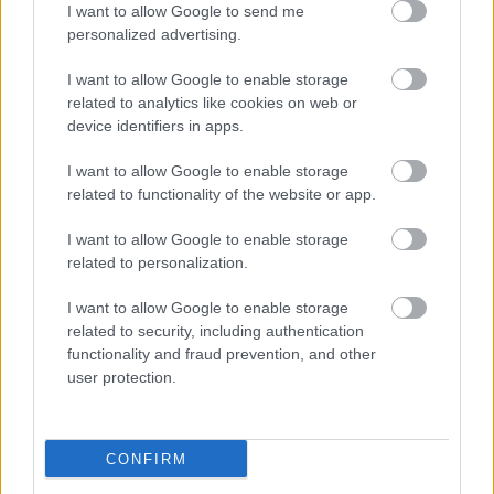
I want to allow Google to send me
personalized advertising.
I want to allow Google to enable storage
related to analytics like cookies on web or
device identifiers in apps.
I want to allow Google to enable storage
related to functionality of the website or app.
"Csak engedjenek át a határon,
I want to allow Google to enable storage
jövünk!"
related to personalization.
mtothorsi
•
2020. július 13.
I want to allow Google to enable storage
related to security, including authentication
Augusztus 21. és 29. között, a tervezett és már
functionality and fraud prevention, and other
meghirdetett versenyprogrammal, magas művészi
user protection.
értékű fesztiválkínálattal, és három workshoppal ...
CONFIRM