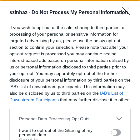
szinhaz -
Do Not Process My Personal Information
If you wish to opt-out of the sale, sharing to third parties, or
Épül a Dóm téri szabadtéri színpad
processing of your personal or sensitive information for
targeted advertising by us, please use the below opt-out
mtothorsi
•
2020. július 16.
section to confirm your selection. Please note that after your
opt-out request is processed you may continue seeing
Megkezdődött a Szegedi Szabadtéri Játékok Dóm
interest-based ads based on personal information utilized by
téri játszóhelyének építése. A fesztivál ikonikus
us or personal information disclosed to third parties prior to
helyszínének számító téren elsőként ...
your opt-out. You may separately opt-out of the further
disclosure of your personal information by third parties on the
IAB’s list of downstream participants. This information may
also be disclosed by us to third parties on the
IAB’s List of
Downstream Participants
that may further disclose it to other
third parties.
Please note that this website/app uses one or more Google
Personal Data Processing Opt Outs
services and may gather and store information including but
not limited to your visit or usage behaviour. You may click to
I want to opt-out of the Sharing of my
personal data.
grant or deny consent to Google and its third-party tags to