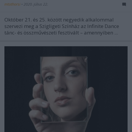
mtothorsi
•
2020. július 22.
Október 21. és 25. között negyedik alkalommal
szervezi meg a Szigligeti Színház az Infinite Dance
tánc- és összművészeti fesztivált – amennyiben ...