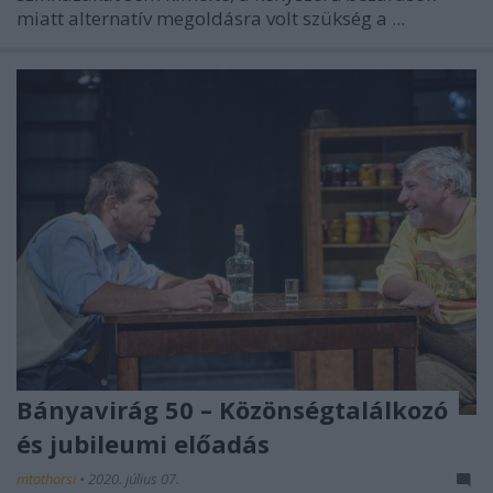
miatt alternatív megoldásra volt szükség a ...
Bányavirág 50 – Közönségtalálkozó
és jubileumi előadás
mtothorsi
•
2020. július 07.