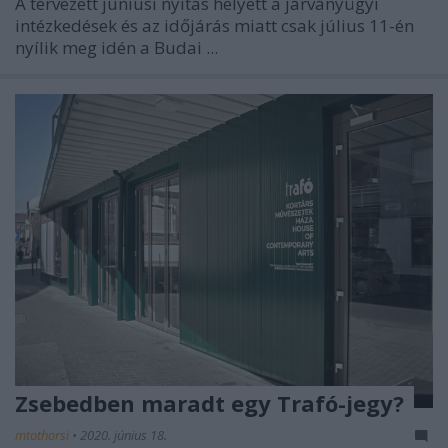
A tervezett júniusi nyitás helyett a járványügyi
intézkedések és az időjárás miatt csak július 11-én
nyílik meg idén a Budai ...
Zsebedben maradt egy Trafó-jegy?
mtothorsi
•
2020. június 18.