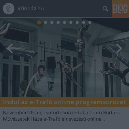
Színház.hu
Indul az e-Trafó online programsorozat
November 26-án, csütörtökön indul a Trafó Kortárs
Művészetek Háza e-Trafó elnevezésű online...