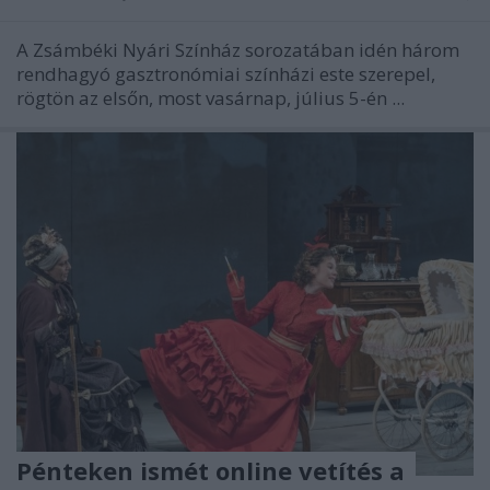
A Zsámbéki Nyári Színház sorozatában idén három
rendhagyó gasztronómiai színházi este szerepel,
rögtön az elsőn, most vasárnap, július 5-én ...
Pénteken ismét online vetítés a