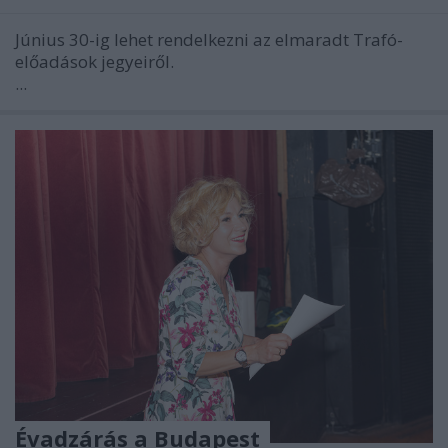
Június 30-ig lehet rendelkezni az elmaradt Trafó-
előadások jegyeiről.
...
Évadzárás a Budapest