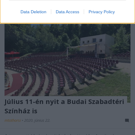
Data Deletion
Data Access
Privacy Policy
Július 11-én nyit a Budai Szabadtéri
Színház is
mtothorsi
•
2020. június 22.