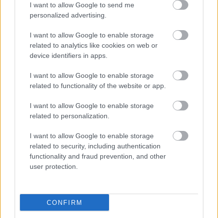
I want to allow Google to send me
personalized advertising.
I want to allow Google to enable storage
related to analytics like cookies on web or
device identifiers in apps.
I want to allow Google to enable storage
related to functionality of the website or app.
I want to allow Google to enable storage
related to personalization.
Kaszás Attila-díj - elindult a
I want to allow Google to enable storage
közönségszavazás
related to security, including authentication
functionality and fraud prevention, and other
mtothorsi
•
2020. június 23.
user protection.
Már lehet szavazni a Kaszás Attila-díj jelöltjeire:
Csankó Zoltánra (Győri Nemzeti Színház), Földes
CONFIRM
Tamásra (Budapesti Operettszínház) és ...