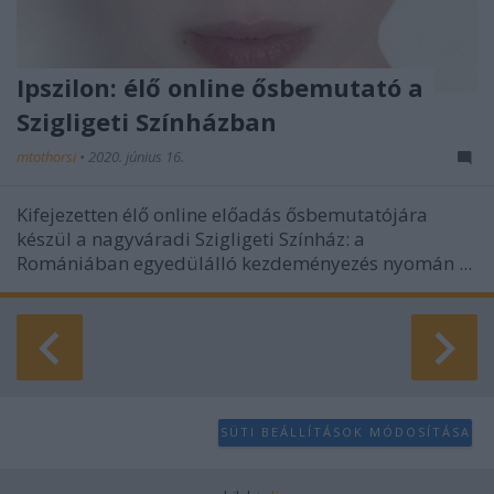
Ipszilon: élő online ősbemutató a
Szigligeti Színházban
mtothorsi
•
2020. június 16.
Kifejezetten élő online előadás ősbemutatójára
készül a nagyváradi Szigligeti Színház: a
Romániában egyedülálló kezdeményezés nyomán ...
SÜTI BEÁLLÍTÁSOK MÓDOSÍTÁSA