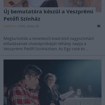
Új bemutatóra készül a Veszprémi
Petőfi Színház
mtothorsi
•
2020. június 28.
Megtartották a következő évad első nagyszínházi
előadásának olvasópróbáját néhány napja a
Veszprémi Petőfi Színházban. Az Egy csók és ...