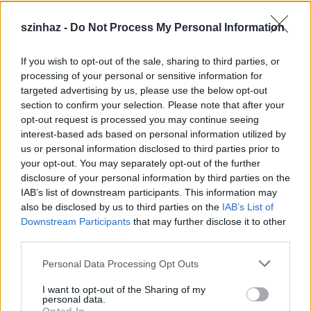
szinhaz -
Do Not Process My Personal Information
If you wish to opt-out of the sale, sharing to third parties, or
Július 5-én indul a Zsámbéki Nyári
processing of your personal or sensitive information for
targeted advertising by us, please use the below opt-out
Színház
section to confirm your selection. Please note that after your
opt-out request is processed you may continue seeing
mtothorsi
•
2020. június 26.
interest-based ads based on personal information utilized by
us or personal information disclosed to third parties prior to
A frissen felújított Zichy-kastély sajátos
your opt-out. You may separately opt-out of the further
atmoszférájú, nyitott belső udvarán álló színpadra
disclosure of your personal information by third parties on the
tervezik idén az előadások java részét, de lesz ...
IAB’s list of downstream participants. This information may
also be disclosed by us to third parties on the
IAB’s List of
Downstream Participants
that may further disclose it to other
third parties.
Please note that this website/app uses one or more Google
Personal Data Processing Opt Outs
services and may gather and store information including but
not limited to your visit or usage behaviour. You may click to
I want to opt-out of the Sharing of my
personal data.
grant or deny consent to Google and its third-party tags to