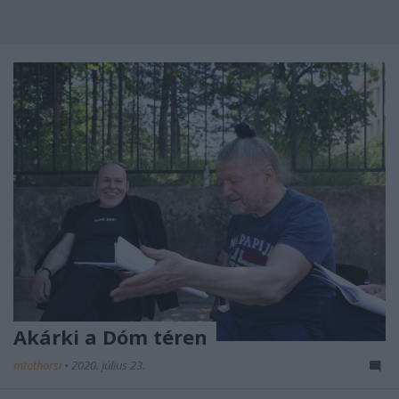
Akárki a Dóm téren
mtothorsi
•
2020. július 23.