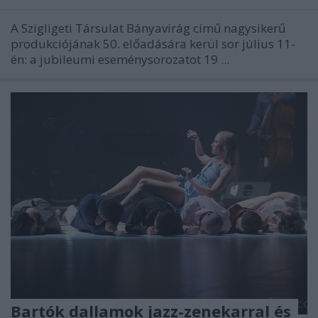
A Szigligeti Társulat Bányavirág című nagysikerű
produkciójának 50. előadására kerül sor július 11-
én: a jubileumi eseménysorozatot 19 ...
Bartók dallamok jazz-zenekarral és