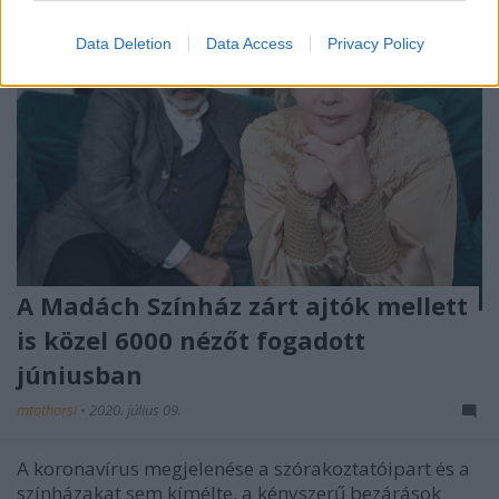
Data Deletion
Data Access
Privacy Policy
A Madách Színház zárt ajtók mellett
is közel 6000 nézőt fogadott
júniusban
mtothorsi
•
2020. július 09.
A koronavírus megjelenése a szórakoztatóipart és a
színházakat sem kímélte, a kényszerű bezárások