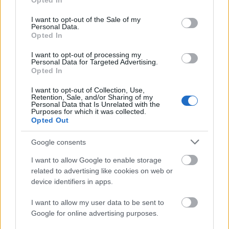
Opted In
use your data for below specified purposes in below Google
consent section.
I want to opt-out of the Sale of my
Personal Data.
Opted In
I want to opt-out of processing my
Personal Data for Targeted Advertising.
„Csonka évadot zárni nem felemelő
Opted In
érzés"
I want to opt-out of Collection, Use,
Retention, Sale, and/or Sharing of my
mtothorsi
•
2020. július 15.
Personal Data that Is Unrelated with the
Purposes for which it was collected.
Opted Out
Megtartotta évadzáró társulati ülését a Tomcsa
Sándor Színház. A világjárvány próbára tette az
Google consents
egész társulatot, de ennek ellenére ...
I want to allow Google to enable storage
related to advertising like cookies on web or
device identifiers in apps.
I want to allow my user data to be sent to
Google for online advertising purposes.