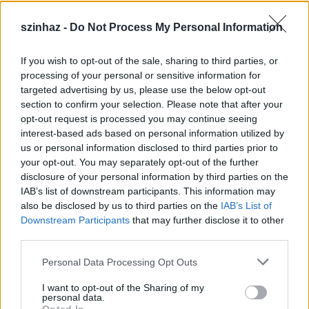
szinhaz -
Do Not Process My Personal Information
If you wish to opt-out of the sale, sharing to third parties, or
Épül a Dóm téri szabadtéri színpad
processing of your personal or sensitive information for
targeted advertising by us, please use the below opt-out
mtothorsi
•
2020. július 16.
section to confirm your selection. Please note that after your
opt-out request is processed you may continue seeing
Megkezdődött a Szegedi Szabadtéri Játékok Dóm
interest-based ads based on personal information utilized by
téri játszóhelyének építése. A fesztivál ikonikus
us or personal information disclosed to third parties prior to
helyszínének számító téren elsőként ...
your opt-out. You may separately opt-out of the further
disclosure of your personal information by third parties on the
IAB’s list of downstream participants. This information may
also be disclosed by us to third parties on the
IAB’s List of
Downstream Participants
that may further disclose it to other
third parties.
Please note that this website/app uses one or more Google
Personal Data Processing Opt Outs
services and may gather and store information including but
not limited to your visit or usage behaviour. You may click to
I want to opt-out of the Sharing of my
personal data.
grant or deny consent to Google and its third-party tags to