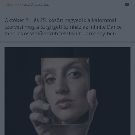
mtothorsi
•
2020. július 22.
Október 21. és 25. között negyedik alkalommal
szervezi meg a Szigligeti Színház az Infinite Dance
tánc- és összművészeti fesztivált – amennyiben ...