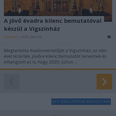
A jövő évadra kilenc bemutatóval
készül a Vígszínház
mtothorsi
•
2020. július 03.
Megtartotta évadismertetőjét a Vígszínház; az idei
évet lezárták, jövőre kilenc bemutatót terveznek és
elhangzott az is, hogy 2020. július ...
SÜTI BEÁLLÍTÁSOK MÓDOSÍTÁSA