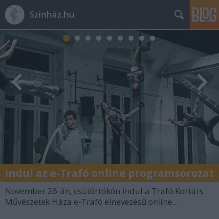
Színház.hu
Indul az e-Trafó online programsorozat
November 26-án, csütörtökön indul a Trafó Kortárs
Művészetek Háza e-Trafó elnevezésű online...