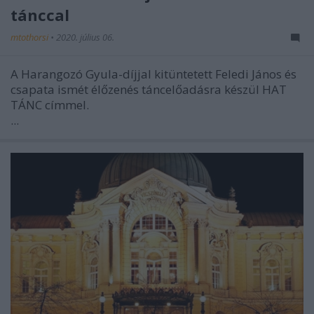
tánccal
mtothorsi
•
2020. július 06.
A Harangozó Gyula-díjjal kitüntetett Feledi János és
csapata ismét élőzenés táncelőadásra készül HAT
TÁNC címmel.
...