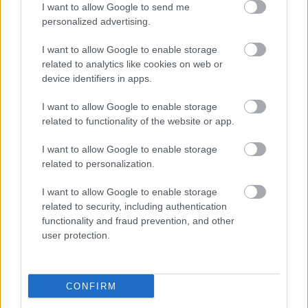
I want to allow Google to send me
personalized advertising.
I want to allow Google to enable storage
related to analytics like cookies on web or
device identifiers in apps.
I want to allow Google to enable storage
related to functionality of the website or app.
"Csak engedjenek át a határon,
I want to allow Google to enable storage
jövünk!"
related to personalization.
mtothorsi
•
2020. július 13.
I want to allow Google to enable storage
related to security, including authentication
Augusztus 21. és 29. között, a tervezett és már
functionality and fraud prevention, and other
meghirdetett versenyprogrammal, magas művészi
user protection.
értékű fesztiválkínálattal, és három workshoppal ...
CONFIRM