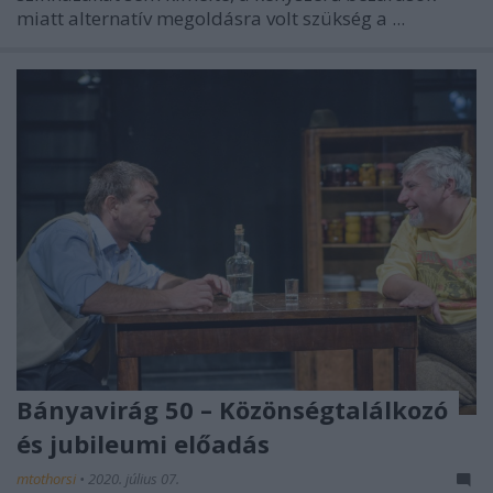
miatt alternatív megoldásra volt szükség a ...
Bányavirág 50 – Közönségtalálkozó
és jubileumi előadás
mtothorsi
•
2020. július 07.