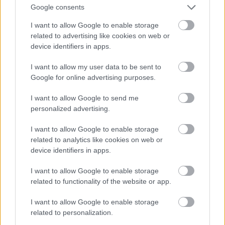
2014.
21. hét
87
poszt
Google consents
2014.
20. hét
79
poszt
I want to allow Google to enable storage
2014.
19. hét
80
poszt
related to advertising like cookies on web or
2014.
18. hét
73
poszt
device identifiers in apps.
2014.
17. hét
75
poszt
2014.
16. hét
83
poszt
I want to allow my user data to be sent to
2014.
15. hét
80
poszt
Google for online advertising purposes.
2014.
14. hét
90
poszt
2014.
13. hét
79
poszt
I want to allow Google to send me
2014.
12. hét
95
poszt
personalized advertising.
2014.
11. hét
78
poszt
2014.
10. hét
85
poszt
I want to allow Google to enable storage
2014.
9. hét
86
poszt
related to analytics like cookies on web or
2014.
8. hét
78
poszt
device identifiers in apps.
2014.
7. hét
74
poszt
2014.
6. hét
79
poszt
I want to allow Google to enable storage
2014.
5. hét
84
poszt
related to functionality of the website or app.
2014.
4. hét
80
poszt
I want to allow Google to enable storage
2014.
3. hét
78
poszt
related to personalization.
2014.
2. hét
79
poszt