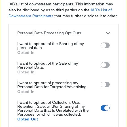
IAB’s list of downstream participants. This information may
2014.
41. hét
75
poszt
also be disclosed by us to third parties on the
IAB’s List of
2014.
40. hét
78
poszt
Downstream Participants
that may further disclose it to other
2014.
39. hét
86
poszt
third parties.
2014.
38. hét
77
poszt
2014.
37. hét
80
poszt
Please note that this website/app uses one or more Google
Personal Data Processing Opt Outs
2014.
36. hét
88
poszt
services and may gather and store information including but
2014.
35. hét
75
poszt
not limited to your visit or usage behaviour. You may click to
I want to opt-out of the Sharing of my
personal data.
2014.
34. hét
68
poszt
grant or deny consent to Google and its third-party tags to
Opted In
2014.
33. hét
50
poszt
use your data for below specified purposes in below Google
2014.
32. hét
45
poszt
consent section.
I want to opt-out of the Sale of my
2014.
31. hét
49
poszt
Personal Data.
Opted In
2014.
30. hét
34
poszt
2014.
29. hét
35
poszt
I want to opt-out of processing my
2014.
28. hét
40
poszt
Personal Data for Targeted Advertising.
2014.
27. hét
44
poszt
Opted In
2014.
26. hét
41
poszt
I want to opt-out of Collection, Use,
2014.
25. hét
54
poszt
Retention, Sale, and/or Sharing of my
2014.
24. hét
59
poszt
Personal Data that Is Unrelated with the
Purposes for which it was collected.
2014.
23. hét
72
poszt
Opted Out
2014.
22. hét
84
poszt