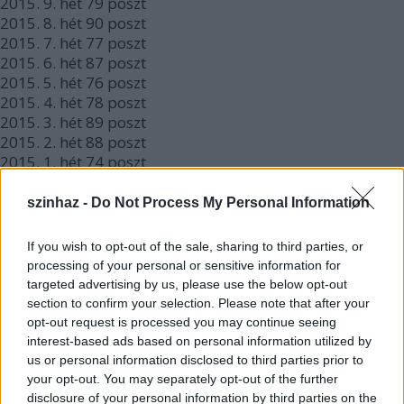
2015.
9. hét
79
poszt
2015.
8. hét
90
poszt
2015.
7. hét
77
poszt
2015.
6. hét
87
poszt
2015.
5. hét
76
poszt
2015.
4. hét
78
poszt
2015.
3. hét
89
poszt
2015.
2. hét
88
poszt
2015.
1. hét
74
poszt
2015.
0. hét
36
poszt
2014.
52. hét
30
poszt
szinhaz -
Do Not Process My Personal Information
2014.
51. hét
64
poszt
2014.
50. hét
71
poszt
If you wish to opt-out of the sale, sharing to third parties, or
2014.
49. hét
82
poszt
processing of your personal or sensitive information for
2014.
48. hét
88
poszt
targeted advertising by us, please use the below opt-out
2014.
47. hét
92
poszt
section to confirm your selection. Please note that after your
2014.
46. hét
84
poszt
opt-out request is processed you may continue seeing
2014.
45. hét
86
poszt
interest-based ads based on personal information utilized by
2014.
44. hét
79
poszt
us or personal information disclosed to third parties prior to
2014.
43. hét
76
poszt
your opt-out. You may separately opt-out of the further
2014.
42. hét
73
poszt
disclosure of your personal information by third parties on the