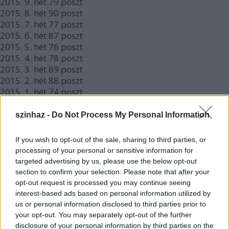
2015.
9. hét
79
poszt
2015.
8. hét
90
poszt
2015.
7. hét
77
poszt
2015.
6. hét
87
poszt
2015.
5. hét
76
poszt
2015.
4. hét
78
poszt
2015.
3. hét
89
poszt
2015.
2. hét
88
poszt
2015.
1. hét
74
poszt
2015.
0. hét
36
poszt
2014.
52. hét
30
poszt
szinhaz -
Do Not Process My Personal Information
2014.
51. hét
64
poszt
2014.
50. hét
71
poszt
If you wish to opt-out of the sale, sharing to third parties, or
2014.
49. hét
82
poszt
processing of your personal or sensitive information for
2014.
48. hét
88
poszt
targeted advertising by us, please use the below opt-out
2014.
47. hét
92
poszt
section to confirm your selection. Please note that after your
2014.
46. hét
84
poszt
opt-out request is processed you may continue seeing
2014.
45. hét
86
poszt
interest-based ads based on personal information utilized by
2014.
44. hét
79
poszt
us or personal information disclosed to third parties prior to
2014.
43. hét
76
poszt
your opt-out. You may separately opt-out of the further
2014.
42. hét
73
poszt
disclosure of your personal information by third parties on the