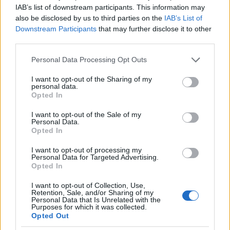
IAB’s list of downstream participants. This information may
2014.
41. hét
75
poszt
also be disclosed by us to third parties on the
IAB’s List of
2014.
40. hét
78
poszt
Downstream Participants
that may further disclose it to other
2014.
39. hét
86
poszt
third parties.
2014.
38. hét
77
poszt
2014.
37. hét
80
poszt
Please note that this website/app uses one or more Google
Personal Data Processing Opt Outs
2014.
36. hét
88
poszt
services and may gather and store information including but
2014.
35. hét
75
poszt
not limited to your visit or usage behaviour. You may click to
I want to opt-out of the Sharing of my
personal data.
2014.
34. hét
68
poszt
grant or deny consent to Google and its third-party tags to
Opted In
2014.
33. hét
50
poszt
use your data for below specified purposes in below Google
2014.
32. hét
45
poszt
consent section.
I want to opt-out of the Sale of my
2014.
31. hét
49
poszt
Personal Data.
Opted In
2014.
30. hét
34
poszt
2014.
29. hét
35
poszt
I want to opt-out of processing my
2014.
28. hét
40
poszt
Personal Data for Targeted Advertising.
2014.
27. hét
44
poszt
Opted In
2014.
26. hét
41
poszt
I want to opt-out of Collection, Use,
2014.
25. hét
54
poszt
Retention, Sale, and/or Sharing of my
2014.
24. hét
59
poszt
Personal Data that Is Unrelated with the
Purposes for which it was collected.
2014.
23. hét
72
poszt
Opted Out
2014.
22. hét
84
poszt