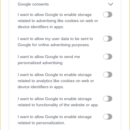
2014.
21. hét
87
poszt
Google consents
2014.
20. hét
79
poszt
I want to allow Google to enable storage
2014.
19. hét
80
poszt
related to advertising like cookies on web or
2014.
18. hét
73
poszt
device identifiers in apps.
2014.
17. hét
75
poszt
2014.
16. hét
83
poszt
I want to allow my user data to be sent to
2014.
15. hét
80
poszt
Google for online advertising purposes.
2014.
14. hét
90
poszt
2014.
13. hét
79
poszt
I want to allow Google to send me
2014.
12. hét
95
poszt
personalized advertising.
2014.
11. hét
78
poszt
2014.
10. hét
85
poszt
I want to allow Google to enable storage
2014.
9. hét
86
poszt
related to analytics like cookies on web or
2014.
8. hét
78
poszt
device identifiers in apps.
2014.
7. hét
74
poszt
2014.
6. hét
79
poszt
I want to allow Google to enable storage
2014.
5. hét
84
poszt
related to functionality of the website or app.
2014.
4. hét
80
poszt
I want to allow Google to enable storage
2014.
3. hét
78
poszt
related to personalization.
2014.
2. hét
79
poszt