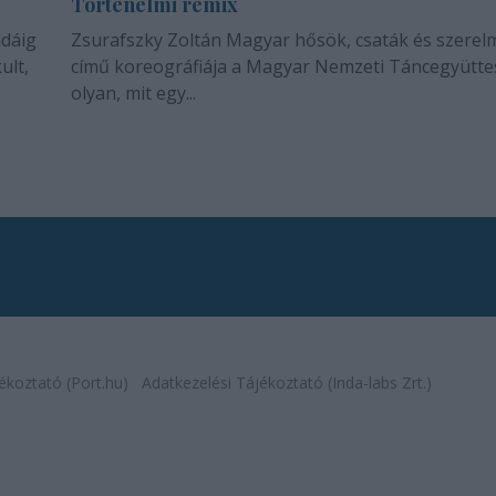
Történelmi remix
idáig
Zsurafszky Zoltán Magyar hősök, csaták és szerel
ult,
című koreográfiája a Magyar Nemzeti Táncegyütte
olyan, mit egy...
ékoztató (Port.hu)
Adatkezelési Tájékoztató (Inda-labs Zrt.)