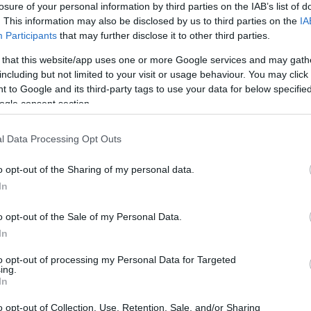
losure of your personal information by third parties on the IAB’s list of
. This information may also be disclosed by us to third parties on the
IA
Participants
that may further disclose it to other third parties.
 that this website/app uses one or more Google services and may gath
including but not limited to your visit or usage behaviour. You may click 
 to Google and its third-party tags to use your data for below specifi
Sodró Eliza: "Színészként a katarzist nem
ogle consent section.
tudjuk garantálni"
l Data Processing Opt Outs
„Ilyen rendkívüli és teljesen egyedi helyzette
még nem kellett szembenéznünk.”
o opt-out of the Sharing of my personal data.
ok
Az Előadóművészi Jogvédő Iroda saját forrásából se
In
pad!
azokat az előadóművészeket, akik a koronavírus
o opt-out of the Sale of my Personal Data.
terjedését megakadályozó és érthető kormányzati
In
intézkedések mentén az elmaradó előadásaik miatt.
to opt-out of processing my Personal Data for Targeted
Őze Áron: „a színház élő műfaj, amelynek var
ing.
In
a művész és néző közvetlen találkozásában rej
o opt-out of Collection, Use, Retention, Sale, and/or Sharing
A Bartók Kamaraszínház és Művészetek Háza