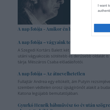
I want t
authenti
A nap fotója - Amikor én halott voltam
A nap fotója – vágyaink természetéről
A Szegedi Kortárs Balett két darabja a másik emb
utáni vágyakozás sötétebb és derűsebb oldalát is
tárja. Mészáros Csaba előadásfotói.
A nap fotója – Az átnevelhetetlen
Fullajtár Andrea egy eltökélt, ám Putyin rezsimjéve
szemben védtelen orosz újságírónőt alakít a buda
Katona legújabb bemutatójában.
Gyurkó Henrik bábművész 60 év után szögr