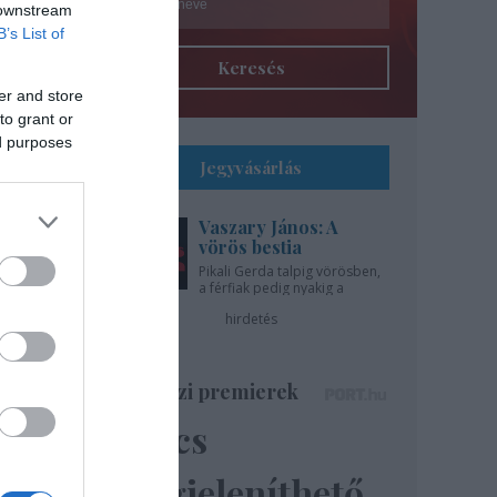
 downstream
B’s List of
Keresés
er and store
to grant or
ed purposes
Jegyvásárlás
Vaszary János: A
l
vörös bestia
Pikali Gerda talpig vörösben,
a férfiak pedig nyakig a
gíti
pácban - az Újszínházban!
hirdetés
..
Színházi premierek
Nincs
ázsa
lik”
megjeleníthető