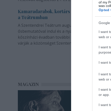
of my P
was col
Opted 
Kamaradarabok, kortárs drámák, koncertsz
a Teátrumban
Google 
A Szentendrei Teátrum augusztusban két
ősbemutatóval indul és a nyár végével sem zárul. 
I want t
kőszínházi évadban további bemutatók és előadá
web or d
várják a közönséget Szentendrén.
I want t
purpose
I want 
I want t
web or d
MAGAZIN
I want t
or app.
I want t