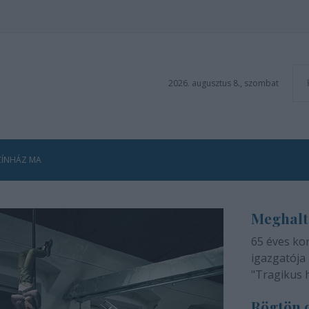
2026. augusztus 8., szombat
ZÍNHÁZ MA
Meghalt
65 éves ko
igazgatója 
"Tragikus 
méltatlan 
Rögtön d
adjuk tudtá