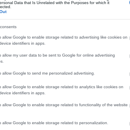
ersonal Data that Is Unrelated with the Purposes for which it
Magyarországon elsőként előleget fizet jövedelem
lected.
Out
ínház
nélkül maradt színészeinek a koronavírus-járvány 
bevezetett korlátozások időszaka alatt.
consents
Kovács András Péter: „Mindig átéreztem a
A
o allow Google to enable storage related to advertising like cookies on
humoristák társadalmi felelősségvállalásána
sok
evice identifiers in apps.
fontosságát”
Az országban az elsők között és talán a
o allow my user data to be sent to Google for online advertising
leghatásosabban szólította meg az embereket a
s.
koronavírus-járvány megfékezése érdekében Ková
András Péter karantén slágerével, amely pillanatok
to allow Google to send me personalized advertising.
alatt az...
o allow Google to enable storage related to analytics like cookies on
evice identifiers in apps.
KRITIKA
o allow Google to enable storage related to functionality of the website
o allow Google to enable storage related to personalization.