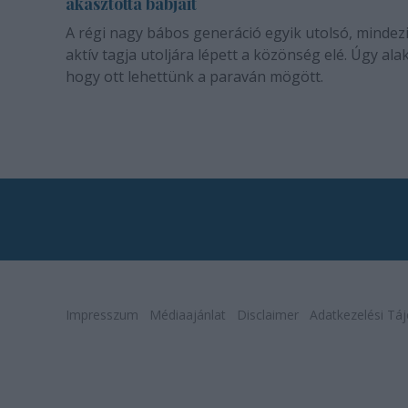
akasztotta bábjait
A régi nagy bábos generáció egyik utolsó, mindez
aktív tagja utoljára lépett a közönség elé. Úgy alak
hogy ott lehettünk a paraván mögött.
Impresszum
Médiaajánlat
Disclaimer
Adatkezelési Táj