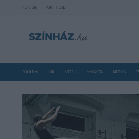
PORT
.hu
PORT TICKET
FŐOLDAL
HÍR
INTERJÚ
MAGAZIN
KRITIKA
S