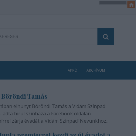
APRÓ
ARCHÍVUM
 Böröndi Tamás
rában elhunyt Böröndi Tamás a Vidám Színpad
- adta hírül színháza a Facebook oldalán:
hírrel zárja évadát a Vidám Színpad! Nevünkhöz
módon, szívünkben gyógyíthatatlan fájdalommal
upla premierrel kezdi az új évadot a
ra rajongóinak a felfoghatatlan hírt, hogy