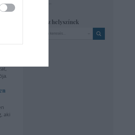
Tovább
...
Szinház helyszínek
at,
ja.
len
en
, aki