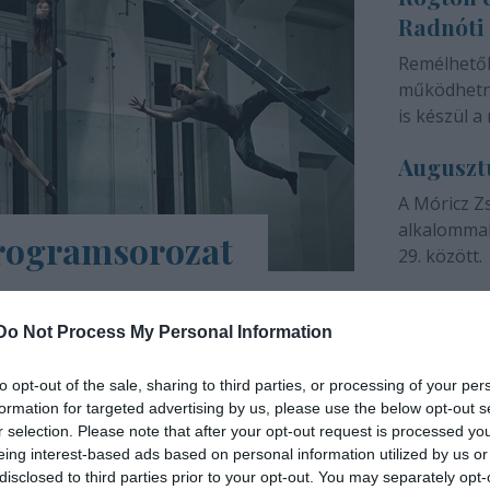
Radnóti
színházunk 
Remélhető
működhetne
is készül a 
Auguszt
A Móricz Z
alkalommal
programsorozat
29. között.
árs Művészetek Háza e-Trafó elnevezésű
a tartalmas, a digitális platformokon
Do Not Process My Personal Information
ások, online táncórák, live setek,
to opt-out of the sale, sharing to third parties, or processing of your per
formation for targeted advertising by us, please use the below opt-out s
INTERJÚ
r selection. Please note that after your opt-out request is processed y
eing interest-based ads based on personal information utilized by us or
disclosed to third parties prior to your opt-out. You may separately opt-