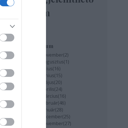
elem
miatt
k
Archívum
2020 november
(
2
)
2020 augusztus
(
1
)
cs
2020 július
(
16
)
2020 június
(
15
)
2020 május
(
20
)
2020 április
(
24
)
2020 március
(
16
)
2020 február
(
46
)
2020 január
(
28
)
2019 december
(
25
)
2019 november
(
27
)