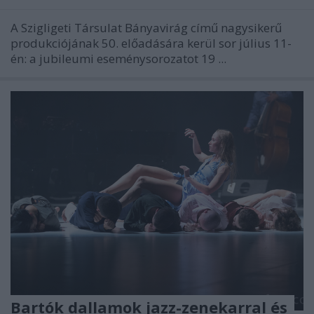
A Szigligeti Társulat Bányavirág című nagysikerű
produkciójának 50. előadására kerül sor július 11-
én: a jubileumi eseménysorozatot 19 ...
Bartók dallamok jazz-zenekarral és