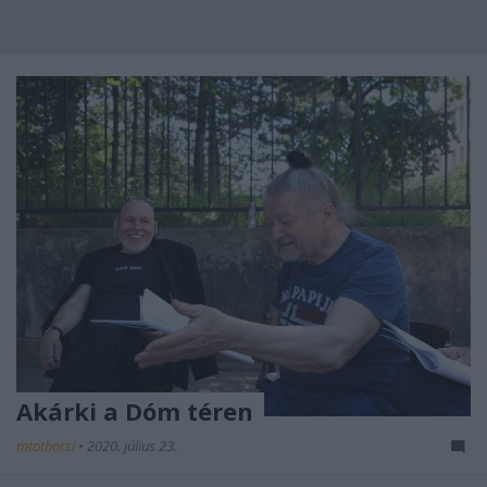
Akárki a Dóm téren
mtothorsi
•
2020. július 23.