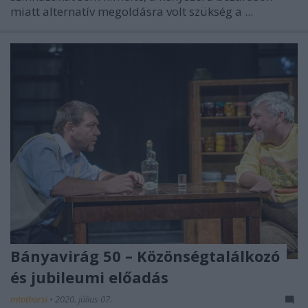
miatt alternatív megoldásra volt szükség a ...
Bányavirág 50 – Közönségtalálkozó
és jubileumi előadás
mtothorsi
•
2020. július 07.