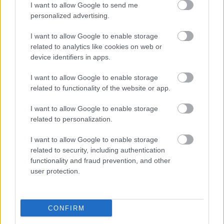
I want to allow Google to send me
personalized advertising.
I want to allow Google to enable storage
related to analytics like cookies on web or
device identifiers in apps.
I want to allow Google to enable storage
related to functionality of the website or app.
"Csak engedjenek át a határon,
I want to allow Google to enable storage
jövünk!"
related to personalization.
mtothorsi
•
2020. július 13.
I want to allow Google to enable storage
related to security, including authentication
Augusztus 21. és 29. között, a tervezett és már
functionality and fraud prevention, and other
meghirdetett versenyprogrammal, magas művészi
user protection.
értékű fesztiválkínálattal, és három workshoppal ...
CONFIRM