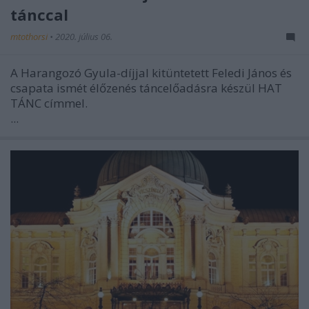
tánccal
mtothorsi
•
2020. július 06.
A Harangozó Gyula-díjjal kitüntetett Feledi János és
csapata ismét élőzenés táncelőadásra készül HAT
TÁNC címmel.
...