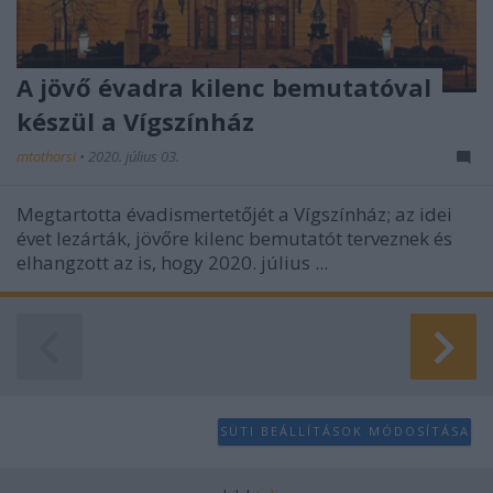
A jövő évadra kilenc bemutatóval
készül a Vígszínház
mtothorsi
•
2020. július 03.
Megtartotta évadismertetőjét a Vígszínház; az idei
évet lezárták, jövőre kilenc bemutatót terveznek és
elhangzott az is, hogy 2020. július ...
SÜTI BEÁLLÍTÁSOK MÓDOSÍTÁSA