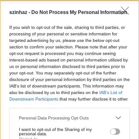
szinhaz -
Do Not Process My Personal Information
If you wish to opt-out of the sale, sharing to third parties, or
Épül a Dóm téri szabadtéri színpad
processing of your personal or sensitive information for
targeted advertising by us, please use the below opt-out
mtothorsi
•
2020. július 16.
section to confirm your selection. Please note that after your
opt-out request is processed you may continue seeing
Megkezdődött a Szegedi Szabadtéri Játékok Dóm
interest-based ads based on personal information utilized by
téri játszóhelyének építése. A fesztivál ikonikus
us or personal information disclosed to third parties prior to
helyszínének számító téren elsőként ...
your opt-out. You may separately opt-out of the further
disclosure of your personal information by third parties on the
IAB’s list of downstream participants. This information may
also be disclosed by us to third parties on the
IAB’s List of
Downstream Participants
that may further disclose it to other
third parties.
Please note that this website/app uses one or more Google
Personal Data Processing Opt Outs
services and may gather and store information including but
not limited to your visit or usage behaviour. You may click to
I want to opt-out of the Sharing of my
personal data.
grant or deny consent to Google and its third-party tags to