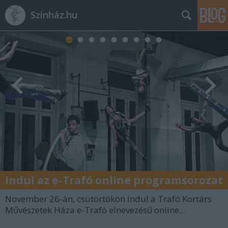
Színház.hu
Indul az e-Trafó online programsorozat
November 26-án, csütörtökön indul a Trafó Kortárs
Művészetek Háza e-Trafó elnevezésű online...