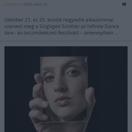
mtothorsi
•
2020. július 22.
Október 21. és 25. között negyedik alkalommal
szervezi meg a Szigligeti Színház az Infinite Dance
tánc- és összművészeti fesztivált – amennyiben ...