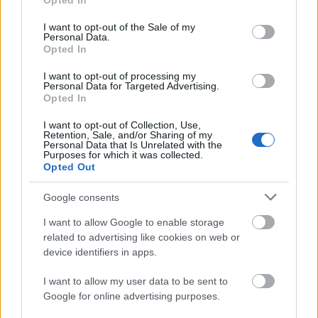
Opted In
use your data for below specified purposes in below Google
consent section.
I want to opt-out of the Sale of my
Personal Data.
Opted In
I want to opt-out of processing my
Personal Data for Targeted Advertising.
„Csonka évadot zárni nem felemelő
Opted In
érzés"
I want to opt-out of Collection, Use,
Retention, Sale, and/or Sharing of my
mtothorsi
•
2020. július 15.
Personal Data that Is Unrelated with the
Purposes for which it was collected.
Opted Out
Megtartotta évadzáró társulati ülését a Tomcsa
Sándor Színház. A világjárvány próbára tette az
Google consents
egész társulatot, de ennek ellenére ...
I want to allow Google to enable storage
related to advertising like cookies on web or
device identifiers in apps.
I want to allow my user data to be sent to
Google for online advertising purposes.