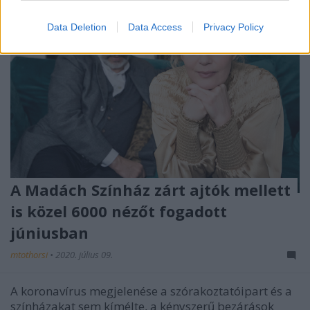
Data Deletion
Data Access
Privacy Policy
A Madách Színház zárt ajtók mellett
is közel 6000 nézőt fogadott
júniusban
mtothorsi
•
2020. július 09.
A koronavírus megjelenése a szórakoztatóipart és a
színházakat sem kímélte, a kényszerű bezárások