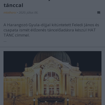
tánccal
mtothorsi
•
2020. július 06.
A Harangozó Gyula-díjjal kitüntetett Feledi János és
csapata ismét élőzenés táncelőadásra készül HAT
TÁNC címmel.
...