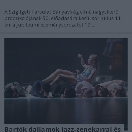
A Szigligeti Társulat Bányavirág című nagysikerű
produkciójának 50. előadására kerül sor július 11-
én: a jubileumi eseménysorozatot 19 ...
Bartók dallamok jazz-zenekarral és