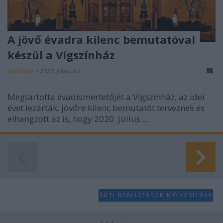
A jövő évadra kilenc bemutatóval
készül a Vígszínház
mtothorsi
•
2020. július 03.
Megtartotta évadismertetőjét a Vígszínház; az idei
évet lezárták, jövőre kilenc bemutatót terveznek és
elhangzott az is, hogy 2020. július ...
SÜTI BEÁLLÍTÁSOK MÓDOSÍTÁSA