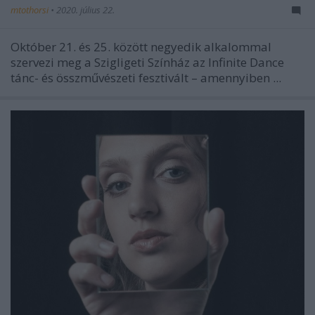
mtothorsi
•
2020. július 22.
Október 21. és 25. között negyedik alkalommal
szervezi meg a Szigligeti Színház az Infinite Dance
tánc- és összművészeti fesztivált – amennyiben ...