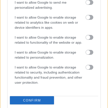
I want to allow Google to send me
personalized advertising.
I want to allow Google to enable storage
related to analytics like cookies on web or
device identifiers in apps.
I want to allow Google to enable storage
related to functionality of the website or app.
"Csak engedjenek át a határon,
I want to allow Google to enable storage
jövünk!"
related to personalization.
mtothorsi
•
2020. július 13.
I want to allow Google to enable storage
related to security, including authentication
Augusztus 21. és 29. között, a tervezett és már
functionality and fraud prevention, and other
meghirdetett versenyprogrammal, magas művészi
user protection.
értékű fesztiválkínálattal, és három workshoppal ...
CONFIRM