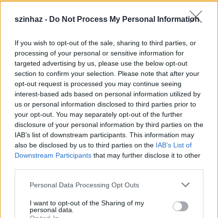
szinhaz -
Do Not Process My Personal Information
If you wish to opt-out of the sale, sharing to third parties, or
Épül a Dóm téri szabadtéri színpad
processing of your personal or sensitive information for
targeted advertising by us, please use the below opt-out
mtothorsi
•
2020. július 16.
section to confirm your selection. Please note that after your
opt-out request is processed you may continue seeing
Megkezdődött a Szegedi Szabadtéri Játékok Dóm
interest-based ads based on personal information utilized by
téri játszóhelyének építése. A fesztivál ikonikus
us or personal information disclosed to third parties prior to
helyszínének számító téren elsőként ...
your opt-out. You may separately opt-out of the further
disclosure of your personal information by third parties on the
IAB’s list of downstream participants. This information may
also be disclosed by us to third parties on the
IAB’s List of
Downstream Participants
that may further disclose it to other
third parties.
Please note that this website/app uses one or more Google
Personal Data Processing Opt Outs
services and may gather and store information including but
not limited to your visit or usage behaviour. You may click to
I want to opt-out of the Sharing of my
personal data.
grant or deny consent to Google and its third-party tags to