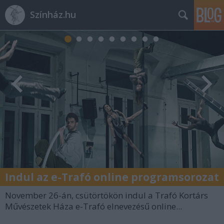
Színház.hu
Indul az e-Trafó online programsorozat
November 26-án, csütörtökön indul a Trafó Kortárs
Művészetek Háza e-Trafó elnevezésű online...