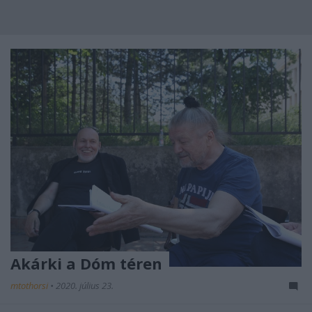
Akárki a Dóm téren
mtothorsi
•
2020. július 23.