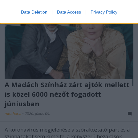
Data Deletion
Data Access
Privacy Policy
A Madách Színház zárt ajtók mellett
is közel 6000 nézőt fogadott
júniusban
mtothorsi
•
2020. július 09.
A koronavírus megjelenése a szórakoztatóipart és a
színházakat sem kímélte, a kényszerű bezárások