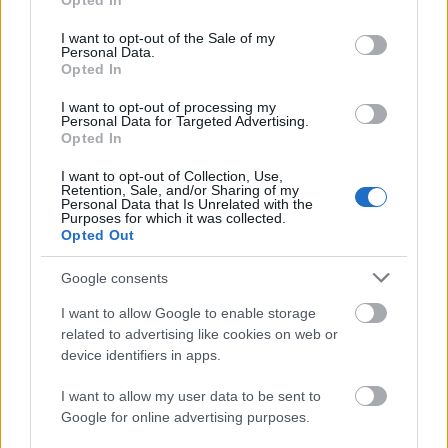
Opted In
use your data for below specified purposes in below Google
consent section.
I want to opt-out of the Sale of my
Personal Data.
Opted In
I want to opt-out of processing my
Personal Data for Targeted Advertising.
„Csonka évadot zárni nem felemelő
Opted In
érzés"
I want to opt-out of Collection, Use,
Retention, Sale, and/or Sharing of my
mtothorsi
•
2020. július 15.
Personal Data that Is Unrelated with the
Purposes for which it was collected.
Opted Out
Megtartotta évadzáró társulati ülését a Tomcsa
Sándor Színház. A világjárvány próbára tette az
Google consents
egész társulatot, de ennek ellenére ...
I want to allow Google to enable storage
related to advertising like cookies on web or
device identifiers in apps.
I want to allow my user data to be sent to
Google for online advertising purposes.