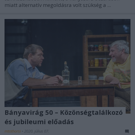
miatt alternatív megoldásra volt szükség a ...
Bányavirág 50 – Közönségtalálkozó
és jubileumi előadás
mtothorsi
•
2020. július 07.