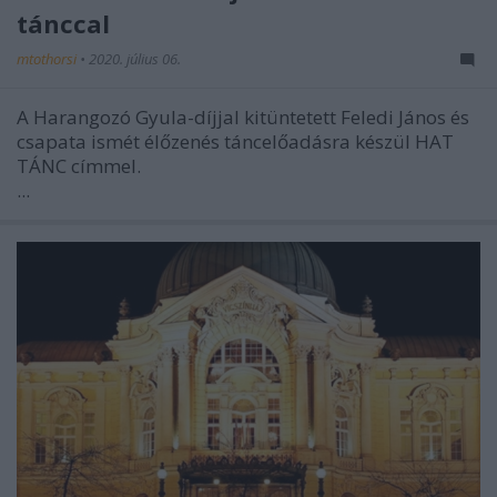
tánccal
mtothorsi
•
2020. július 06.
A Harangozó Gyula-díjjal kitüntetett Feledi János és
csapata ismét élőzenés táncelőadásra készül HAT
TÁNC címmel.
...