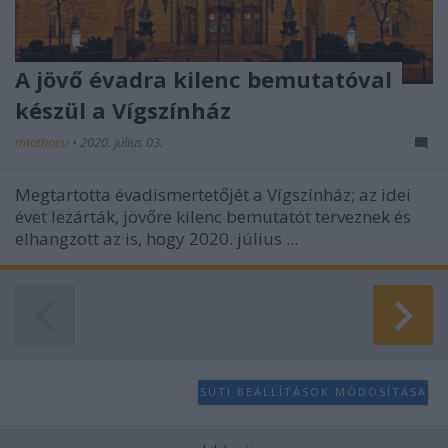
A jövő évadra kilenc bemutatóval
készül a Vígszínház
mtothorsi
•
2020. július 03.
Megtartotta évadismertetőjét a Vígszínház; az idei
évet lezárták, jövőre kilenc bemutatót terveznek és
elhangzott az is, hogy 2020. július ...
SÜTI BEÁLLÍTÁSOK MÓDOSÍTÁSA