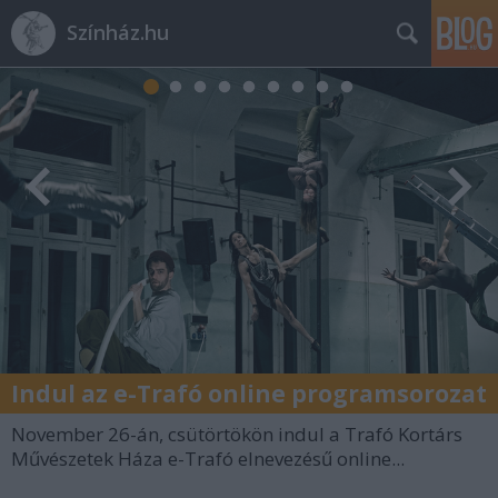
Színház.hu
Indul az e-Trafó online programsorozat
November 26-án, csütörtökön indul a Trafó Kortárs
Művészetek Háza e-Trafó elnevezésű online...