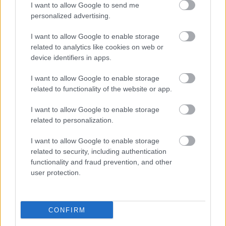
I want to allow Google to send me
personalized advertising.
I want to allow Google to enable storage
related to analytics like cookies on web or
device identifiers in apps.
I want to allow Google to enable storage
related to functionality of the website or app.
"Csak engedjenek át a határon,
I want to allow Google to enable storage
jövünk!"
related to personalization.
mtothorsi
•
2020. július 13.
I want to allow Google to enable storage
related to security, including authentication
Augusztus 21. és 29. között, a tervezett és már
functionality and fraud prevention, and other
meghirdetett versenyprogrammal, magas művészi
user protection.
értékű fesztiválkínálattal, és három workshoppal ...
CONFIRM