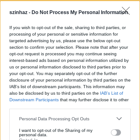
szinhaz -
Do Not Process My Personal Information
If you wish to opt-out of the sale, sharing to third parties, or
Épül a Dóm téri szabadtéri színpad
processing of your personal or sensitive information for
targeted advertising by us, please use the below opt-out
mtothorsi
•
2020. július 16.
section to confirm your selection. Please note that after your
opt-out request is processed you may continue seeing
Megkezdődött a Szegedi Szabadtéri Játékok Dóm
interest-based ads based on personal information utilized by
téri játszóhelyének építése. A fesztivál ikonikus
us or personal information disclosed to third parties prior to
helyszínének számító téren elsőként ...
your opt-out. You may separately opt-out of the further
disclosure of your personal information by third parties on the
IAB’s list of downstream participants. This information may
also be disclosed by us to third parties on the
IAB’s List of
Downstream Participants
that may further disclose it to other
third parties.
Please note that this website/app uses one or more Google
Personal Data Processing Opt Outs
services and may gather and store information including but
not limited to your visit or usage behaviour. You may click to
I want to opt-out of the Sharing of my
personal data.
grant or deny consent to Google and its third-party tags to