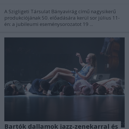
A Szigligeti Társulat Bányavirág című nagysikerű
produkciójának 50. előadására kerül sor július 11-
én: a jubileumi eseménysorozatot 19 ...
Bartók dallamok jazz-zenekarral és