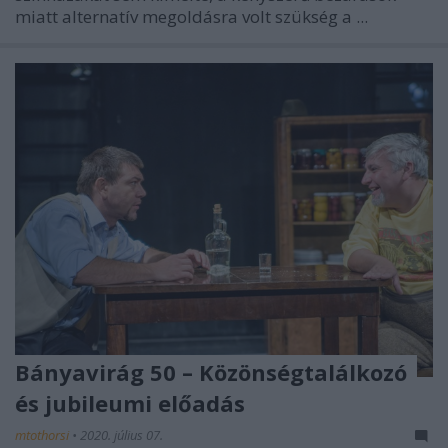
miatt alternatív megoldásra volt szükség a ...
Bányavirág 50 – Közönségtalálkozó
és jubileumi előadás
mtothorsi
•
2020. július 07.