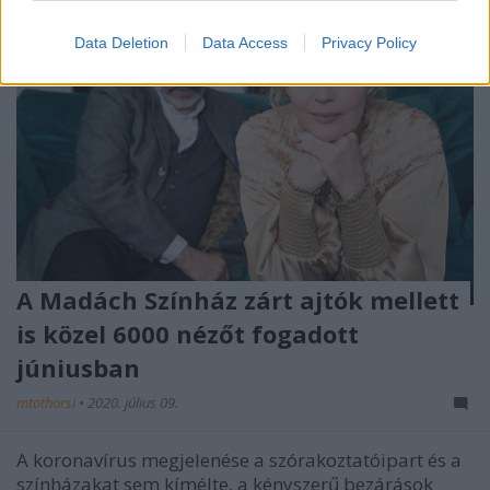
Data Deletion
Data Access
Privacy Policy
A Madách Színház zárt ajtók mellett
is közel 6000 nézőt fogadott
júniusban
mtothorsi
•
2020. július 09.
A koronavírus megjelenése a szórakoztatóipart és a
színházakat sem kímélte, a kényszerű bezárások