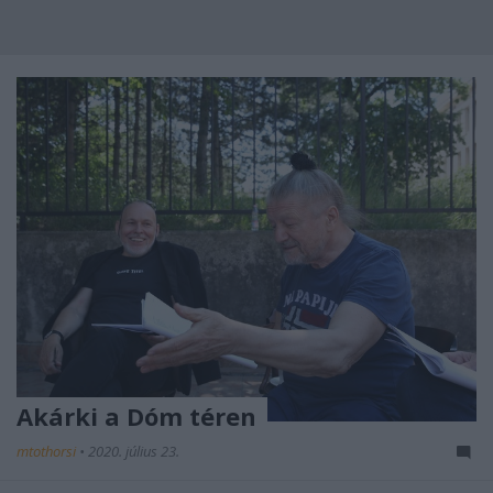
Akárki a Dóm téren
mtothorsi
•
2020. július 23.