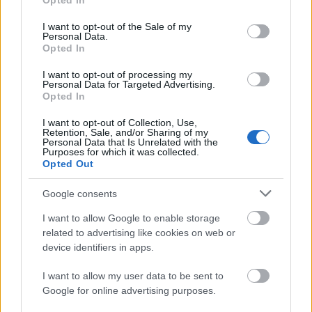
Opted In
use your data for below specified purposes in below Google
consent section.
I want to opt-out of the Sale of my
Personal Data.
Opted In
I want to opt-out of processing my
Personal Data for Targeted Advertising.
„Csonka évadot zárni nem felemelő
Opted In
érzés"
I want to opt-out of Collection, Use,
Retention, Sale, and/or Sharing of my
mtothorsi
•
2020. július 15.
Personal Data that Is Unrelated with the
Purposes for which it was collected.
Opted Out
Megtartotta évadzáró társulati ülését a Tomcsa
Sándor Színház. A világjárvány próbára tette az
Google consents
egész társulatot, de ennek ellenére ...
I want to allow Google to enable storage
related to advertising like cookies on web or
device identifiers in apps.
I want to allow my user data to be sent to
Google for online advertising purposes.