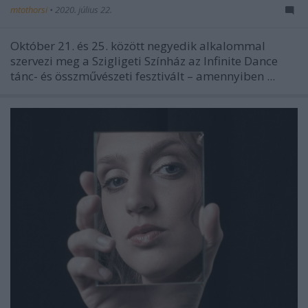
mtothorsi
•
2020. július 22.
Október 21. és 25. között negyedik alkalommal
szervezi meg a Szigligeti Színház az Infinite Dance
tánc- és összművészeti fesztivált – amennyiben ...