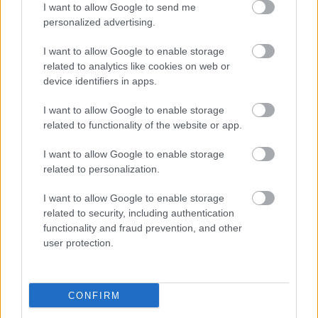
I want to allow Google to send me
personalized advertising.
I want to allow Google to enable storage
related to analytics like cookies on web or
device identifiers in apps.
I want to allow Google to enable storage
related to functionality of the website or app.
I want to allow Google to enable storage
related to personalization.
Kaszás Attila-díj - elindult a
I want to allow Google to enable storage
közönségszavazás
related to security, including authentication
functionality and fraud prevention, and other
mtothorsi
•
2020. június 23.
user protection.
Már lehet szavazni a Kaszás Attila-díj jelöltjeire:
Csankó Zoltánra (Győri Nemzeti Színház), Földes
CONFIRM
Tamásra (Budapesti Operettszínház) és ...