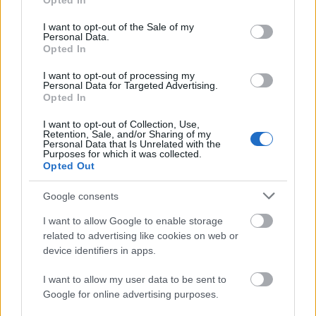
Opted In
use your data for below specified purposes in below Google
consent section.
I want to opt-out of the Sale of my
Personal Data.
Opted In
I want to opt-out of processing my
Personal Data for Targeted Advertising.
Opted In
TáncPark - Nyáresti táncélmény
I want to opt-out of Collection, Use,
Retention, Sale, and/or Sharing of my
Personal Data that Is Unrelated with the
élőben
Purposes for which it was collected.
Opted Out
mtothorsi
•
2020. június 24.
Google consents
Flamenco, tangó, kortárs és hagyományőrző magyar
I want to allow Google to enable storage
táncok júliusban Buda legnagyobb, ikonikus
related to advertising like cookies on web or
rendezvényhelyszínén, a Millenárison.
device identifiers in apps.
...
I want to allow my user data to be sent to
Google for online advertising purposes.