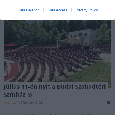
Data Deletion
Data Access
Privacy Policy
Július 11-én nyit a Budai Szabadtéri
Színház is
mtothorsi
•
2020. június 22.