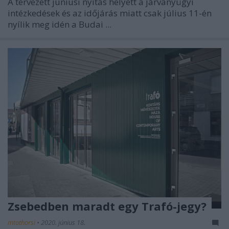
A tervezett júniusi nyitás helyett a járványügyi
intézkedések és az időjárás miatt csak július 11-én
nyílik meg idén a Budai ...
Zsebedben maradt egy Trafó-jegy?
mtothorsi
•
2020. június 18.