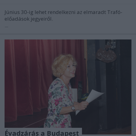
Június 30-ig lehet rendelkezni az elmaradt Trafó-
előadások jegyeiről.
...
Évadzárás a Budapest