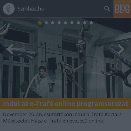
Színház.hu
Indul az e-Trafó online programsorozat
November 26-án, csütörtökön indul a Trafó Kortárs
Művészetek Háza e-Trafó elnevezésű online...