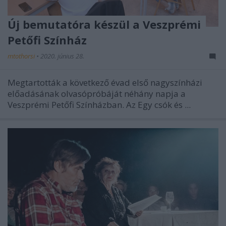
Új bemutatóra készül a Veszprémi
Petőfi Színház
mtothorsi
•
2020. június 28.
Megtartották a következő évad első nagyszínházi
előadásának olvasópróbáját néhány napja a
Veszprémi Petőfi Színházban. Az Egy csók és ...