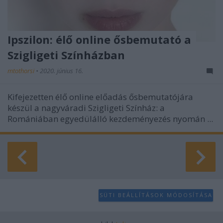
Ipszilon: élő online ősbemutató a
Szigligeti Színházban
mtothorsi
•
2020. június 16.
Kifejezetten élő online előadás ősbemutatójára
készül a nagyváradi Szigligeti Színház: a
Romániában egyedülálló kezdeményezés nyomán ...
SÜTI BEÁLLÍTÁSOK MÓDOSÍTÁSA