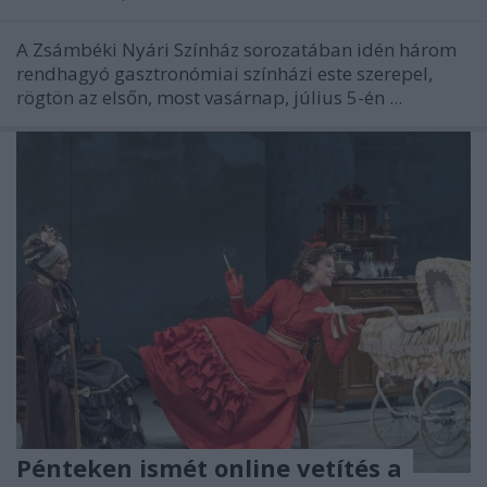
A Zsámbéki Nyári Színház sorozatában idén három
rendhagyó gasztronómiai színházi este szerepel,
rögtön az elsőn, most vasárnap, július 5-én ...
Pénteken ismét online vetítés a