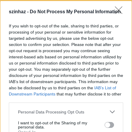
szinhaz -
Do Not Process My Personal Information
If you wish to opt-out of the sale, sharing to third parties, or
Július 5-én indul a Zsámbéki Nyári
processing of your personal or sensitive information for
targeted advertising by us, please use the below opt-out
Színház
section to confirm your selection. Please note that after your
opt-out request is processed you may continue seeing
mtothorsi
•
2020. június 26.
interest-based ads based on personal information utilized by
us or personal information disclosed to third parties prior to
A frissen felújított Zichy-kastély sajátos
your opt-out. You may separately opt-out of the further
atmoszférájú, nyitott belső udvarán álló színpadra
disclosure of your personal information by third parties on the
tervezik idén az előadások java részét, de lesz ...
IAB’s list of downstream participants. This information may
also be disclosed by us to third parties on the
IAB’s List of
Downstream Participants
that may further disclose it to other
third parties.
Please note that this website/app uses one or more Google
Personal Data Processing Opt Outs
services and may gather and store information including but
not limited to your visit or usage behaviour. You may click to
I want to opt-out of the Sharing of my
personal data.
grant or deny consent to Google and its third-party tags to