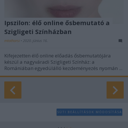
Ipszilon: élő online ősbemutató a
Szigligeti Színházban
mtothorsi
•
2020. június 16.
Kifejezetten élő online előadás ősbemutatójára
készül a nagyváradi Szigligeti Színház: a
Romániában egyedülálló kezdeményezés nyomán ...
SÜTI BEÁLLÍTÁSOK MÓDOSÍTÁSA