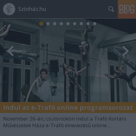
Színház.hu
Indul az e-Trafó online programsorozat
November 26-án, csütörtökön indul a Trafó Kortárs
Művészetek Háza e-Trafó elnevezésű online...