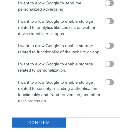
I want to allow Google to send me
personalized advertising.
I want to allow Google to enable storage
related to analytics like cookies on web or
device identifiers in apps.
I want to allow Google to enable storage
related to functionality of the website or app.
I want to allow Google to enable storage
related to personalization.
Kaszás Attila-díj - elindult a
I want to allow Google to enable storage
közönségszavazás
related to security, including authentication
functionality and fraud prevention, and other
mtothorsi
•
2020. június 23.
user protection.
Már lehet szavazni a Kaszás Attila-díj jelöltjeire:
Csankó Zoltánra (Győri Nemzeti Színház), Földes
CONFIRM
Tamásra (Budapesti Operettszínház) és ...