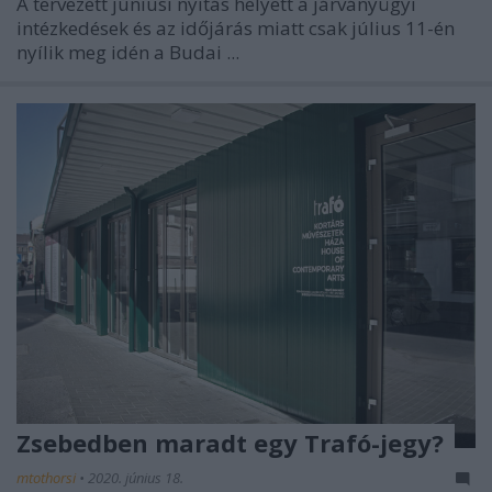
A tervezett júniusi nyitás helyett a járványügyi
intézkedések és az időjárás miatt csak július 11-én
nyílik meg idén a Budai ...
Zsebedben maradt egy Trafó-jegy?
mtothorsi
•
2020. június 18.