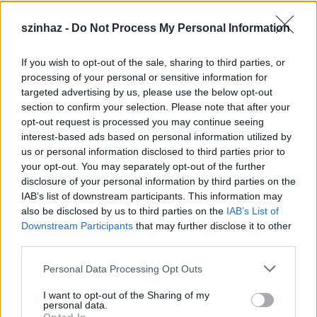
szinhaz -
Do Not Process My Personal Information
If you wish to opt-out of the sale, sharing to third parties, or
Július 5-én indul a Zsámbéki Nyári
processing of your personal or sensitive information for
targeted advertising by us, please use the below opt-out
Színház
section to confirm your selection. Please note that after your
opt-out request is processed you may continue seeing
mtothorsi
•
2020. június 26.
interest-based ads based on personal information utilized by
us or personal information disclosed to third parties prior to
A frissen felújított Zichy-kastély sajátos
your opt-out. You may separately opt-out of the further
atmoszférájú, nyitott belső udvarán álló színpadra
disclosure of your personal information by third parties on the
tervezik idén az előadások java részét, de lesz ...
IAB’s list of downstream participants. This information may
also be disclosed by us to third parties on the
IAB’s List of
Downstream Participants
that may further disclose it to other
third parties.
Please note that this website/app uses one or more Google
Personal Data Processing Opt Outs
services and may gather and store information including but
not limited to your visit or usage behaviour. You may click to
I want to opt-out of the Sharing of my
personal data.
grant or deny consent to Google and its third-party tags to