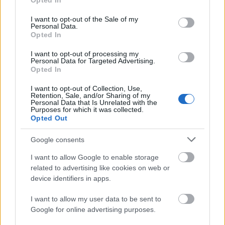
Opted In
use your data for below specified purposes in below Google
consent section.
I want to opt-out of the Sale of my
Personal Data.
Opted In
I want to opt-out of processing my
Personal Data for Targeted Advertising.
Opted In
TáncPark - Nyáresti táncélmény
I want to opt-out of Collection, Use,
Retention, Sale, and/or Sharing of my
Personal Data that Is Unrelated with the
élőben
Purposes for which it was collected.
Opted Out
mtothorsi
•
2020. június 24.
Google consents
Flamenco, tangó, kortárs és hagyományőrző magyar
I want to allow Google to enable storage
táncok júliusban Buda legnagyobb, ikonikus
related to advertising like cookies on web or
rendezvényhelyszínén, a Millenárison.
device identifiers in apps.
...
I want to allow my user data to be sent to
Google for online advertising purposes.