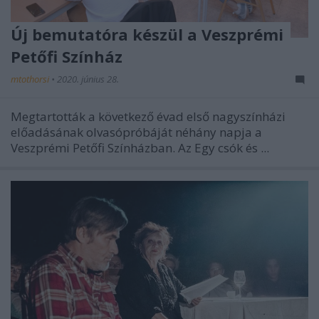
Új bemutatóra készül a Veszprémi
Petőfi Színház
mtothorsi
•
2020. június 28.
Megtartották a következő évad első nagyszínházi
előadásának olvasópróbáját néhány napja a
Veszprémi Petőfi Színházban. Az Egy csók és ...