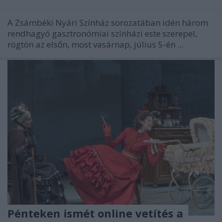
A Zsámbéki Nyári Színház sorozatában idén három
rendhagyó gasztronómiai színházi este szerepel,
rögtön az elsőn, most vasárnap, július 5-én ...
Pénteken ismét online vetítés a