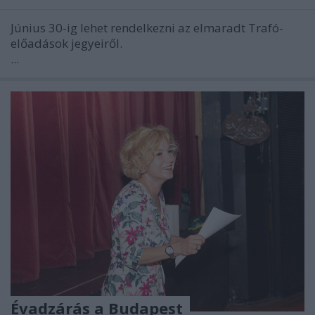
Június 30-ig lehet rendelkezni az elmaradt Trafó-
előadások jegyeiről.
...
Évadzárás a Budapest