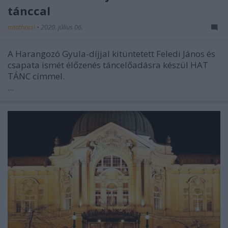
tánccal
mtothorsi
•
2020. július 06.
A Harangozó Gyula-díjjal kitüntetett Feledi János és
csapata ismét élőzenés táncelőadásra készül HAT
TÁNC címmel.
...