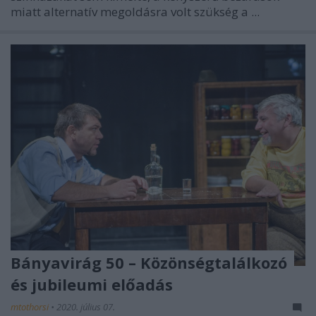
miatt alternatív megoldásra volt szükség a ...
Bányavirág 50 – Közönségtalálkozó
és jubileumi előadás
mtothorsi
•
2020. július 07.