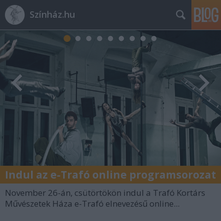
Színház.hu
Indul az e-Trafó online programsorozat
November 26-án, csütörtökön indul a Trafó Kortárs
Művészetek Háza e-Trafó elnevezésű online...