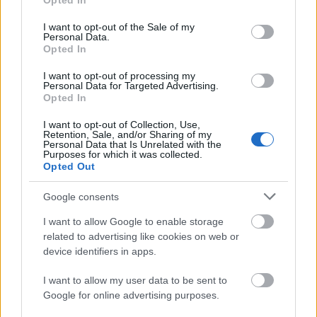
Opted In
use your data for below specified purposes in below Google
consent section.
I want to opt-out of the Sale of my
Personal Data.
Opted In
I want to opt-out of processing my
Personal Data for Targeted Advertising.
„Csonka évadot zárni nem felemelő
Opted In
érzés"
I want to opt-out of Collection, Use,
Retention, Sale, and/or Sharing of my
mtothorsi
•
2020. július 15.
Personal Data that Is Unrelated with the
Purposes for which it was collected.
Opted Out
Megtartotta évadzáró társulati ülését a Tomcsa
Sándor Színház. A világjárvány próbára tette az
Google consents
egész társulatot, de ennek ellenére ...
I want to allow Google to enable storage
related to advertising like cookies on web or
device identifiers in apps.
I want to allow my user data to be sent to
Google for online advertising purposes.