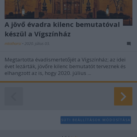
A jövő évadra kilenc bemutatóval
készül a Vígszínház
mtothorsi
•
2020. július 03.
Megtartotta évadismertetőjét a Vígszínház; az idei
évet lezárták, jövőre kilenc bemutatót terveznek és
elhangzott az is, hogy 2020. július ...
SÜTI BEÁLLÍTÁSOK MÓDOSÍTÁSA