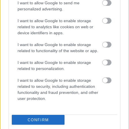
I want to allow Google to send me
personalized advertising.
I want to allow Google to enable storage
related to analytics like cookies on web or
device identifiers in apps.
I want to allow Google to enable storage
related to functionality of the website or app.
"Csak engedjenek át a határon,
I want to allow Google to enable storage
jövünk!"
related to personalization.
mtothorsi
•
2020. július 13.
I want to allow Google to enable storage
related to security, including authentication
Augusztus 21. és 29. között, a tervezett és már
functionality and fraud prevention, and other
meghirdetett versenyprogrammal, magas művészi
user protection.
értékű fesztiválkínálattal, és három workshoppal ...
CONFIRM