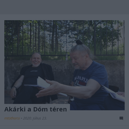
Akárki a Dóm téren
mtothorsi
•
2020. július 23.