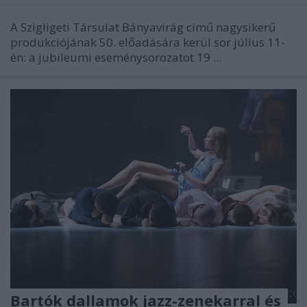
A Szigligeti Társulat Bányavirág című nagysikerű
produkciójának 50. előadására kerül sor július 11-
én: a jubileumi eseménysorozatot 19 ...
Bartók dallamok jazz-zenekarral és