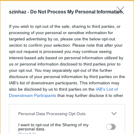
szinhaz -
Do Not Process My Personal Information
If you wish to opt-out of the sale, sharing to third parties, or
Épül a Dóm téri szabadtéri színpad
processing of your personal or sensitive information for
targeted advertising by us, please use the below opt-out
mtothorsi
•
2020. július 16.
section to confirm your selection. Please note that after your
opt-out request is processed you may continue seeing
Megkezdődött a Szegedi Szabadtéri Játékok Dóm
interest-based ads based on personal information utilized by
téri játszóhelyének építése. A fesztivál ikonikus
us or personal information disclosed to third parties prior to
helyszínének számító téren elsőként ...
your opt-out. You may separately opt-out of the further
disclosure of your personal information by third parties on the
IAB’s list of downstream participants. This information may
also be disclosed by us to third parties on the
IAB’s List of
Downstream Participants
that may further disclose it to other
third parties.
Please note that this website/app uses one or more Google
Personal Data Processing Opt Outs
services and may gather and store information including but
not limited to your visit or usage behaviour. You may click to
I want to opt-out of the Sharing of my
personal data.
grant or deny consent to Google and its third-party tags to