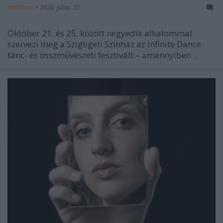
mtothorsi
•
2020. július 22.
Október 21. és 25. között negyedik alkalommal
szervezi meg a Szigligeti Színház az Infinite Dance
tánc- és összművészeti fesztivált – amennyiben ...