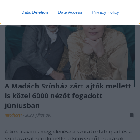
Data Deletion
Data Access
Privacy Policy
A Madách Színház zárt ajtók mellett
is közel 6000 nézőt fogadott
júniusban
mtothorsi
•
2020. július 09.
A koronavírus megjelenése a szórakoztatóipart és a
színházakat sem kímélte, a kényszerű bezárások